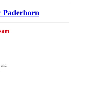
 Paderborn
nsam
t und
n