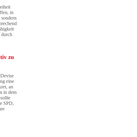
eiheit
fen, in
, sondern
sprechend
higkeit
k durch
tiv zu
 Devise
ung eine
ret, an
um in dem
sollte
ie SPD,
hre