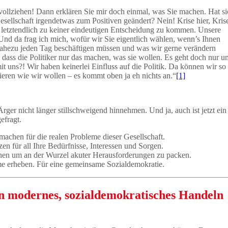
ollziehen! Dann erklären Sie mir doch einmal, was Sie machen. Hat si
Gesellschaft irgendetwas zum Positiven geändert? Nein! Krise hier, Kris
um letztendlich zu keiner eindeutigen Entscheidung zu kommen. Unsere
Und da frag ich mich, wofür wir Sie eigentlich wählen, wenn’s Ihnen
ahezu jeden Tag beschäftigen müssen und was wir gerne verändern
 dass die Politiker nur das machen, was sie wollen. Es geht doch nur u
mit uns?! Wir haben keinerlei Einfluss auf die Politik. Da können wir so
rieren wie wir wollen – es kommt oben ja eh nichts an.“
[1]
ger nicht länger stillschweigend hinnehmen. Und ja, auch ist jetzt ein
efragt.
achen für die realen Probleme dieser Gesellschaft.
en für all Ihre Bedürfnisse, Interessen und Sorgen.
nen um an der Wurzel akuter Herausforderungen zu packen.
e erheben. Für eine gemeinsame Sozialdemokratie.
n modernes, sozialdemokratisches Handeln