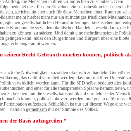
den Auftrag, die Menschen in ihren Grundrechten zu schützen. Dem
olge bedeutet dies, für den Einzelnen ein selbstbestimmtes Leben in Fr
leisten, gleichzeitig aber auch für diese Menschen einen Raum zu schaf
idarität meint hierbei nicht nur ein aufrichtiges friedliches Miteinander
 in jeglichen gesellschaftlichen Herausforderungen beizustehen und ent
idende Komponente sozialdemokratischen Handelns besteht darin, die Fä
ilhaben zu können, zu stärken. Und damit eine mehrdimensionale Politi
h gelingen kann, muss den Bürgerinnen und Bürgern über eine bloße
tungsrecht eingeräumt werden.
on seinem Recht Gebrauch machen können, politisch ak
des auch die Notwendigkeit, sozialdemokratisch zu handeln: Gemäß der
völkerung das Gefühl vermittelt werden, dass nur mit ihrer Unterstütz
Politik verwirklicht werden kann. Für die SPD selbst bedeutet dies konk
authentischen und einer für alle transparenten Sprache heranzutreten, 
u zu beleben und die Gesellschaftspolitik aufzurütteln. Jeder Mensch 
ch machen können, politisch aktiv zu werden, und genau dafür muss d
ur Partizipation aufzeigen. Schließlich ist nur auf diesem Wege eine wa
tzen – nämlich
gemeinsam
mit der Stimme des Volkes.
mmen der Basis aufzugreifen.“