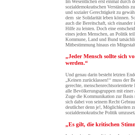
Im Wesentlichen erst einmal durch 
sozialdemokratischen Verständnis zuf
und sozialer Gerechtigkeit zu gewähr
dem sie Solidarität leben können. Sol
auch die Bereitschaft, sich einander
Hilfe zu leisten. Doch eine entsche
eines jeden Menschen, an Politik te
Kommune, Land und Bund tatsächlic
Mitbestimmung hinaus ein Mitgestal
„Jeder Mensch sollte sich v
werden.“
Und genau darin besteht letzten En
„Keinen zurücklassen!‘‘ muss der Be
gerechte, menschenrechtsorientierte 
alle Bevölkerungsgruppen mit einer 
Zuge die Kommunikation zur Basis ne
sich dabei von seinem Recht Gebrau
deutlicher denn je!, Möglichkeiten z
sozialdemokratische Politik umzuse
„Es gilt, die kritischen Sti