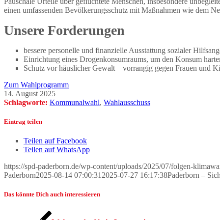
Pauschale Urteile über geflüchtete Menschen, insbesondere unbegleitet
einen umfassenden Bevölkerungsschutz mit Maßnahmen wie dem Neubau
Unsere Forderungen
bessere personelle und finanzielle Ausstattung sozialer Hilfsan
Einrichtung eines Drogenkonsumraums, um den Konsum harter D
Schutz vor häuslicher Gewalt – vorrangig gegen Frauen und K
Zum Wahlprogramm
14. August 2025
Schlagworte:
Kommunalwahl
,
Wahlausschuss
Eintrag teilen
Teilen auf Facebook
Teilen auf WhatsApp
https://spd-paderborn.de/wp-content/uploads/2025/07/folgen-klimawa
Paderborn
2025-08-14 07:00:31
2025-07-27 16:17:38
Paderborn – Siche
Das könnte Dich auch interessieren