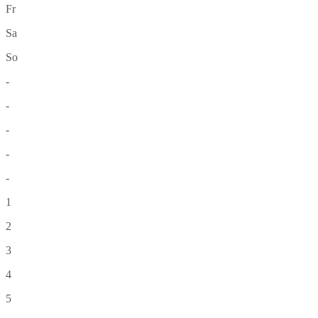
Fr
Sa
So
-
-
-
-
-
1
2
3
4
5