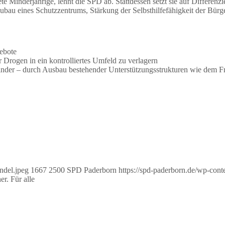
e Minderjährige, lehnt die SPD ab. Stattdessen setzt sie auf Differenzi
 eines Schutzzentrums, Stärkung der Selbsthilfefähigkeit der Bürge
gebote
rogen in ein kontrolliertes Umfeld zu verlagern
inder – durch Ausbau bestehender Unterstützungsstrukturen wie dem F
ndel.jpeg
1667
2500
SPD Paderborn
https://spd-paderborn.de/wp-con
r. Für alle