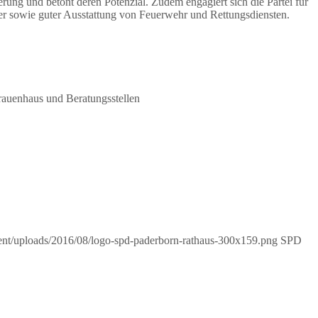
erung und betont deren Potenzial. Zudem engagiert sich die Partei für
r sowie guter Ausstattung von Feuerwehr und Rettungsdiensten.
rauenhaus und Beratungsstellen
tent/uploads/2016/08/logo-spd-paderborn-rathaus-300x159.png
SPD