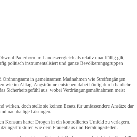
wohl Paderborn im Landesvergleich als relativ unauffällig gilt,
fig politisch instrumentalisiert und ganze Bevölkerungsgruppen
i und Ordnungsamt in gemeinsamen Maßnahmen wie Streifengängen
ngen wie im Alltag. Angsträume entstehen dabei häufig durch bauliche
 das Sicherheitsgefühl aus, wobei Verdrängungsmaßnahmen meist
wirken, doch stelle sie keinen Ersatz für umfassendere Ansätze dar
und nachhaltige Lösungen.
en Konsum harter Drogen in ein kontrolliertes Umfeld zu verlagern.
ützungsstrukturen wie dem Frauenhaus und Beratungsstellen.