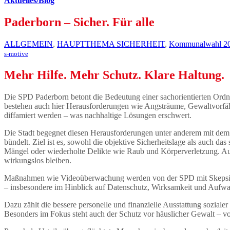
Aktuelles/Blog
Paderborn – Sicher. Für alle
ALLGEMEIN
,
HAUPTTHEMA SICHERHEIT
,
Kommunalwahl 2
s-motive
Mehr Hilfe. Mehr Schutz. Klare Haltung.
Die SPD Paderborn betont die Bedeutung einer sachorientierten Ordnu
bestehen auch hier Herausforderungen wie Angsträume, Gewaltvorfälle
diffamiert werden – was nachhaltige Lösungen erschwert.
Die Stadt begegnet diesen Herausforderungen unter anderem mit de
bündelt. Ziel ist es, sowohl die objektive Sicherheitslage als auch d
Mängel oder wiederholte Delikte wie Raub und Körperverletzung. Au
wirkungslos bleiben.
Maßnahmen wie Videoüberwachung werden von der SPD mit Skepsis bet
– insbesondere im Hinblick auf Datenschutz, Wirksamkeit und Aufwa
Dazu zählt die bessere personelle und finanzielle Ausstattung sozia
Besonders im Fokus steht auch der Schutz vor häuslicher Gewalt – v