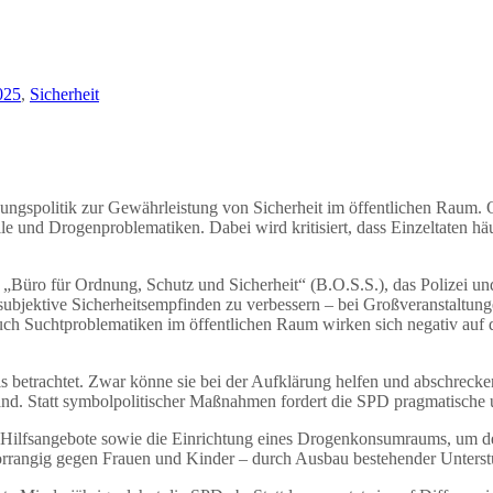
025
,
Sicherheit
ngspolitik zur Gewährleistung von Sicherheit im öffentlichen Raum. Ob
 und Drogenproblematiken. Dabei wird kritisiert, dass Einzeltaten häu
m „Büro für Ordnung, Schutz und Sicherheit“ (B.O.S.S.), das Polize
as subjektive Sicherheitsempfinden zu verbessern – bei Großveranstaltu
ch Suchtproblematiken im öffentlichen Raum wirken sich negativ auf
rachtet. Zwar könne sie bei der Aufklärung helfen und abschreckend 
nd. Statt symbolpolitischer Maßnahmen fordert die SPD pragmatische 
ler Hilfsangebote sowie die Einrichtung eines Drogenkonsumraums, um d
orrangig gegen Frauen und Kinder – durch Ausbau bestehender Unterst