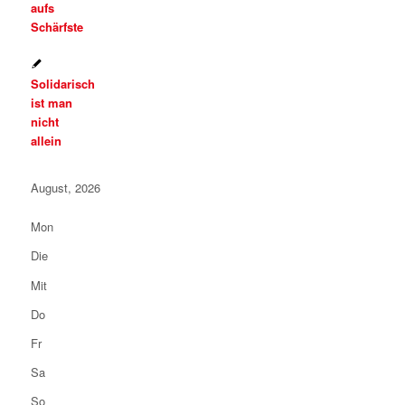
aufs
Schärfste
Solidarisch
ist man
nicht
allein
August, 2026
Mon
Die
Mit
Do
Fr
Sa
So