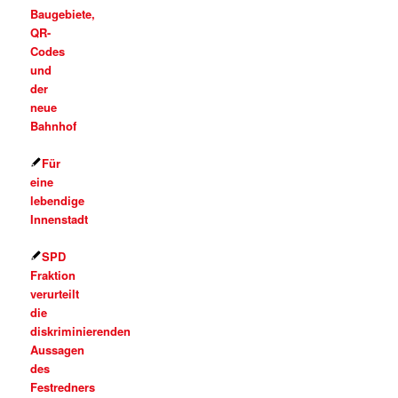
Baugebiete,
QR-
Codes
und
der
neue
Bahnhof
Für
eine
lebendige
Innenstadt
SPD
Fraktion
verurteilt
die
diskriminierenden
Aussagen
des
Festredners