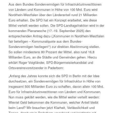
Aus dem Bundes-Sondervermögen für Infrastrukturinvestitionen
von Ländern und Kommunen in Höhe von 100 Mrd. Euro wird
Nordrhein-Westfalen über den Länderanteil rund 21 Milliarden
Euro erhalten. Die SPD hat ein Konzept erarbeitet, wie diese
Mittel verteilt werden sollen. Die SPD-Landtagsfraktion wird in der
kommenden Plenarwoche (17.-19. September 2025) den
entsprechenden Antrag dazu („Kommunen in Nordrhein-Westfalen
fair beteiligen – Kommunalquote aus dem Bundes-
Sondervermögen festlegen!“) zur direkten Abstimmung stellen.
So sollen mindestens 80 Prozent der Mittel, also rund 16,8
Milliarden Euro, an die Städte und Gemeinden gehen. Hierzu
erklärt Roger Voigtländer, SPD-Bürgermeisterkandidat und
Ortsvereinsvorsitzender in Paderborn:
„Anfang des Jahres konnte sich die SPD in Berlin mit der Idee
durchsetzen, ein Sondervermögen für Infrastruktur in Höhe von
insgesamt 500 Milliarden Euro zu schaffen, davon allein 100 Mrd.
Euro für Infrastrukturinvestitionen von Ländern und Kommunen.
Nun muss geklärt werden, wie die Mittel weiter verteilt werden:
Wieviel Geld bekommen die Kommunen, welcher Anteil bleibt
beim Land? Wir brauchen jetzt Klarheit, Verlässlichkeit und
Tempo, damit wir in Paderborn umgehend und langfristig mit