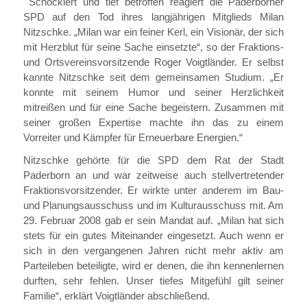
Schockiert und tief betroffen reagiert die Paderborner
SPD auf den Tod ihres langjährigen Mitglieds Milan
Nitzschke. „Milan war ein feiner Kerl, ein Visionär, der sich
mit Herzblut für seine Sache einsetzte“, so der Fraktions-
und Ortsvereinsvorsitzende Roger Voigtländer. Er selbst
kannte Nitzschke seit dem gemeinsamen Studium. „Er
konnte mit seinem Humor und seiner Herzlichkeit
mitreißen und für eine Sache begeistern. Zusammen mit
seiner großen Expertise machte ihn das zu einem
Vorreiter und Kämpfer für Erneuerbare Energien.“
Nitzschke gehörte für die SPD dem Rat der Stadt
Paderborn an und war zeitweise auch stellvertretender
Fraktionsvorsitzender. Er wirkte unter anderem im Bau-
und Planungsausschuss und im Kulturausschuss mit. Am
29. Februar 2008 gab er sein Mandat auf. „Milan hat sich
stets für ein gutes Miteinander eingesetzt. Auch wenn er
sich in den vergangenen Jahren nicht mehr aktiv am
Parteileben beteiligte, wird er denen, die ihn kennenlernen
durften, sehr fehlen. Unser tiefes Mitgefühl gilt seiner
Familie“, erklärt Voigtländer abschließend.