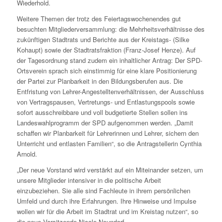
Wiederhold.
Weitere Themen der trotz des Feiertagswochenendes gut
besuchten Mitgliederversammlung: die Mehrheitsverhältnisse des
zukünftigen Stadtrats und Berichte aus der Kreistags- (Silke
Kohaupt) sowie der Stadtratsfraktion (Franz-Josef Henze). Auf
der Tagesordnung stand zudem ein inhaltlicher Antrag: Der SPD-
Ortsverein sprach sich einstimmig für eine klare Positionierung
der Partei zur Planbarkeit in den Bildungsberufen aus. Die
Entfristung von Lehrer-Angestelltenverhältnissen, der Ausschluss
von Vertragspausen, Vertretungs- und Entlastungspools sowie
sofort ausschreibbare und voll budgetierte Stellen sollen ins
Landeswahlprogramm der SPD aufgenommen werden. „Damit
schaffen wir Planbarkeit für Lehrerinnen und Lehrer, sichern den
Unterricht und entlasten Familien“, so die Antragstellerin Cynthia
Arnold.
„Der neue Vorstand wird verstärkt auf ein Miteinander setzen, um
unsere Mitglieder intensiver in die politische Arbeit
einzubeziehen. Sie alle sind Fachleute in ihrem persönlichen
Umfeld und durch ihre Erfahrungen. Ihre Hinweise und Impulse
wollen wir für die Arbeit im Stadtrat und im Kreistag nutzen“, so
die neue Vorsitzende Nicole Neundorf.