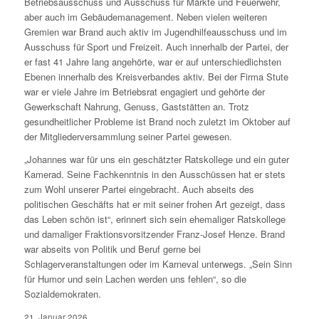
Betriebsausschuss und Ausschuss für Märkte und Feuerwehr,
aber auch im Gebäudemanagement. Neben vielen weiteren
Gremien war Brand auch aktiv im Jugendhilfeausschuss und im
Ausschuss für Sport und Freizeit. Auch innerhalb der Partei, der
er fast 41 Jahre lang angehörte, war er auf unterschiedlichsten
Ebenen innerhalb des Kreisverbandes aktiv. Bei der Firma Stute
war er viele Jahre im Betriebsrat engagiert und gehörte der
Gewerkschaft Nahrung, Genuss, Gaststätten an. Trotz
gesundheitlicher Probleme ist Brand noch zuletzt im Oktober auf
der Mitgliederversammlung seiner Partei gewesen.
„Johannes war für uns ein geschätzter Ratskollege und ein guter
Kamerad. Seine Fachkenntnis in den Ausschüssen hat er stets
zum Wohl unserer Partei eingebracht. Auch abseits des
politischen Geschäfts hat er mit seiner frohen Art gezeigt, dass
das Leben schön ist“, erinnert sich sein ehemaliger Ratskollege
und damaliger Fraktionsvorsitzender Franz-Josef Henze. Brand
war abseits von Politik und Beruf gerne bei
Schlagerveranstaltungen oder im Karneval unterwegs. „Sein Sinn
für Humor und sein Lachen werden uns fehlen“, so die
Sozialdemokraten.
21. Januar 2026