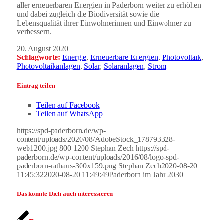
aller erneuerbaren Energien in Paderborn weiter zu erhöhen
und dabei zugleich die Biodiversität sowie die
Lebensqualität ihrer Einwohnerinnen und Einwohner zu
verbessern.
20. August 2020
Schlagworte:
Energie
,
Erneuerbare Energien
,
Photovoltaik
,
Photovoltaikanlagen
,
Solar
,
Solaranlagen
,
Strom
Eintrag teilen
Teilen auf Facebook
Teilen auf WhatsApp
https://spd-paderborn.de/wp-
content/uploads/2020/08/AdobeStock_178793328-
web1200.jpg
800
1200
Stephan Zech
https://spd-
paderborn.de/wp-content/uploads/2016/08/logo-spd-
paderborn-rathaus-300x159.png
Stephan Zech
2020-08-20
11:45:32
2020-08-20 11:49:49
Paderborn im Jahr 2030
Das könnte Dich auch interessieren