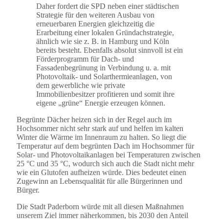
Daher fordert die SPD neben einer städtischen
Strategie für den weiteren Ausbau von
erneuerbaren Energien gleichzeitig die
Erarbeitung einer lokalen Gründachstrategie,
ähnlich wie sie z. B. in Hamburg und Köln
bereits besteht. Ebenfalls absolut sinnvoll ist ein
Förderprogramm für Dach- und
Fassadenbegrünung in Verbindung u. a. mit
Photovoltaik- und Solarthermieanlagen, von
dem gewerbliche wie private
Immobilienbesitzer profitieren und somit ihre
eigene „grüne“ Energie erzeugen können.
Begrünte Dächer heizen sich in der Regel auch im
Hochsommer nicht sehr stark auf und helfen im kalten
Winter die Wärme im Innenraum zu halten. So liegt die
Temperatur auf dem begrünten Dach im Hochsommer für
Solar- und Photovoltaikanlagen bei Temperaturen zwischen
25 °C und 35 °C, wodurch sich auch die Stadt nicht mehr
wie ein Glutofen aufheizen würde. Dies bedeutet einen
Zugewinn an Lebensqualität für alle Bürgerinnen und
Bürger.
Die Stadt Paderborn würde mit all diesen Maßnahmen
unserem Ziel immer näherkommen, bis 2030 den Anteil