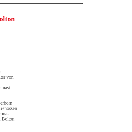
olton
h,
ter von
lbmast
derborn,
 Genossen
rona-
n Bolton