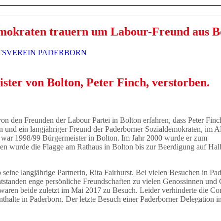
mokraten trauern um Labour-Freund aus B
TSVEREIN PADERBORN
ter von Bolton, Peter Finch, verstorben.
n den Freunden der Labour Partei in Bolton erfahren, dass Peter Finc
 und ein langjähriger Freund der Paderborner Sozialdemokraten, im Al
ch war 1998/99 Bürgermeister in Bolton. Im Jahr 2000 wurde er zum
hren wurde die Flagge am Rathaus in Bolton bis zur Beerdigung auf Ha
b seine langjährige Partnerin, Rita Fairhurst. Bei vielen Besuchen in Pa
entstanden enge persönliche Freundschaften zu vielen Genossinnen und
waren beide zuletzt im Mai 2017 zu Besuch. Leider verhinderte die Co
thalte in Paderborn. Der letzte Besuch einer Paderborner Delegation i