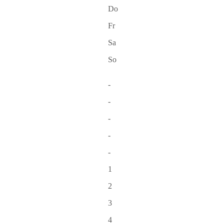
Do
Fr
Sa
So
-
-
-
-
-
1
2
3
4