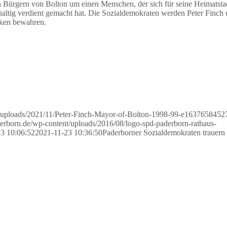
n Bürgern von Bolton um einen Menschen, der sich für seine Heimatsta
altig verdient gemacht hat. Die Sozialdemokraten werden Peter Finch 
nken bewahren.
nt/uploads/2021/11/Peter-Finch-Mayor-of-Bolton-1998-99-e1637658452
derborn.de/wp-content/uploads/2016/08/logo-spd-paderborn-rathaus-
3 10:06:52
2021-11-23 10:36:50
Paderborner Sozialdemokraten trauern