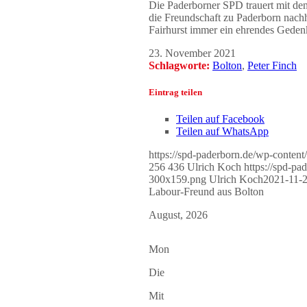
Die Paderborner SPD trauert mit de
die Freundschaft zu Paderborn nachh
Fairhurst immer ein ehrendes Gede
23. November 2021
Schlagworte:
Bolton
,
Peter Finch
Eintrag teilen
Teilen auf Facebook
Teilen auf WhatsApp
https://spd-paderborn.de/wp-conte
256
436
Ulrich Koch
https://spd-pa
300x159.png
Ulrich Koch
2021-11-2
Labour-Freund aus Bolton
August, 2026
Mon
Die
Mit