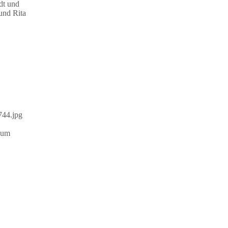
dt und
und Rita
744.jpg
 um