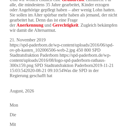
alle, die mindestens 35 Jahre gearbeitet, Kinder erzogen
oder Angehörige gepflegt haben – aber wenig Lohn hatten.
Sie sollen im Alter spürbar mehr haben als jemand, der nicht
gearbeitet hat. Denn das ist eine Frage
der
Anerkennung
und
Gerechtigkeit
. Zugleich bekämpfen
wir damit die Altersarmut.
21. November 2019
https://spd-paderborn.de/wp-content/uploads/2016/06/spd-
ov-pb-kasten_102006506-web-2.jpg
450
800
SPD
Stadtratsfraktion Paderborn
https://spd-paderborn.de/wp-
content/uploads/2016/08/logo-spd-paderborn-rathaus-
300x159.png
SPD Stadtratsfraktion Paderborn
2019-11-21
15:03:54
2020-08-21 09:10:54
Was die SPD in der
Regierung geschafft hat
August, 2026
Mon
Die
Mit