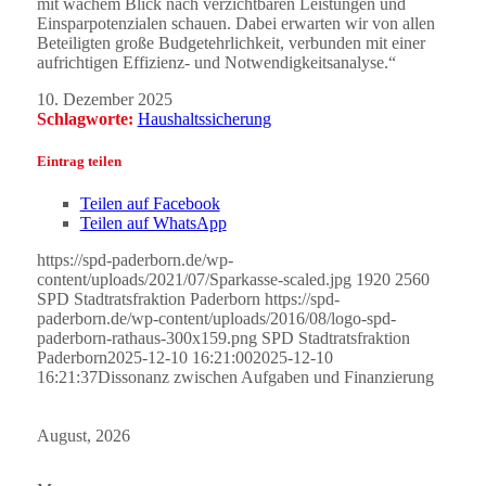
mit wachem Blick nach verzichtbaren Leistungen und
Einsparpotenzialen schauen. Dabei erwarten wir von allen
Beteiligten große Budgetehrlichkeit, verbunden mit einer
aufrichtigen Effizienz- und Notwendigkeitsanalyse.“
10. Dezember 2025
Schlagworte:
Haushaltssicherung
Eintrag teilen
Teilen auf Facebook
Teilen auf WhatsApp
https://spd-paderborn.de/wp-
content/uploads/2021/07/Sparkasse-scaled.jpg
1920
2560
SPD Stadtratsfraktion Paderborn
https://spd-
paderborn.de/wp-content/uploads/2016/08/logo-spd-
paderborn-rathaus-300x159.png
SPD Stadtratsfraktion
Paderborn
2025-12-10 16:21:00
2025-12-10
16:21:37
Dissonanz zwischen Aufgaben und Finanzierung
August, 2026