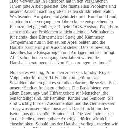
„Die Verwaltung in Paderborn hat in den vergangenen
Jahren gute Arbeit geleistet. Die finanziellen Probleme sind
unserer Ansicht nach in großen Teilen strukturellen Natur.
Wachsenden Aufgaben, aufgebürdet durch Bund und Land,
standen in den vergangenen Jahren keine entsprechenden
Finanzmittel gegenüber, z.B. beim OGS-Ausbau. Paderborn
steht mit diesen Problemen ja nicht allein da. Wir halten es
für richtig, dass Bürgermeister Strate und Kämmerer
Tempelmann nun in den sauren Apfel beißen und die
Haushaltssicherung in Aussicht stellen. Uns ist bewusst,
dass dies harte Einsparungen und Auflagen mit sich bringt.
Aber schon in den vergangenen Jahren waren die
Haushaltsberatungen stets von Einsparungen bestimmt.“
Nun sei es wichtig, Prioritäten zu setzen, kündigt Roger
Voigtländer für die SPD-Fraktion an. „Für uns als
Sozialdemokraten geht es vor allem darum, die soziale Basis
unserer Stadt aufrecht zu erhalten. Die Basis bieten vor
allem Beratungs- und Hilfsangebote für Menschen, die
benachteiligt sind, für Familien, Kinder und Senioren. Sie
sind wichtig für den Zusammenhalt und das Gemeinwesen
– das, was unsere Stadt ausmacht. Das ist nicht nur der
Beton, aus dem schöne Bauten sind. Die Verbände leisten
an der Stelle unverzichtbare Arbeit, da dürfen wir nicht
einschränken. Sobald uns der Haushalt vorliegt, werden wir