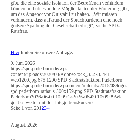
gibt, die eine soziale Isolation der Betroffenen verhindern
können und ob es andere Möglichkeiten der Förderung gibt,
um das Angebot vor Ort stabil zu halten. „Wir müssen
verhindern, dass aufgrund der Sprachbarrieren eine noch
größere Spaltung der Gesellschaft erfolgt“, so die SPD-
Ratsfrau.
Hier
finden Sie unsere Anfrage.
9. Juni 2026
https://spd-paderborn.de/wp-
content/uploads/2020/08/AdobeStock_332783441-
web1200.jpg
675
1200
SPD Stadtratsfraktion Paderborn
https://spd-paderborn.de/wp-content/uploads/2016/08/logo-
spd-paderborn-rathaus-300x159.png
SPD Stadtratsfraktion
Paderborn
2026-06-09 10:09:14
2026-06-09 10:09:39
Wie
geht es weiter mit den Integrationskursen?
Seite 1 von 29
1
2
3
›
»
August, 2026