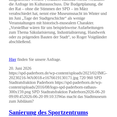
die Anfrage im Kulturausschuss. Die Budgetplanung, die
der Rat – ohne die Stimmen der SPD – im März
verabschiedet hat, nennt eine Museumsnacht im Winter und
im Juni „Tage der Stadtgeschichte“ als wenige
Veranstaltungen mit historisch-musealem Charakter.
„Vorstellbar wären für uns beispielsweise Aufarbeitungen
zum Thema Säkularisierung, Industrialisierung, Handwerk
oder zu prägenden Bauten der Stadt“, so Roger Voigtländer
abschließend.
Hier
finden Sie unsere Anfrage.
20. Juni 2026
https://spd-paderborn.de/wp-content/uploads/2023/02/IMG-
20230216-WA0018-e1676619130171.jpg
720
960
SPD
Stadtratsfraktion Paderborn
https://spd-paderborn.de/wp-
content/uploads/2016/08/logo-spd-paderborn-rathaus-
300x159.png
SPD Stadtratsfraktion Paderborn
2026-06-20
09:09:45
2026-06-20 09:10:33
Was macht das Stadtmuseum
zum Jubiläum?
Sanierung des Sportzentrums