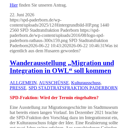
Hier
finden Sie unseren Antrag.
22. Juni 2026
https://spd-paderborn.de/wp-
content/uploads/2025/12/Hintergrundbild-HP.png
1440
2560
SPD Stadtratsfraktion Paderborn
https://spd-
paderborn.de/wp-content/uploads/2016/08/logo-spd-
paderborn-rathaus-300x159.png
SPD Stadtratsfraktion
Paderborn
2026-06-22 10:43:20
2026-06-22 10:46:31
Was ist
eigentlich aus dem Husaren geworden?
Wanderausstellung „Migration und
Integration in OWL“ soll kommen
ALLGEMEIN
,
AUSSCHÜSSE
,
Kulturausschuss
,
PRESSE
,
SPD STADTRATSFRAKTION PADERBORN
SPD-Fraktion: Wird der Termin eingehalten?
Eine Ausstellung zur Migrationsgeschichte im Stadtmuseum
hat bereits einen langen Vorlauf. Im Dezember 2021 brachte
die SPD-Fraktion den Vorschlag dazu im Integrationsrat ein,
der Kulturausschuss folgte der Idee. Eine Realisierung sollte
gut zwei Jahre später erfolgen. Aus verschiedenen Gründen,