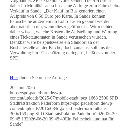
Voigtländer, SPD-Fraktionsvorsitzender. Die SPD stellt
daher im Mobilitätsausschuss eine Anfrage zum Fahrschein-
Verkauf in Sande. „Der Kauf im Bus generiert einen
Aufpreis von 0,50 Euro pro Karte. In Sande können
Fahrscheine außerdem im Lotto-Laden gekauft werden –
aber natürlich nur, wenn dieser geöffnet ist. Wir möchten
daher wissen, welche Kosten die Aufstellung und Wartung
eines Ticketautomaten in Sande verursachen würden.
Denkbar wäre beispielsweise ein Standort an der
Bushaltestelle an der Kirche, doch zunächst soll uns die
Verwaltung ihre Einschätzung darlegen“, heißt es von der
SPD.
Hier
finden Sie unsere Anfrage.
20. Juni 2026
https://spd-paderborn.de/wp-
content/uploads/2025/07/mobile-stadt.jpeg
1668
2500
SPD
Stadtratsfraktion Paderborn
https://spd-paderborn.de/wp-
content/uploads/2016/08/logo-spd-paderborn-rathaus-
300x159.png
SPD Stadtratsfraktion Paderborn
2026-06-20
09:45:13
2026-06-20 09:45:49
Ein Fahrscheinautomat für
Sande?