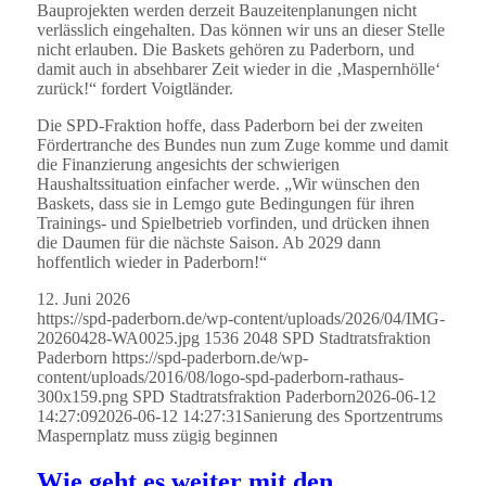
Bauprojekten werden derzeit Bauzeitenplanungen nicht
verlässlich eingehalten. Das können wir uns an dieser Stelle
nicht erlauben. Die Baskets gehören zu Paderborn, und
damit auch in absehbarer Zeit wieder in die ‚Maspernhölle‘
zurück!“ fordert Voigtländer.
Die SPD-Fraktion hoffe, dass Paderborn bei der zweiten
Fördertranche des Bundes nun zum Zuge komme und damit
die Finanzierung angesichts der schwierigen
Haushaltssituation einfacher werde. „Wir wünschen den
Baskets, dass sie in Lemgo gute Bedingungen für ihren
Trainings- und Spielbetrieb vorfinden, und drücken ihnen
die Daumen für die nächste Saison. Ab 2029 dann
hoffentlich wieder in Paderborn!“
12. Juni 2026
https://spd-paderborn.de/wp-content/uploads/2026/04/IMG-
20260428-WA0025.jpg
1536
2048
SPD Stadtratsfraktion
Paderborn
https://spd-paderborn.de/wp-
content/uploads/2016/08/logo-spd-paderborn-rathaus-
300x159.png
SPD Stadtratsfraktion Paderborn
2026-06-12
14:27:09
2026-06-12 14:27:31
Sanierung des Sportzentrums
Maspernplatz muss zügig beginnen
Wie geht es weiter mit den