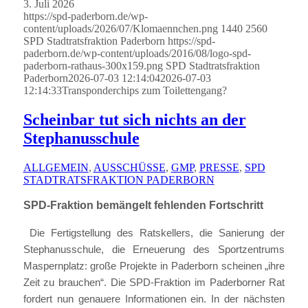
3. Juli 2026
https://spd-paderborn.de/wp-
content/uploads/2026/07/Klomaennchen.png
1440
2560
SPD Stadtratsfraktion Paderborn
https://spd-
paderborn.de/wp-content/uploads/2016/08/logo-spd-
paderborn-rathaus-300x159.png
SPD Stadtratsfraktion
Paderborn
2026-07-03 12:14:04
2026-07-03
12:14:33
Transponderchips zum Toilettengang?
Scheinbar tut sich nichts an der
Stephanusschule
ALLGEMEIN
,
AUSSCHÜSSE
,
GMP
,
PRESSE
,
SPD
STADTRATSFRAKTION PADERBORN
SPD-Fraktion bemängelt fehlenden Fortschritt
Die Fertigstellung des Ratskellers, die Sanierung der
Stephanusschule, die Erneuerung des Sportzentrums
Maspernplatz: große Projekte in Paderborn scheinen „ihre
Zeit zu brauchen“. Die SPD-Fraktion im Paderborner Rat
fordert nun genauere Informationen ein. In der nächsten