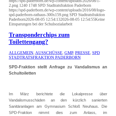
https://spd-paderborn.de/wp-content/uploads/2026/08/1-
2.png
1240
1748
SPD Stadtratsfraktion Paderborn
https://spd-paderborn.de/wp-content/uploads/2016/08/logo-
spd-paderborn-rathaus-300x159.png
SPD Stadtratsfraktion
Paderborn
2026-08-05 12:54:13
2026-08-05 12:54:55
Keine
Einsparungen bei der Schulsozialarbeit
Transponderchips zum
Toilettengang?
ALLGEMEIN
,
AUSSCHÜSSE
,
GMP
,
PRESSE
,
SPD
STADTRATSFRAKTION PADERBORN
SPD-Fraktion stellt Anfrage zu Vandalismus an
Schultoiletten
Im März berichtete die Lokalpresse über
Vandalismusschäden an den kürzlich sanierten
Sanitäranlagen am Gymnasium Schloß Neuhaus. Die
SPD-Fraktion nimmt dies zum Anlass, im