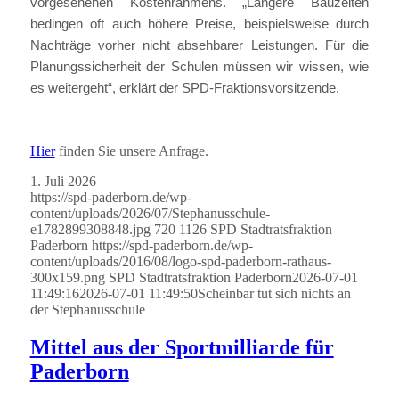
vorgesehenen Kostenrahmens. „Längere Bauzeiten
bedingen oft auch höhere Preise, beispielsweise durch
Nachträge vorher nicht absehbarer Leistungen. Für die
Planungssicherheit der Schulen müssen wir wissen, wie
es weitergeht“, erklärt der SPD-Fraktionsvorsitzende.
Hier
finden Sie unsere Anfrage.
1. Juli 2026
https://spd-paderborn.de/wp-
content/uploads/2026/07/Stephanusschule-
e1782899308848.jpg
720
1126
SPD Stadtratsfraktion
Paderborn
https://spd-paderborn.de/wp-
content/uploads/2016/08/logo-spd-paderborn-rathaus-
300x159.png
SPD Stadtratsfraktion Paderborn
2026-07-01
11:49:16
2026-07-01 11:49:50
Scheinbar tut sich nichts an
der Stephanusschule
Mittel aus der Sportmilliarde für
Paderborn