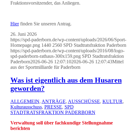
Fraktionsvorsitzender, das Anliegen.
Hier
finden Sie unseren Antrag.
26. Juni 2026
https://spd-paderborn.de/wp-content/uploads/2026/06/Sport-
Homepage.png
1440
2560
SPD Stadtratsfraktion Paderborn
https://spd-paderborn.de/wp-content/uploads/2016/08/logo-
spd-paderborn-rathaus-300x159.png
SPD Stadtratsfraktion
Paderborn
2026-06-26 12:07:10
2026-06-26 12:07:43
Mittel
aus der Sportmilliarde für Paderborn
Was ist eigentlich aus dem Husaren
geworden?
ALLGEMEIN
,
ANTRÄGE
,
AUSSCHÜSSE
,
KULTUR
,
Kulturausschuss
,
PRESSE
,
SPD
STADTRATSFRAKTION PADERBORN
Verwaltung soll über fachkundige Stellungnahme
berichten