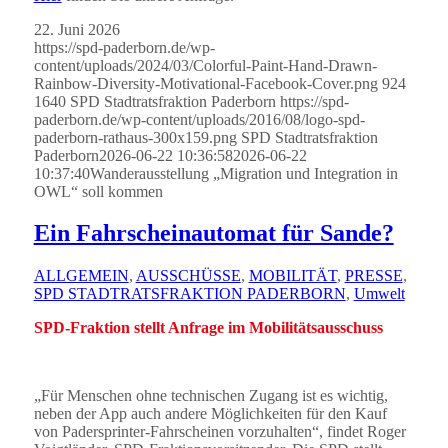
22. Juni 2026
https://spd-paderborn.de/wp-
content/uploads/2024/03/Colorful-Paint-Hand-Drawn-
Rainbow-Diversity-Motivational-Facebook-Cover.png
924
1640
SPD Stadtratsfraktion Paderborn
https://spd-
paderborn.de/wp-content/uploads/2016/08/logo-spd-
paderborn-rathaus-300x159.png
SPD Stadtratsfraktion
Paderborn
2026-06-22 10:36:58
2026-06-22
10:37:40
Wanderausstellung „Migration und Integration in
OWL“ soll kommen
Ein Fahrscheinautomat für Sande?
ALLGEMEIN
,
AUSSCHÜSSE
,
MOBILITÄT
,
PRESSE
,
SPD STADTRATSFRAKTION PADERBORN
,
Umwelt
SPD-Fraktion stellt Anfrage im Mobilitätsausschuss
„Für Menschen ohne technischen Zugang ist es wichtig,
neben der App auch andere Möglichkeiten für den Kauf
von Padersprinter-Fahrscheinen vorzuhalten“, findet Roger