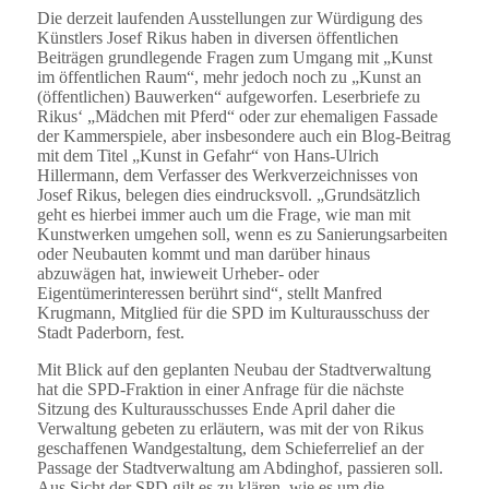
Die derzeit laufenden Ausstellungen zur Würdigung des
Künstlers Josef Rikus haben in diversen öffentlichen
Beiträgen grundlegende Fragen zum Umgang mit „Kunst
im öffentlichen Raum“, mehr jedoch noch zu „Kunst an
(öffentlichen) Bauwerken“ aufgeworfen. Leserbriefe zu
Rikus‘ „Mädchen mit Pferd“ oder zur ehemaligen Fassade
der Kammerspiele, aber insbesondere auch ein Blog-Beitrag
mit dem Titel „Kunst in Gefahr“ von Hans-Ulrich
Hillermann, dem Verfasser des Werkverzeichnisses von
Josef Rikus, belegen dies eindrucksvoll. „Grundsätzlich
geht es hierbei immer auch um die Frage, wie man mit
Kunstwerken umgehen soll, wenn es zu Sanierungsarbeiten
oder Neubauten kommt und man darüber hinaus
abzuwägen hat, inwieweit Urheber- oder
Eigentümerinteressen berührt sind“, stellt Manfred
Krugmann, Mitglied für die SPD im Kulturausschuss der
Stadt Paderborn, fest.
Mit Blick auf den geplanten Neubau der Stadtverwaltung
hat die SPD-Fraktion in einer Anfrage für die nächste
Sitzung des Kulturausschusses Ende April daher die
Verwaltung gebeten zu erläutern, was mit der von Rikus
geschaffenen Wandgestaltung, dem Schieferrelief an der
Passage der Stadtverwaltung am Abdinghof, passieren soll.
Aus Sicht der SPD gilt es zu klären, wie es um die