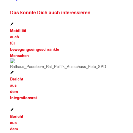
Das könnte Dich auch interessieren
Mobilität
auch
für
bewegungseingeschränkte
Menschen
Bericht
aus
dem
Integrationsrat
Bericht
aus
dem