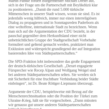
Martin Pantke fordert Bürgermeister Michael Dreier auf,
sich in der Frage um die Partnerschaft mit Beylikdüzü klar
zu positionieren. „Damit die rund 5.000 türkische
Mitmenschen in unserer Stadt wissen, woran sie sind. Es ist
jedenfalls wenig hilfreich, immer nur einen interreligiösen
Dialog zu propagieren und in Sonntagsreden Paderborn als
eine weltoffene, internationale Stadt zu bezeichnen. Wenn
man sich auf die Argumentation der CDU bezieht, in der
pauschal gegenüber dem Herkunftsland einer nicht
unbeträchtlichen Gruppe der Stadtgesellschaft Vorbehalte
formuliert und geltend gemacht werden, praktiziert man
Exklusion und widerspricht grundlegend der auf Integration
basierenden Idee von Städtepartnerschaften.“
Die SPD-Fraktion lobt insbesondere das große Engagement
der deutsch-türkischen Gesellschaft. „Derart engagierte
Fürsprecher wie Recep Alpan und Wolfgang Weigel sind
bei anderen Städtepartnerschaften selten. Sie werden sich
mit Sicherheit für eine fruchtbare Verbindung beider Städte
einbringen“, ist Dr. Beate Röttger-Liepmann überzeugt.
Argumente der CDU, beispielsweise mit Bezug auf die
Menschenrechtssituation oder die Position der Türkei zum
Ukraine-Krieg, hält sie für vorgeschoben. „Dann müssten
wir genauso gut unsere anderen Städtepartnerschaften