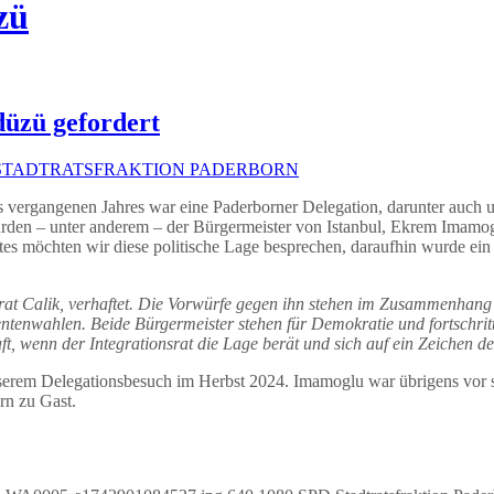
zü
düzü gefordert
STADTRATSFRAKTION PADERBORN
es vergangenen Jahres war eine Paderborner Delegation, darunter auch u
urden – unter anderem – der Bürgermeister von Istanbul, Ekrem Imamo
ates möchten wir diese politische Lage besprechen, daraufhin wurde ei
t Calik, verhaftet. Die Vorwürfe
gegen ihn stehen im Zusammenhang 
ntenwahlen. Beide Bürgermeister stehen für Demokratie und fortschritt
ft, wenn der Integrationsrat die Lage berät und sich auf ein Zeichen de
rem Delegationsbesuch im Herbst 2024. Imamoglu war übrigens vor sei
rn zu Gast.