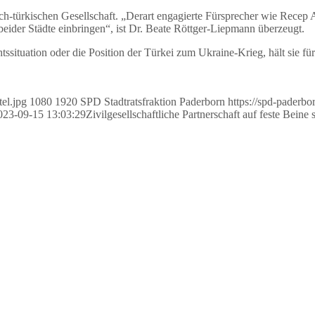
h-türkischen Gesellschaft. „Derart engagierte Fürsprecher wie Recep 
 beider Städte einbringen“, ist Dr. Beate Röttger-Liepmann überzeugt.
situation oder die Position der Türkei zum Ukraine-Krieg, hält sie f
el.jpg
1080
1920
SPD Stadtratsfraktion Paderborn
https://spd-paderb
023-09-15 13:03:29
Zivilgesellschaftliche Partnerschaft auf feste Beine s