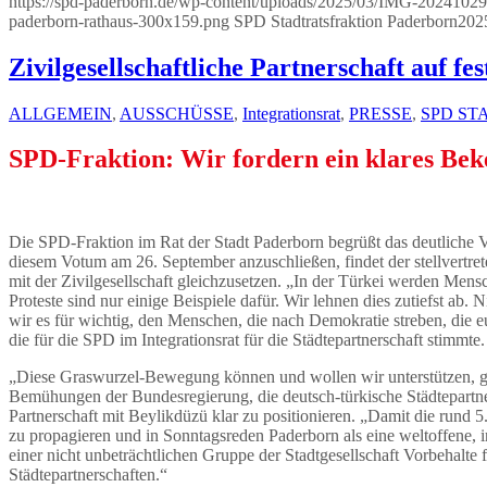
https://spd-paderborn.de/wp-content/uploads/2025/03/IMG-20241
paderborn-rathaus-300x159.png
SPD Stadtratsfraktion Paderborn
202
Zivilgesellschaftliche Partnerschaft auf fes
ALLGEMEIN
,
AUSSCHÜSSE
,
Integrationsrat
,
PRESSE
,
SPD ST
SPD-Fraktion: Wir fordern ein klares Bek
Die SPD-Fraktion im Rat der Stadt Paderborn begrüßt das deutliche Vo
diesem Votum am 26. September anzuschließen, findet der stellvertret
mit der Zivilgesellschaft gleichzusetzen. „In der Türkei werden Mens
Proteste sind nur einige Beispiele dafür. Wir lehnen dies zutiefst 
wir es für wichtig, den Menschen, die nach Demokratie streben, die 
die für die SPD im Integrationsrat für die Städtepartnerschaft stimmte
„Diese Graswurzel-Bewegung können und wollen wir unterstützen, gege
Bemühungen der Bundesregierung, die deutsch-türkische Städtepartner
Partnerschaft mit Beylikdüzü klar zu positionieren. „Damit die rund 5.
zu propagieren und in Sonntagsreden Paderborn als eine weltoffene,
einer nicht unbeträchtlichen Gruppe der Stadtgesellschaft Vorbehalte
Städtepartnerschaften.“