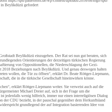
rborn
https://spd-paderborn.de/wp-content/uploads/2016/08/logo-spd-
 in Beylikdüzü gefordert
 Großstadt Beylikdüzü einzugehen. Der Rat sei nun gut beraten, sich
 grundlegenden Orientierungen der derzeitigen türkischen Regierung
haftierung von Oppositionellen, die Niederschlagung der Gezi-
r seit 2018 Beziehungen nach Beylikdüzü. Und genau deswegen halten
eten wollen, die Tür zu öffnen“, erklärt Dr. Beate Röttger-Liepmann,
schaft, die in die türkische Gesellschaft hineinwirken könne.
hen“, erklärt Röttger-Liepmann weiter. Sie verweist auch auf die
rgermeister Michael Dreier auf, sich in der Frage um die
st jedenfalls wenig hilfreich, immer nur einen interreligiösen Dialog
tion der CDU bezieht, in der pauschal gegenüber dem Herkunftsland
widerspricht grundlegend der auf Integration basierenden Idee von