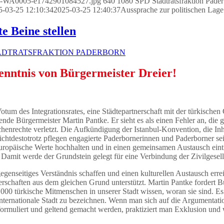
029-WA0005-e1742901084527.jpg
640
1080
SPD Stadtratsfraktion Pade
5-03-25 12:10:34
2025-03-25 12:40:37
Aussprache zur politischen Lage
te Beine stellen
ADTRATSFRAKTION PADERBORN
enntnis von Bürgermeister Dreier!
tum des Integrationsrates, eine Städtepartnerschaft mit der türkischen
ende Bürgermeister Martin Pantke. Er sieht es als einen Fehler an, die
chenrechte verletzt. Die Aufkündigung der Istanbul-Konvention, die In
ab. Nichtdestotrotz pflegen engagierte Paderbornerinnen und Paderborne
europäische Werte hochhalten und in einen gemeinsamen Austausch eintr
. Damit werde der Grundstein gelegt für eine Verbindung der Zivilgesell
nseitiges Verständnis schaffen und einen kulturellen Austausch erreic
schaften aus dem gleichen Grund unterstützt. Martin Pantke fordert Bü
000 türkische Mitmenschen in unserer Stadt wissen, woran sie sind. Es i
 internationale Stadt zu bezeichnen. Wenn man sich auf die Argumenta
 formuliert und geltend gemacht werden, praktiziert man Exklusion und 