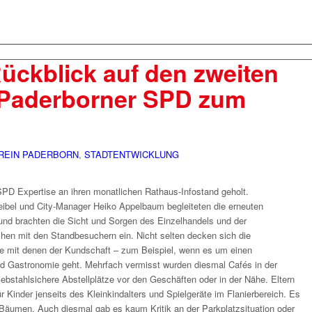
Rückblick auf den zweiten
 Paderborner SPD zum
REIN PADERBORN
,
STADTENTWICKLUNG
PD Expertise an ihren monatlichen Rathaus-Infostand geholt.
bel und City-Manager Heiko Appelbaum begleiteten die erneuten
und brachten die Sicht und Sorgen des Einzelhandels und der
hen mit den Standbesuchern ein. Nicht selten decken sich die
re mit denen der Kundschaft – zum Beispiel, wenn es um einen
 Gastronomie geht. Mehrfach vermisst wurden diesmal Cafés in der
ebstahlsichere Abstellplätze vor den Geschäften oder in der Nähe. Eltern
Kinder jenseits des Kleinkindalters und Spielgeräte im Flanierbereich. Es
 Bäumen. Auch diesmal gab es kaum Kritik an der Parkplatzsituation oder