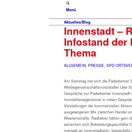
Menü
Aktuelles/Blog
Innenstadt – 
Infostand der
Thema
ALLGEMEIN
,
PRESSE
,
SPD ORTSVE
Am Samstag hat sich die Paderborner S
Werbegemeinschaftsvorständler Uwe Sei
Gespräche zur Paderborner Innenstadt 
Immobilieneigentümer in vielen Gespräc
Vorstellungen der kommerziellen Akteu
ausgewogenen Mix zwischen Handel und
Westernstraße. Radfahrer hätten gern di
wünschen sich Bekleidungsgeschäfte für 
mangelt an Innenstadtgrün, bestenfalls