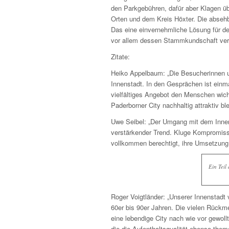
den Parkgebühren, dafür aber Klagen 
Orten und dem Kreis Höxter. Die abse
Das eine einvernehmliche Lösung für d
vor allem dessen Stammkundschaft verä
Zitate:
Heiko Appelbaum: „Die Besucherinnen u
Innenstadt. In den Gesprächen ist einm
vielfältiges Angebot den Menschen wich
Paderborner City nachhaltig attraktiv ble
Uwe Seibel: „Der Umgang mit dem Innen
verstärkender Trend. Kluge Kompromisse
vollkommen berechtigt, ihre Umsetzung 
Ein Teil
Roger Voigtländer: „Unserer Innenstadt
60er bis 90er Jahren. Die vielen Rückm
eine lebendige City nach wie vor gewollt
die die Aufenthaltsqualität ebenso them