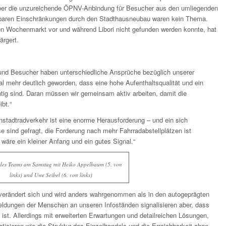
über die unzureichende ÖPNV-Anbindung für Besucher aus den umliegenden
hbaren Einschränkungen durch den Stadthausneubau waren kein Thema.
en Wochenmarkt vor und während Libori nicht gefunden werden konnte, hat
rgert.
nd Besucher haben unterschiedliche Ansprüche bezüglich unserer
al mehr deutlich geworden, dass eine hohe Aufenthaltsqualität und ein
tig sind. Daran müssen wir gemeinsam aktiv arbeiten, damit die
ibt.“
stadtradverkehr ist eine enorme Herausforderung – und ein sich
 sind gefragt, die Forderung nach mehr Fahrradabstellplätzen ist
wäre ein kleiner Anfang und ein gutes Signal.“
 des Teams am Samstag mit Heiko Appelbaum (5. von
links) und Uwe Seibel (6. von links)
 verändert sich und wird anders wahrgenommen als in den autogeprägten
eldungen der Menschen an unseren Infoständen signalisieren aber, dass
 ist. Allerdings mit erweiterten Erwartungen und detailreichen Lösungen,
atisieren wie die Struktur des Einzelhandels und die Erreichbarkeit ohne