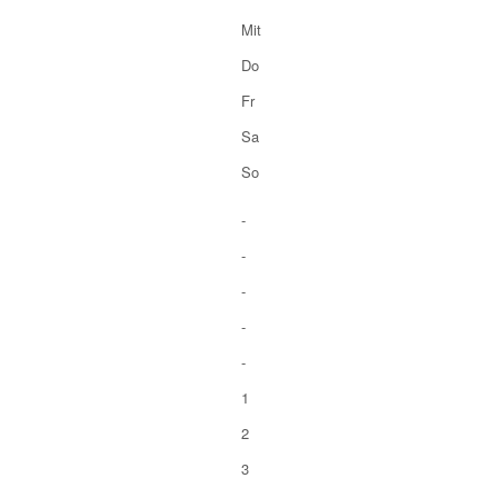
Mit
Do
Fr
Sa
So
-
-
-
-
-
1
2
3