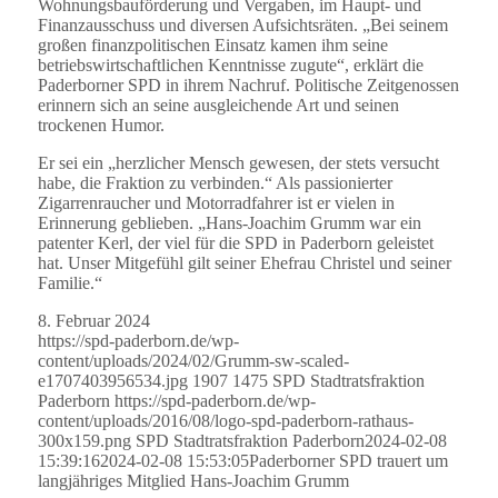
Wohnungsbauförderung und Vergaben, im Haupt- und
Finanzausschuss und diversen Aufsichtsräten. „Bei seinem
großen finanzpolitischen Einsatz kamen ihm seine
betriebswirtschaftlichen Kenntnisse zugute“, erklärt die
Paderborner SPD in ihrem Nachruf. Politische Zeitgenossen
erinnern sich an seine ausgleichende Art und seinen
trockenen Humor.
Er sei ein „herzlicher Mensch gewesen, der stets versucht
habe, die Fraktion zu verbinden.“ Als passionierter
Zigarrenraucher und Motorradfahrer ist er vielen in
Erinnerung geblieben. „Hans-Joachim Grumm war ein
patenter Kerl, der viel für die SPD in Paderborn geleistet
hat. Unser Mitgefühl gilt seiner Ehefrau Christel und seiner
Familie.“
8. Februar 2024
https://spd-paderborn.de/wp-
content/uploads/2024/02/Grumm-sw-scaled-
e1707403956534.jpg
1907
1475
SPD Stadtratsfraktion
Paderborn
https://spd-paderborn.de/wp-
content/uploads/2016/08/logo-spd-paderborn-rathaus-
300x159.png
SPD Stadtratsfraktion Paderborn
2024-02-08
15:39:16
2024-02-08 15:53:05
Paderborner SPD trauert um
langjähriges Mitglied Hans-Joachim Grumm