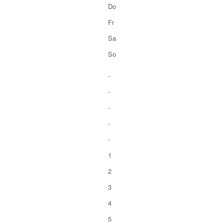
Do
Fr
Sa
So
-
-
-
-
-
1
2
3
4
5