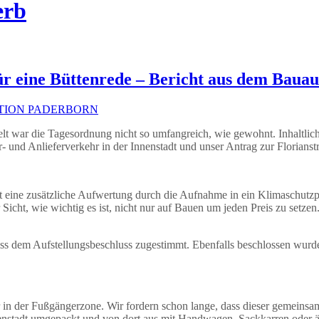
erb
für eine Büttenrede – Bericht aus dem Bauau
TION PADERBORN
lt war die Tagesordnung nicht so umfangreich, wie gewohnt. Inhaltlic
und Anlieferverkehr in der Innenstadt und unser Antrag zur Florianst
t eine zusätzliche Aufwertung durch die Aufnahme in ein Klimaschut
icht, wie wichtig es ist, nicht nur auf Bauen um jeden Preis zu setze
uss dem Aufstellungsbeschluss zugestimmt. Ebenfalls beschlossen wurd
n der Fußgängerzone. Wir fordern schon lange, dass dieser gemeinsam
enstadt umgepackt und von dort aus mit Handwagen, Sackkarren oder ä