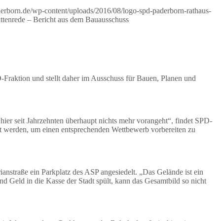
aderborn.de/wp-content/uploads/2016/08/logo-spd-paderborn-rathaus-
Büttenrede – Bericht aus dem Bauausschuss
PD-Fraktion und stellt daher im Ausschuss für Bauen, Planen und
s hier seit Jahrzehnten überhaupt nichts mehr vorangeht“, findet SPD-
ellt werden, um einen entsprechenden Wettbewerb vorbereiten zu
ianstraße ein Parkplatz des ASP angesiedelt. „Das Gelände ist ein
nd Geld in die Kasse der Stadt spült, kann das Gesamtbild so nicht