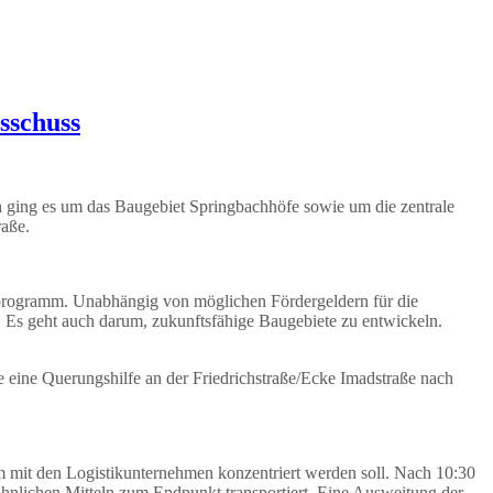
sschuss
h ging es um das Baugebiet Springbachhöfe sowie um die zentrale
raße.
zprogramm. Unabhängig von möglichen Fördergeldern für die
n. Es geht auch darum, zukunftsfähige Baugebiete zu entwickeln.
e eine Querungshilfe an der Friedrichstraße/Ecke Imadstraße nach
 mit den Logistikunternehmen konzentriert werden soll. Nach 10:30
hnlichen Mitteln zum Endpunkt transportiert. Eine Ausweitung der