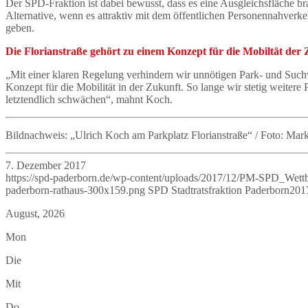
Der SPD-Fraktion ist dabei bewusst, dass es eine Ausgleichsfläche bra
Alternative, wenn es attraktiv mit dem öffentlichen Personennahverke
geben.
Die Florianstraße gehört zu einem Konzept für die Mobiltät der
„Mit einer klaren Regelung verhindern wir unnötigen Park- und Suchve
Konzept für die Mobilität in der Zukunft. So lange wir stetig weiter
letztendlich schwächen“, mahnt Koch.
Bildnachweis: „Ulrich Koch am Parkplatz Florianstraße“ / Foto: Ma
7. Dezember 2017
https://spd-paderborn.de/wp-content/uploads/2017/12/PM-SPD_Wett
paderborn-rathaus-300x159.png
SPD Stadtratsfraktion Paderborn
201
August, 2026
Mon
Die
Mit
Do