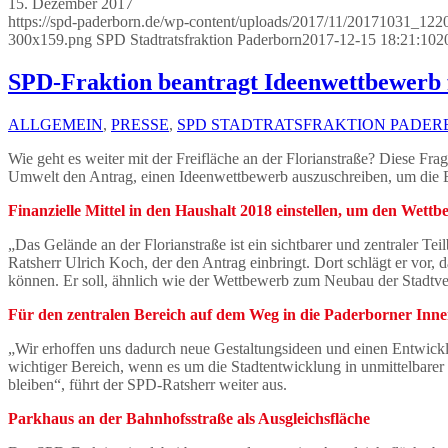
15. Dezember 2017
https://spd-paderborn.de/wp-content/uploads/2017/11/20171031_122
300x159.png
SPD Stadtratsfraktion Paderborn
2017-12-15 18:21:10
2
SPD-Fraktion beantragt Ideenwettbewerb f
ALLGEMEIN
,
PRESSE
,
SPD STADTRATSFRAKTION PADE
Wie geht es weiter mit der Freifläche an der Florianstraße? Diese Fra
Umwelt den Antrag, einen Ideenwettbewerb auszuschreiben, um die 
Finanzielle Mittel in den Haushalt 2018 einstellen, um den Wett
„Das Gelände an der Florianstraße ist ein sichtbarer und zentraler Te
Ratsherr Ulrich Koch, der den Antrag einbringt. Dort schlägt er vor,
können. Er soll, ähnlich wie der Wettbewerb zum Neubau der Stadtv
Für den zentralen Bereich auf dem Weg in die Paderborner Innen
„Wir erhoffen uns dadurch neue Gestaltungsideen und einen Entwicklun
wichtiger Bereich, wenn es um die Stadtentwicklung in unmittelbarer I
bleiben“, führt der SPD-Ratsherr weiter aus.
Parkhaus an der Bahnhofsstraße als Ausgleichsfläche