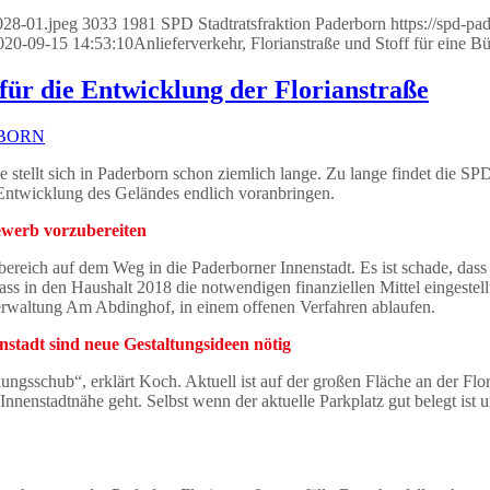
028-01.jpeg
3033
1981
SPD Stadtratsfraktion Paderborn
https://spd-p
020-09-15 14:53:10
Anlieferverkehr, Florianstraße und Stoff für eine 
ür die Entwicklung der Florianstraße
RBORN
ge stellt sich in Paderborn schon ziemlich lange. Zu lange findet die S
Entwicklung des Geländes endlich voranbringen.
bewerb vorzubereiten
ilbereich auf dem Weg in die Paderborner Innenstadt. Es ist schade, das
 dass in den Haushalt 2018 die notwendigen finanziellen Mittel eingest
erwaltung Am Abdinghof, in einem offenen Verfahren ablaufen.
stadt sind neue Gestaltungsideen nötig
gsschub“, erklärt Koch. Aktuell ist auf der großen Fläche an der Flor
nnenstadtnähe geht. Selbst wenn der aktuelle Parkplatz gut belegt ist u