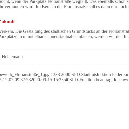
ucht, wenn der Parkplatz Florianstraße wegfällt. Das ebenfalls schon se
hr verbunden wird. Im Bereich der Florianstraße soll es dann nur noch
 Zukunft
rkehr. Die Gestaltung des städtischen Grundstücks an der Florianstraß
e Parkplätze in unmittelbarer Innenstadtnähe anbieten, werden wir den
rk Heinemann
bewerb_Florianstraße_1.jpg
1333
2000
SPD Stadtratsfraktion Paderbor
7-12-07 09:37:58
2020-09-15 15:23:40
SPD-Fraktion beantragt Ideenwet