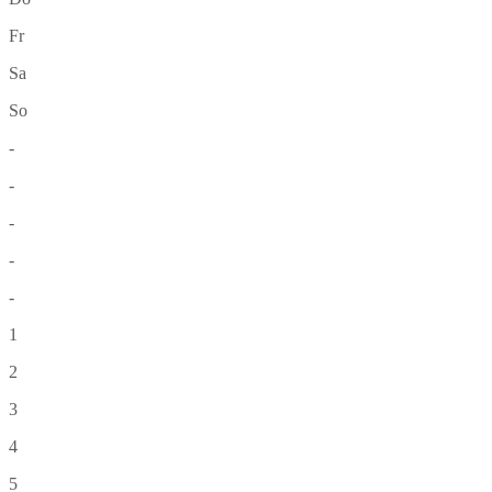
Fr
Sa
So
-
-
-
-
-
1
2
3
4
5