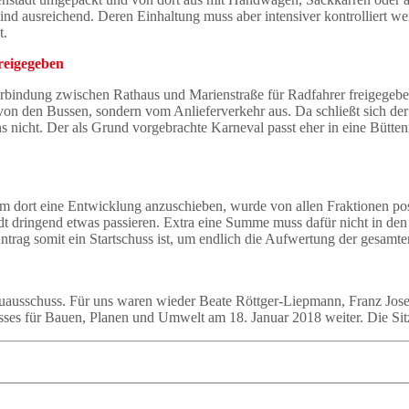
ind ausreichend. Deren Einhaltung muss aber intensiver kontrolliert we
t.
reigegeben
 Verbindung zwischen Rathaus und Marienstraße für Radfahrer freigegeb
t von den Bussen, sondern vom Anlieferverkehr aus. Da schließt sich de
 uns nicht. Der als Grund vorgebrachte Karneval passt eher in eine Büt
um dort eine Entwicklung anzuschieben, wurde von allen Fraktionen pos
dt dringend etwas passieren. Extra eine Summe muss dafür nicht in den
trag somit ein Startschuss ist, um endlich die Aufwertung der gesamt
auausschuss. Für uns waren wieder Beate Röttger-Liepmann, Franz Jos
sses für Bauen, Planen und Umwelt am 18. Januar 2018 weiter. Die Sit
————————————————————————————