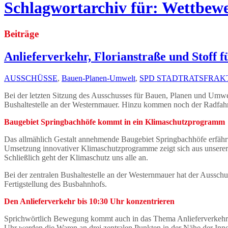
Schlagwortarchiv für: Wettbew
Beiträge
Anlieferverkehr, Florianstraße und Stoff 
AUSSCHÜSSE
,
Bauen-Planen-Umwelt
,
SPD STADTRATSFRAK
Bei der letzten Sitzung des Ausschusses für Bauen, Planen und Umwe
Bushaltestelle an der Westernmauer. Hinzu kommen noch der Radfahr- 
Baugebiet Springbachhöfe kommt in ein Klimaschutzprogramm
Das allmählich Gestalt annehmende Baugebiet Springbachhöfe erfähr
Umsetzung innovativer Klimaschutzprogramme zeigt sich aus unserer S
Schließlich geht der Klimaschutz uns alle an.
Bei der zentralen Bushaltestelle an der Westernmauer hat der Aussch
Fertigstellung des Busbahnhofs.
Den Anlieferverkehr bis 10:30 Uhr konzentrieren
Sprichwörtlich Bewegung kommt auch in das Thema Anlieferverkehr i
Uhr werden die Waren an drei zentralen Punkten in der Nähe der Inn