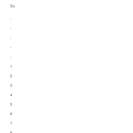
So
-
-
-
-
-
1
2
3
4
5
6
7
8