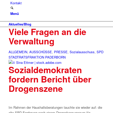
Kontakt
Menü
Aktuelles/Blog
Viele Fragen an die
Verwaltung
ALLGEMEIN
,
AUSSCHÜSSE
,
PRESSE
,
Sozialausschuss
,
SPD
STADTRATSFRAKTION PADERBORN
Sozialdemokraten
fordern Bericht über
Drogenszene
Im Rahmen der Haushaltsberatungen tauchte sie wieder auf: die
alte SPD-Forderung nach einem Drogenkonsumraum für