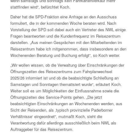
wenn samstags und sonntags kein Fahrkartenverkauf mehr
stattfinden wird“, befürchtet Koch.
Daher hat die SPD-Fraktion eine Anfrage an den Ausschuss
formuliert, die in der kommenden Woche beraten wird. Nach
Vorstellung der SPD soll dabei auch ein Vertreter des NWL einige
Fragen beantworten und die Kundenfrequenz im Reisezentrum
darstellen. „Aus meinen Gesprächen mit den Mitarbeitenden im
Reisezentrum habe ich mitgenommen, dass insbesondere an den
Wochenenden Beratung und Buchung erfolgt“, so Koch weiter.
„Wir wollen wissen, ob die Verwaltung über Einschränkungen der
Öffnungszeiten des Reisezentrums zum Fahrplanwechsel
2025/26 informiert ist und ob die beabsichtigte Schließung an
Samstagen und Sonntagen thematisiert wurde“, erläutert Koch.
Weiter soll es um Möglichkeiten der Einflussnahme sowie die
Öffnungszeiten des Service-Points gehen. „Die jetzt
beabsichtigten Einschränkungen an Wochenenden werden, aus
Sicht der Reisenden, als ‚typisch provinzielle Paderborner
Verhältnisse‘ eingeordnet“, mutmaßt Koch, sieht die
Verantwortung dafür allerdings ausschließlich beim NWL als
Auftraggeber für das Reisezentrum.