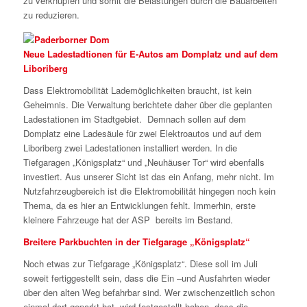
zu verknüpfen und somit die Belastungen durch die Bauarbeiten
zu reduzieren.
Neue Ladestadtionen für E-Autos am Domplatz und auf dem
Liboriberg
Dass Elektromobilität Lademöglichkeiten braucht, ist kein
Geheimnis. Die Verwaltung berichtete daher über die geplanten
Ladestationen im Stadtgebiet. Demnach sollen auf dem
Domplatz eine Ladesäule für zwei Elektroautos und auf dem
Liboriberg zwei Ladestationen installiert werden. In die
Tiefgaragen „Königsplatz“ und „Neuhäuser Tor“ wird ebenfalls
investiert. Aus unserer Sicht ist das ein Anfang, mehr nicht. Im
Nutzfahrzeugbereich ist die Elektromobilität hingegen noch kein
Thema, da es hier an Entwicklungen fehlt. Immerhin, erste
kleinere Fahrzeuge hat der ASP bereits im Bestand.
Breitere Parkbuchten in der Tiefgarage „Königsplatz“
Noch etwas zur Tiefgarage „Königsplatz“. Diese soll im Juli
soweit fertiggestellt sein, dass die Ein –und Ausfahrten wieder
über den alten Weg befahrbar sind. Wer zwischenzeitlich schon
einmal dort geparkt hat, wird festgestellt haben, dass die