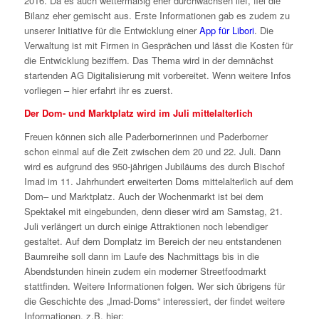
2016. Da es auch wettermäßig eher durchwachsen lief, fiel die
Bilanz eher gemischt aus. Erste Informationen gab es zudem zu
unserer Initiative für die Entwicklung einer
App für Libori
. Die
Verwaltung ist mit Firmen in Gesprächen und lässt die Kosten für
die Entwicklung beziffern. Das Thema wird in der demnächst
startenden AG Digitalisierung mit vorbereitet. Wenn weitere Infos
vorliegen – hier erfahrt ihr es zuerst.
Der Dom- und Marktplatz wird im Juli mittelalterlich
Freuen können sich alle Paderbornerinnen und Paderborner
schon einmal auf die Zeit zwischen dem 20 und 22. Juli. Dann
wird es aufgrund des 950-jährigen Jubiläums des durch Bischof
Imad im 11. Jahrhundert erweiterten Doms mittelalterlich auf dem
Dom– und Marktplatz. Auch der Wochenmarkt ist bei dem
Spektakel mit eingebunden, denn dieser wird am Samstag, 21.
Juli verlängert un durch einige Attraktionen noch lebendiger
gestaltet. Auf dem Domplatz im Bereich der neu entstandenen
Baumreihe soll dann im Laufe des Nachmittags bis in die
Abendstunden hinein zudem ein moderner Streetfoodmarkt
stattfinden. Weitere Informationen folgen. Wer sich übrigens für
die Geschichte des „Imad-Doms“ interessiert, der findet weitere
Informationen, z.B. hier: