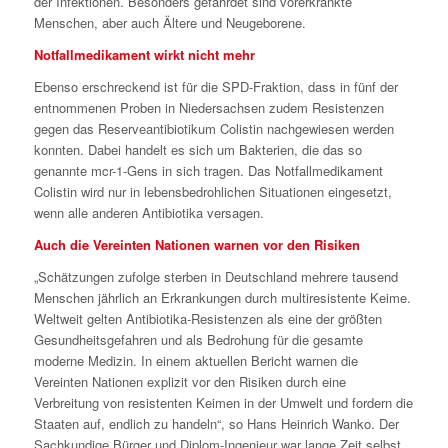
der Infektionen. Besonders gefährdet sind vorerkrankte
Menschen, aber auch Ältere und Neugeborene.
Notfallmedikament wirkt nicht mehr
Ebenso erschreckend ist für die SPD-Fraktion, dass in fünf der
entnommenen Proben in Niedersachsen zudem Resistenzen
gegen das Reserveantibiotikum Colistin nachgewiesen werden
konnten. Dabei handelt es sich um Bakterien, die das so
genannte mcr-1-Gens in sich tragen. Das Notfallmedikament
Colistin wird nur in lebensbedrohlichen Situationen eingesetzt,
wenn alle anderen Antibiotika versagen.
Auch die Vereinten Nationen warnen vor den Risiken
„Schätzungen zufolge sterben in Deutschland mehrere tausend
Menschen jährlich an Erkrankungen durch multiresistente Keime.
Weltweit gelten Antibiotika-Resistenzen als eine der größten
Gesundheitsgefahren und als Bedrohung für die gesamte
moderne Medizin. In einem aktuellen Bericht warnen die
Vereinten Nationen explizit vor den Risiken durch eine
Verbreitung von resistenten Keimen in der Umwelt und fordern die
Staaten auf, endlich zu handeln“, so Hans Heinrich Wanko. Der
Sachkundige Bürger und Diplom-Ingenieur war lange Zeit selbst