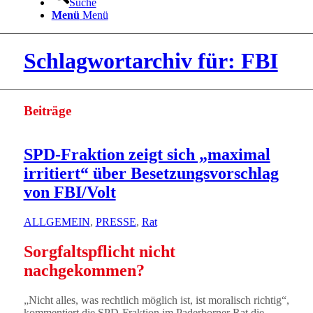
Suche
Menü
Menü
Schlagwortarchiv für: FBI
Beiträge
SPD-Fraktion zeigt sich „maximal
irritiert“ über Besetzungsvorschlag
von FBI/Volt
ALLGEMEIN
,
PRESSE
,
Rat
Sorgfaltspflicht nicht
nachgekommen?
„Nicht alles, was rechtlich möglich ist, ist moralisch richtig“,
kommentiert die SPD-Fraktion im Paderborner Rat die