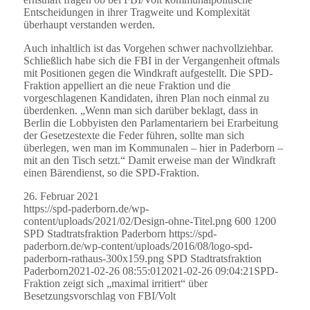
Entscheidungen in ihrer Tragweite und Komplexität
überhaupt verstanden werden.
Auch inhaltlich ist das Vorgehen schwer nachvollziehbar.
Schließlich habe sich die FBI in der Vergangenheit oftmals
mit Positionen gegen die Windkraft aufgestellt. Die SPD-
Fraktion appelliert an die neue Fraktion und die
vorgeschlagenen Kandidaten, ihren Plan noch einmal zu
überdenken. „Wenn man sich darüber beklagt, dass in
Berlin die Lobbyisten den Parlamentariern bei Erarbeitung
der Gesetzestexte die Feder führen, sollte man sich
überlegen, wen man im Kommunalen – hier in Paderborn –
mit an den Tisch setzt.“ Damit erweise man der Windkraft
einen Bärendienst, so die SPD-Fraktion.
26. Februar 2021
https://spd-paderborn.de/wp-
content/uploads/2021/02/Design-ohne-Titel.png
600
1200
SPD Stadtratsfraktion Paderborn
https://spd-
paderborn.de/wp-content/uploads/2016/08/logo-spd-
paderborn-rathaus-300x159.png
SPD Stadtratsfraktion
Paderborn
2021-02-26 08:55:01
2021-02-26 09:04:21
SPD-
Fraktion zeigt sich „maximal irritiert“ über
Besetzungsvorschlag von FBI/Volt