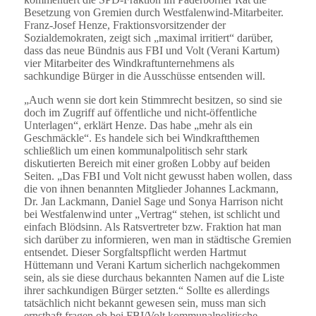
Besetzung von Gremien durch Westfalenwind-Mitarbeiter.
Franz-Josef Henze, Fraktionsvorsitzender der
Sozialdemokraten, zeigt sich „maximal irritiert“ darüber,
dass das neue Bündnis aus FBI und Volt (Verani Kartum)
vier Mitarbeiter des Windkraftunternehmens als
sachkundige Bürger in die Ausschüsse entsenden will.
„Auch wenn sie dort kein Stimmrecht besitzen, so sind sie
doch im Zugriff auf öffentliche und nicht-öffentliche
Unterlagen“, erklärt Henze. Das habe „mehr als ein
Geschmäckle“. Es handele sich bei Windkraftthemen
schließlich um einen kommunalpolitisch sehr stark
diskutierten Bereich mit einer großen Lobby auf beiden
Seiten. „Das FBI und Volt nicht gewusst haben wollen, dass
die von ihnen benannten Mitglieder Johannes Lackmann,
Dr. Jan Lackmann, Daniel Sage und Sonya Harrison nicht
bei Westfalenwind unter „Vertrag“ stehen, ist schlicht und
einfach Blödsinn. Als Ratsvertreter bzw. Fraktion hat man
sich darüber zu informieren, wen man in städtische Gremien
entsendet. Dieser Sorgfaltspflicht werden Hartmut
Hüttemann und Verani Kartum sicherlich nachgekommen
sein, als sie diese durchaus bekannten Namen auf die Liste
ihrer sachkundigen Bürger setzten.“ Sollte es allerdings
tatsächlich nicht bekannt gewesen sein, muss man sich
ernsthaft fragen ob bei FBI/Volt kommunalpolitische