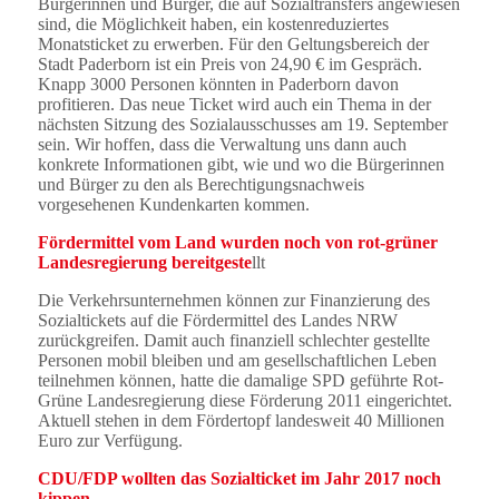
Bürgerinnen und Bürger, die auf Sozialtransfers angewiesen
sind, die Möglichkeit haben, ein kostenreduziertes
Monatsticket zu erwerben. Für den Geltungsbereich der
Stadt Paderborn ist ein Preis von 24,90 € im Gespräch.
Knapp 3000 Personen könnten in Paderborn davon
profitieren. Das neue Ticket wird auch ein Thema in der
nächsten Sitzung des Sozialausschusses am 19. September
sein. Wir hoffen, dass die Verwaltung uns dann auch
konkrete Informationen gibt, wie und wo die Bürgerinnen
und Bürger zu den als Berechtigungsnachweis
vorgesehenen Kundenkarten kommen.
Fördermittel vom Land wurden noch von rot-grüner
Landesregierung bereitgeste
llt
Die Verkehrsunternehmen können zur Finanzierung des
Sozialtickets auf die Fördermittel des Landes NRW
zurückgreifen. Damit auch finanziell schlechter gestellte
Personen mobil bleiben und am gesellschaftlichen Leben
teilnehmen können, hatte die damalige SPD geführte Rot-
Grüne Landesregierung diese Förderung 2011 eingerichtet.
Aktuell stehen in dem Fördertopf landesweit 40 Millionen
Euro zur Verfügung.
CDU/FDP wollten das Sozialticket im Jahr 2017 noch
kippen