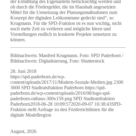
der Ermittlung des Eigenanteils berücksichtig werden und
ob durch die Fördergelder, die im Haushalt angesetzten
Mittel für die Umsetzung der Planungsmaßnahmen zum
Konzept der digitalen Leitkommune gedeckt sind“, so
Krugmann. Für die SPD-Fraktion ist es nun wichtig, nicht
noch mehr Zeit zu verlieren und mögliche Ideen und
Vorstellungen endlich in konkrete Projekte umsetzen zu
können.
Bildnachweis: Manfred Krugmann, Foto: SPD Paderborn /
Bildnachweis: Digitalisierung, Foto: Shutterstock
28. Juni 2018
https://spd-paderborn.de/wp-
content/uploads/2017/11/Modern-Soziale-Medien.jpg
2300
3600
SPD Stadtratsfraktion Paderborn
https://spd-
paderborn.de/wp-content/uploads/2016/08/logo-spd-
paderborn-rathaus-300x159.png
SPD Stadtratsfraktion
Paderborn
2018-06-28 10:09:57
2020-09-07 16:38:43
SPD-
Fraktion stellt Anfrage zu den Förderrichtlinien für die
digitale Modellregion
August, 2026