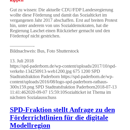
Gut zu wissen: Die aktuelle CDU/FDP Landesregierung
wollte diese Förderung und damit das Sozialticket im
vergangenen Jahr 2017 abschaffen. Erst auf breiten Protest
hin, unter anderem von uns Sozialdemokraten, hat die
Regierung Laschet einen Rückzieher gemacht und den
Fördertopf nicht gestrichen.
—————-
Bildnachweis: Bus, Foto Shutterstock
13. Juli 2018
https://spd-paderborn.de/wp-content/uploads/2017/10/spd-
verkehr-134250913-web1200.jpg
675
1200
SPD
Stadtratsfraktion Paderborn
https://spd-paderborn.de/wp-
content/uploads/2016/08/logo-spd-paderborn-rathaus-
300x159.png
SPD Stadtratsfraktion Paderborn
2018-07-13
11:41:46
2020-09-07 15:59:10
Sozialticket ist Thema im
nächsten Sozialausschuss
SPD-Fraktion stellt Anfrage zu den
Förderrichtlinien für die digitale
Modellregion