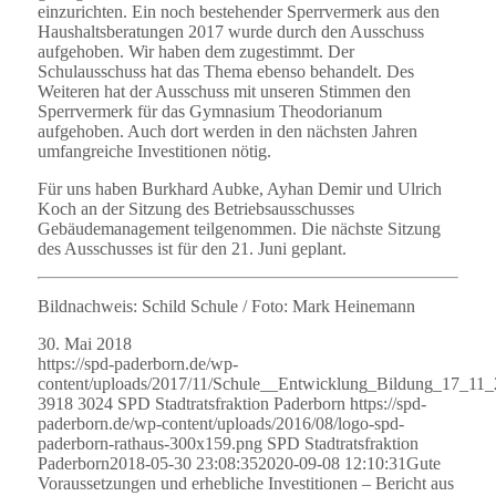
einzurichten. Ein noch bestehender Sperrvermerk aus den
Haushaltsberatungen 2017 wurde durch den Ausschuss
aufgehoben. Wir haben dem zugestimmt. Der
Schulausschuss hat das Thema ebenso behandelt. Des
Weiteren hat der Ausschuss mit unseren Stimmen den
Sperrvermerk für das Gymnasium Theodorianum
aufgehoben. Auch dort werden in den nächsten Jahren
umfangreiche Investitionen nötig.
Für uns haben Burkhard Aubke, Ayhan Demir und Ulrich
Koch an der Sitzung des Betriebsausschusses
Gebäudemanagement teilgenommen. Die nächste Sitzung
des Ausschusses ist für den 21. Juni geplant.
Bildnachweis: Schild Schule / Foto: Mark Heinemann
30. Mai 2018
https://spd-paderborn.de/wp-
content/uploads/2017/11/Schule__Entwicklung_Bildung_17_1
3918
3024
SPD Stadtratsfraktion Paderborn
https://spd-
paderborn.de/wp-content/uploads/2016/08/logo-spd-
paderborn-rathaus-300x159.png
SPD Stadtratsfraktion
Paderborn
2018-05-30 23:08:35
2020-09-08 12:10:31
Gute
Voraussetzungen und erhebliche Investitionen – Bericht aus