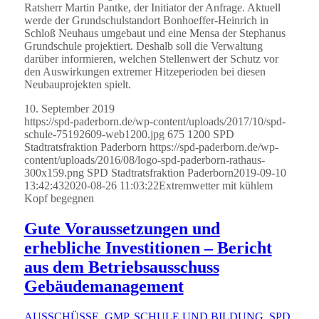
Ratsherr Martin Pantke, der Initiator der Anfrage. Aktuell
werde der Grundschulstandort Bonhoeffer-Heinrich in
Schloß Neuhaus umgebaut und eine Mensa der Stephanus
Grundschule projektiert. Deshalb soll die Verwaltung
darüber informieren, welchen Stellenwert der Schutz vor
den Auswirkungen extremer Hitzeperioden bei diesen
Neubauprojekten spielt.
10. September 2019
https://spd-paderborn.de/wp-content/uploads/2017/10/spd-
schule-75192609-web1200.jpg
675
1200
SPD
Stadtratsfraktion Paderborn
https://spd-paderborn.de/wp-
content/uploads/2016/08/logo-spd-paderborn-rathaus-
300x159.png
SPD Stadtratsfraktion Paderborn
2019-09-10
13:42:43
2020-08-26 11:03:22
Extremwetter mit kühlem
Kopf begegnen
Gute Voraussetzungen und
erhebliche Investitionen – Bericht
aus dem Betriebsausschuss
Gebäudemanagement
AUSSCHÜSSE
,
GMP
,
SCHULE UND BILDUNG
,
SPD