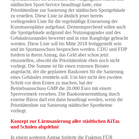
städtischen Sport-Service beauftragt hatte, eine
Prioritätenliste zur Sanierung der städtischen Sportgebäude
zu erstellen. Diese Liste ist ähnlich jener bereits
vorliegenden Liste für die regelmäßige Erneuerung der
Kunstrasenplätze aufgebaut. Dementsprechend sollen auch
die Sportgebäude aufgrund des Nutzungsgrades und des
Gebäudezustandes bewertet und in eine Rangfolge gebracht
werden. Diese Liste soll bis Mitte 2018 fertiggestellt sein
und im Sportausschuss besprochen werden. CDU und FDP
fordern in ihrem Antrag, das Geld aber schon jetzt
einzustellen, obwohl die Prioritätenliste eben noch nicht
vorliegt. Die Summe ist für einen externen Berater
angedacht, der die geplanten Baukosten für die Sanierung
eines Gebäudes ermitteln soll. Um hier nicht den zweiten
Schritt vor dem Ersten zu machen, hat der
Betriebsausschuss GMP die 20.000 Euro mit einem
Sperrvermerk versehen. Die Baukostenermittlung durch
externe Büros darf erst dann beauftragt werden, wenn die
Prioritätenliste zur Sanierung städtischer Sportheime
vorliegt.
Konzept zur Lärmsanierung aller städtischen KiTas
und Schulen abgelehnt
In einem weiteren Antrag forderte die Fraktion FÜR