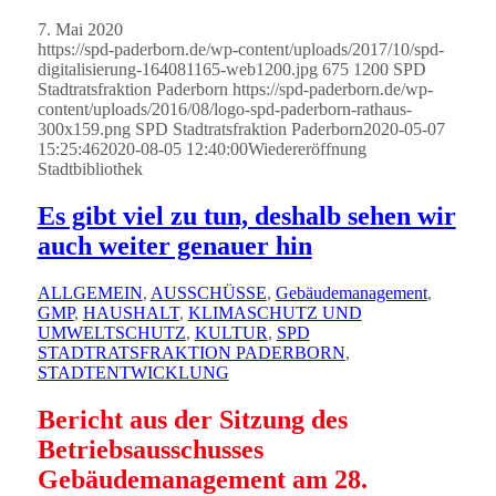
7. Mai 2020
https://spd-paderborn.de/wp-content/uploads/2017/10/spd-
digitalisierung-164081165-web1200.jpg
675
1200
SPD
Stadtratsfraktion Paderborn
https://spd-paderborn.de/wp-
content/uploads/2016/08/logo-spd-paderborn-rathaus-
300x159.png
SPD Stadtratsfraktion Paderborn
2020-05-07
15:25:46
2020-08-05 12:40:00
Wiedereröffnung
Stadtbibliothek
Es gibt viel zu tun, deshalb sehen wir
auch weiter genauer hin
ALLGEMEIN
,
AUSSCHÜSSE
,
Gebäudemanagement
,
GMP
,
HAUSHALT
,
KLIMASCHUTZ UND
UMWELTSCHUTZ
,
KULTUR
,
SPD
STADTRATSFRAKTION PADERBORN
,
STADTENTWICKLUNG
Bericht aus der Sitzung des
Betriebsausschusses
Gebäudemanagement am 28.