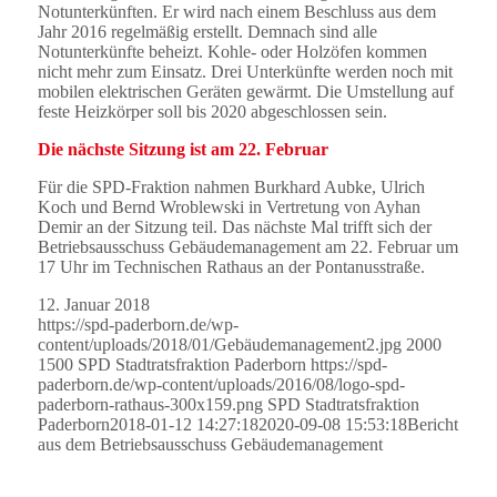
Notunterkünften. Er wird nach einem Beschluss aus dem
Jahr 2016 regelmäßig erstellt. Demnach sind alle
Notunterkünfte beheizt. Kohle- oder Holzöfen kommen
nicht mehr zum Einsatz. Drei Unterkünfte werden noch mit
mobilen elektrischen Geräten gewärmt. Die Umstellung auf
feste Heizkörper soll bis 2020 abgeschlossen sein.
Die nächste Sitzung ist am 22. Februar
Für die SPD-Fraktion nahmen Burkhard Aubke, Ulrich
Koch und Bernd Wroblewski in Vertretung von Ayhan
Demir an der Sitzung teil. Das nächste Mal trifft sich der
Betriebsausschuss Gebäudemanagement am 22. Februar um
17 Uhr im Technischen Rathaus an der Pontanusstraße.
12. Januar 2018
https://spd-paderborn.de/wp-
content/uploads/2018/01/Gebäudemanagement2.jpg
2000
1500
SPD Stadtratsfraktion Paderborn
https://spd-
paderborn.de/wp-content/uploads/2016/08/logo-spd-
paderborn-rathaus-300x159.png
SPD Stadtratsfraktion
Paderborn
2018-01-12 14:27:18
2020-09-08 15:53:18
Bericht
aus dem Betriebsausschuss Gebäudemanagement