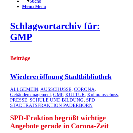
Suche
Menü
Menü
Schlagwortarchiv für:
GMP
Beiträge
Wiedereröffnung Stadtbibliothek
ALLGEMEIN
,
AUSSCHÜSSE
,
CORONA
,
Gebäudemanagement
,
GMP
,
KULTUR
,
Kulturausschuss
,
PRESSE
,
SCHULE UND BILDUNG
,
SPD
STADTRATSFRAKTION PADERBORN
SPD-Fraktion begrüßt wichtige
Angebote gerade in Corona-Zeit