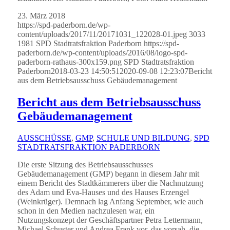
23. März 2018
https://spd-paderborn.de/wp-
content/uploads/2017/11/20171031_122028-01.jpeg
3033
1981
SPD Stadtratsfraktion Paderborn
https://spd-
paderborn.de/wp-content/uploads/2016/08/logo-spd-
paderborn-rathaus-300x159.png
SPD Stadtratsfraktion
Paderborn
2018-03-23 14:50:51
2020-09-08 12:23:07
Bericht
aus dem Betriebsausschuss Gebäudemanagement
Bericht aus dem Betriebsausschuss
Gebäudemanagement
AUSSCHÜSSE
,
GMP
,
SCHULE UND BILDUNG
,
SPD
STADTRATSFRAKTION PADERBORN
Die erste Sitzung des Betriebsausschusses
Gebäudemanagement (GMP) begann in diesem Jahr mit
einem Bericht des Stadtkämmerers über die Nachnutzung
des Adam und Eva-Hauses und des Hauses Erzengel
(Weinkrüger). Demnach lag Anfang September, wie auch
schon in den Medien nachzulesen war, ein
Nutzungskonzept der Geschäftspartner Petra Lettermann,
Michael Schuster und Andrea Frank vor, das vorsah, die