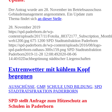
Der Antrag wurde am 28. November im Betriebsausschuss
Gebäudemanagement angenommen. Ein Update zum
Thema findet sich
an dieser Stelle
.
28. November 2019
https://spd-paderborn.de/wp-
content/uploads/2017/11/Fotolia_88372177_Subscription_Mont
web1200.jpg
675
1200
SPD Stadtratsfraktion Paderborn
https://spd-paderborn.de/wp-content/uploads/2016/08/logo-
spd-paderborn-rathaus-300x159.png
SPD Stadtratsfraktion
Paderborn
2019-11-28 12:08:49
2020-08-06
14:40:02
Dachbegrünung städtischer Liegenschaften
Extremwetter mit kühlem Kopf
begegnen
AUSSCHÜSSE
,
GMP
,
SCHULE UND BILDUNG
,
SPD
STADTRATSFRAKTION PADERBORN
SPD stellt Anfrage zum Hitzeschutz an
Schulen in Paderborn