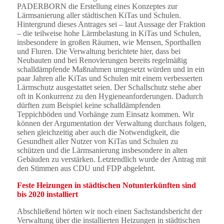
PADERBORN die Erstellung eines Konzeptes zur
Lärmsanierung aller städtischen KiTas und Schulen.
Hintergrund dieses Antrages sei – laut Aussage der Fraktion
– die teilweise hohe Lärmbelastung in KiTas und Schulen,
insbesondere in großen Räumen, wie Mensen, Sporthallen
und Fluren. Die Verwaltung berichtete hier, dass bei
Neubauten und bei Renovierungen bereits regelmäßig
schalldämpfende Maßnahmen umgesetzt würden und in ein
paar Jahren alle KiTas und Schulen mit einem verbesserten
Lärmschutz ausgestattet seien. Der Schallschutz stehe aber
oft in Konkurrenz zu den Hygieneanforderungen. Dadurch
dürften zum Beispiel keine schalldämpfenden
Teppichböden und Vorhänge zum Einsatz kommen. Wir
können der Argumentation der Verwaltung durchaus folgen,
sehen gleichzeitig aber auch die Notwendigkeit, die
Gesundheit aller Nutzer von KiTas und Schulen zu
schützen und die Lärmsanierung insbesondere in alten
Gebäuden zu verstärken. Letztendlich wurde der Antrag mit
den Stimmen aus CDU und FDP abgelehnt.
Feste Heizungen in städtischen Notunterkünften sind
bis 2020 installiert
Abschließend hörten wir noch einen Sachstandsbericht der
Verwaltung über die installierten Heizungen in städtischen