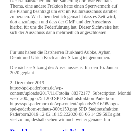
Der Rathauskeller und die Sanierung dort war ebenfalls
Thema, eine andere Fraktion hatte einen Sperrvermerk auf
die Planung beantragt um erst im Kulturausschuss darüber
zu beraten. Wir haben deutlich gemacht dass es Zeit wird,
dort anzufangen und dass der GMP und der Ausschuss
hierbei für uns die Federführung hat. Dieser Sichtweise hat
sich der Ausschuss dann mehrheitlich angeschlossen.
Für uns haben die Ratsherren Burkhard Aubke, Ayhan
Demir und Ulrich Koch an der Sitzung teilgenommen.
Die nächste Sitzung des Ausschusses ist für den 16. Januar
2020 geplant.
2. Dezember 2019
https://spd-paderborn.de/wp-
content/uploads/2017/11/Fotolia_88372177_Subscription_Mont
web1200.jpg
675
1200
SPD Stadtratsfraktion Paderborn
https://spd-paderborn.de/wp-content/uploads/2016/08/logo-
spd-paderborn-rathaus-300x159.png
SPD Stadtratsfraktion
Paderborn
2019-12-02 18:15:22
2020-08-06 14:29:59
Es gibt
viel zu tun, deshalb sehen wir auch weiter genauer hin