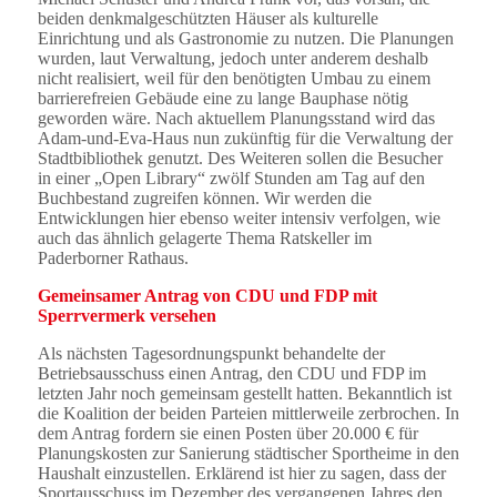
beiden denkmalgeschützten Häuser als kulturelle
Einrichtung und als Gastronomie zu nutzen. Die Planungen
wurden, laut Verwaltung, jedoch unter anderem deshalb
nicht realisiert, weil für den benötigten Umbau zu einem
barrierefreien Gebäude eine zu lange Bauphase nötig
geworden wäre. Nach aktuellem Planungsstand wird das
Adam-und-Eva-Haus nun zukünftig für die Verwaltung der
Stadtbibliothek genutzt. Des Weiteren sollen die Besucher
in einer „Open Library“ zwölf Stunden am Tag auf den
Buchbestand zugreifen können. Wir werden die
Entwicklungen hier ebenso weiter intensiv verfolgen, wie
auch das ähnlich gelagerte Thema Ratskeller im
Paderborner Rathaus.
Gemeinsamer Antrag von CDU und FDP mit
Sperrvermerk versehen
Als nächsten Tagesordnungspunkt behandelte der
Betriebsausschuss einen Antrag, den CDU und FDP im
letzten Jahr noch gemeinsam gestellt hatten. Bekanntlich ist
die Koalition der beiden Parteien mittlerweile zerbrochen. In
dem Antrag fordern sie einen Posten über 20.000 € für
Planungskosten zur Sanierung städtischer Sportheime in den
Haushalt einzustellen. Erklärend ist hier zu sagen, dass der
Sportausschuss im Dezember des vergangenen Jahres den