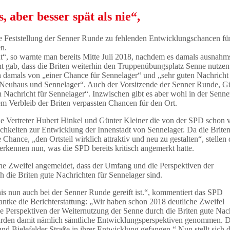
, aber besser spät als nie“,
e Feststellung der Senner Runde zu fehlenden Entwicklungschancen fü
en.
ht“, so warnte man bereits Mitte Juli 2018, nachdem es damals ausnahm
ht gab, dass die Briten weiterhin den Truppenübungsplatz Senne nutzen
 damals von „einer Chance für Sennelager“ und „sehr guten Nachricht 
 Neuhaus und Sennelager“. Auch der Vorsitzende der Senner Runde, G
en Nachricht für Sennelager“. Inzwischen gibt es aber wohl in der Senn
em Verbleib der Briten verpassten Chancen für den Ort.
ie Vertreter Hubert Hinkel und Günter Kleiner die von der SPD schon 
chkeiten zur Entwicklung der Innenstadt von Sennelager. Da die Brite
 Chance, „den Ortsteil wirklich attraktiv und neu zu gestalten“, stellen 
erkennen nun, was die SPD bereits kritisch angemerkt hatte.
he Zweifel angemeldet, dass der Umfang und die Perspektiven der
 die Briten gute Nachrichten für Sennelager sind.
nis nun auch bei der Senner Runde gereift ist.“, kommentiert das SPD
antke die Berichterstattung: „Wir haben schon 2018 deutliche Zweifel
e Perspektiven der Weiternutzung der Senne durch die Briten gute Nac
 wurden damit nämlich sämtliche Entwicklungsperspektiven genommen. D
nd Bielefelder Straße in ihrer Entwicklung gefangen.“ Nun stellt sich 