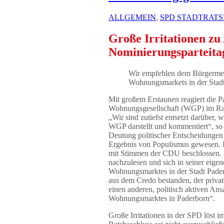
ALLGEMEIN
,
SPD STADTRAT
Große Irritationen zu
Nominierungsparteita
Wir empfehlen dem Bürgermei
Wohnungsmarkets in der Stad
Mit großem Erstaunen reagiert die
Wohnungsgesellschaft (WGP) im Ra
„Wir sind zutiefst entsetzt darüber
WGP darstellt und kommentiert“, so 
Deutung politischer Entscheidungen d
Ergebnis von Populismus gewesen. D
mit Stimmen der CDU beschlossen. W
nachzulesen und sich in seiner ei
Wohnungsmarktes in der Stadt Paderb
aus dem Credo bestanden, der priva
einen anderen, politisch aktiven An
Wohnungsmarktes in Paderborn“.
Große Irritationen in der SPD löst 