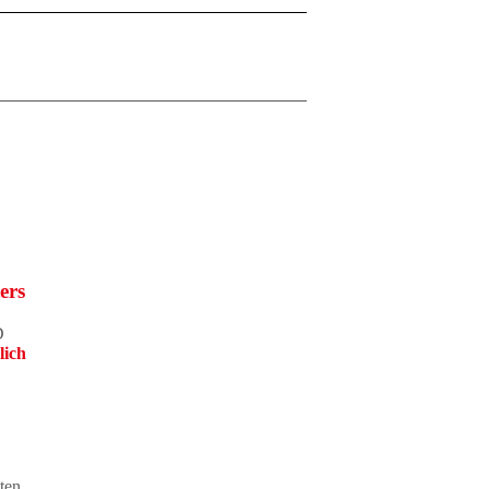
ers
D
lich
ten