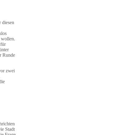
r diesen
slos
 wollen.
für
ünter
er Runde
vor zwei
n
die
hrichten
ie Stadt
die Frage