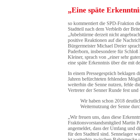
„Eine späte Erkenntnis
so kommentiert die SPD-Fraktion di
Stadtteil nach dem Verbleib der Brit
„Jubelstürme derzeit nicht angebrac
positive Reaktionen auf die Nachric
Bürgermeister Michael Dreier sprach
Paderborn, insbesondere für Schloß
Kleiner, sprach von „einer sehr gut
eine späte Erkenntnis über die mit d
In einem Pressegespräch beklagen d
Jahren befürchteten fehlenden Mögli
weiterhin die Senne nutzen, fehle die
Vertreter der Senner Runde fest und 
Wir haben schon 2018 deutlic
Weiternutzung der Senne durch
„Wir freuen uns, dass diese Erkennt
Fraktionsvorstandsmitglied Martin P
angemeldet, dass der Umfang und di
für den Stadtteil sind. Sennelager
ist weiterhin zwischen Bahnstrecke u