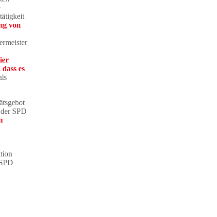
e
ätigkeit
ng von
ermeister
ier
 dass es
als
ätsgebot
t der SPD
en
tion
SPD