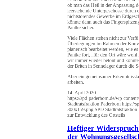
ob man das Heil in der Anpassung d
leerstehende Untergeschosse durch 
nichtstörendes Gewerbe im Erdgesch
könnte dann auch das Fingerspitzenge
Pantke sicher.
Viele Flächen stehen nicht zur Verfü
Überlegungen im Rahmen der Konver
planerisch bearbeitet werden, wie es
Pantke fort, „für den Ort wäre wohl
wir immer wieder betont und konnten
der Briten in Sennelager durch die
Aber ein gemeinsamer Erkenntnissta
arbeiten.
14. April 2020
https://spd-paderborn.de/wp-conte
Stadtratsfraktion Paderborn
https://
300x159.png
SPD Stadtratsfraktion
zur Entwicklung des Ortsteils
Heftiger Widerspruch
der Wohnungsgesellsc