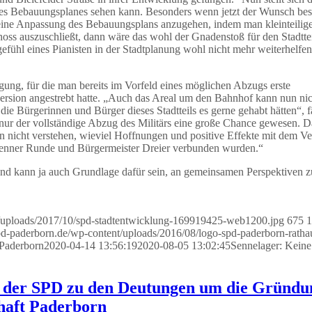
es Bebauungsplanes sehen kann. Besonders wenn jetzt der Wunsch bes
eine Anpassung des Bebauungsplans anzugehen, indem man kleinteilige
oss auszuschließt, dann wäre das wohl der Gnadenstoß für den Stadtte
fühl eines Pianisten in der Stadtplanung wohl nicht mehr weiterhelfen“
gung, für die man bereits im Vorfeld eines möglichen Abzugs erste
sion angestrebt hatte. „Auch das Areal um den Bahnhof kann nun nic
 die Bürgerinnen und Bürger dieses Stadtteils es gerne gehabt hätten“, f
 nur der vollständige Abzug des Militärs eine große Chance gewesen. 
 nicht verstehen, wieviel Hoffnungen und positive Effekte mit dem Ve
 Senner Runde und Bürgermeister Dreier verbunden wurden.“
nd kann ja auch Grundlage dafür sein, an gemeinsamen Perspektiven z
nt/uploads/2017/10/spd-stadtentwicklung-169919425-web1200.jpg
675
1
spd-paderborn.de/wp-content/uploads/2016/08/logo-spd-paderborn-ratha
 Paderborn
2020-04-14 13:56:19
2020-08-05 13:02:45
Sennelager: Kein
 der SPD zu den Deutungen um die Gründu
haft Paderborn