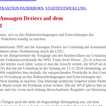
SFRAKTION PADERBORN
,
STADTENTWICKLUNG
 Aussagen Dreiers auf dem
g
ster, sich zu den Rahmenbedingungen und Entwicklungen des
t Paderborn kundig zu machen,
 Paderborner SPD auf die Aussagen Dreiers zur Gründung der kommuna
hmen seiner Nominierung durch die CDU.
, wie der Bürgermeister die Vorgänge um den Ratsbeschluss zur Gründun
der Fraktionsvorsitzende der SPD, Franz-Josef Henze. „Es ist schon ein
er letzten zwei Jahre, wenn er nun die Ansicht vertritt, die WGP sei d
er Rat hat die Gründung in der Sitzung am 15.11.2018 einstimmig, al
ir empfehlen ihm deshalb, die entsprechenden Protokolle in den Gre
genen Verwaltung zu den Rahmenbedingungen und Entwicklungen des
orn kundig zu machen. Das bisherige politische Angebot seiner Partei
te Markt werde die Probleme schon richten. Mit der WGP gibt es hier 
satz und ein, wenn auch bislang überschaubares Regulativ zur Steuerun
im Übrigen auch die mehr als fragwürdige Behauptung aus, mit dem