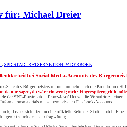
 für: Michael Dreier
t
,
SPD STADTRATSFRAKTION PADERBORN
lenklarheit bei Social Media-Accounts des Bürgermeist
ok-Seite des Bürgermeisters nimmt nunmehr auch die Paderborner SP
n da nur sagen, da wäre ein wenig mehr Fingerspitzengefühl nütz
ende der SPD-Ratsfraktion, Franz-Josef Henze, die Vorwürfe zu einer
 Informationsmaterials mit seinem privaten Facebook-Accounts.
ck, dass es sich hier um eine offizielle Seite der Stadt handelt. Eine
lungen ist zumindest sehr fragwürdig.
ungen enthalten die Social Media-Seiten des Michael Dreier neben priva