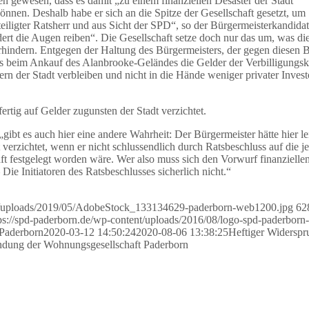
en gewesen, dass es damit „zu einem finanziellen Desaster der Stadt“
önnen. Deshalb habe er sich an die Spitze der Gesellschaft gesetzt, um
eiligter Ratsherr und aus Sicht der SPD“, so der Bürgermeisterkandida
ert die Augen reiben“. Die Gesellschaft setze doch nur das um, was 
erhindern. Entgegen der Haltung des Bürgermeisters, der gegen diesen 
ass beim Ankauf des Alanbrooke-Geländes die Gelder der Verbilligungsk
n der Stadt verbleiben und nicht in die Hände weniger privater Invest
fertig auf Gelder zugunsten der Stadt verzichtet.
gibt es auch hier eine andere Wahrheit: Der Bürgermeister hätte hier lei
 verzichtet, wenn er nicht schlussendlich durch Ratsbeschluss auf die je
 festgelegt worden wäre. Wer also muss sich den Vorwurf finanzielle
ie Initiatoren des Ratsbeschlusses sicherlich nicht.“
nt/uploads/2019/05/AdobeStock_133134629-paderborn-web1200.jpg
62
ps://spd-paderborn.de/wp-content/uploads/2016/08/logo-spd-paderborn-
 Paderborn
2020-03-12 14:50:24
2020-08-06 13:38:25
Heftiger Widerspr
dung der Wohnungsgesellschaft Paderborn