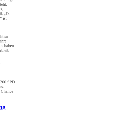
teht,
s,
il. „Da
 ist
ht so
ährt
Das haben
rbleib
u
200
SPD
us-
e Chance
ng