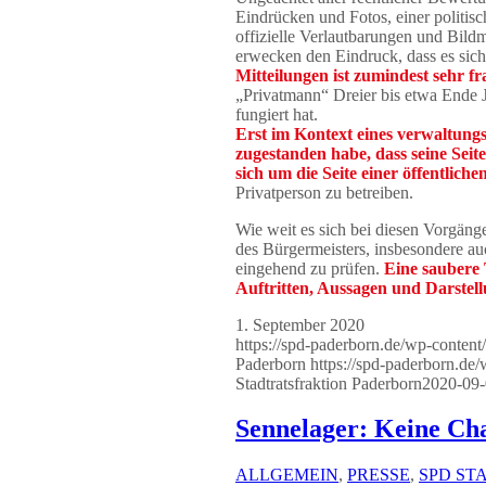
Eindrücken und Fotos, einer politis
offizielle Verlautbarungen und Bildm
erwecken den Eindruck, dass es sich 
Mitteilungen ist zumindest sehr f
„Privatmann“ Dreier bis etwa Ende J
fungiert hat.
Erst im Kontext eines verwaltungs
zugestanden habe, dass seine Seit
sich um die Seite einer öffentlich
Privatperson zu betreiben.
Wie weit es sich bei diesen Vorgäng
des Bürgermeisters, insbesondere au
eingehend zu prüfen.
Eine saubere 
Auftritten, Aussagen und Darstellu
1. September 2020
https://spd-paderborn.de/wp-conte
Paderborn
https://spd-paderborn.de
Stadtratsfraktion Paderborn
2020-09-
Sennelager: Keine Cha
ALLGEMEIN
,
PRESSE
,
SPD ST