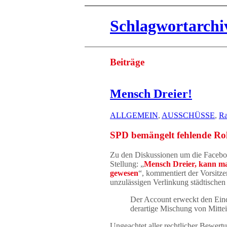
Schlagwortarchiv
Beiträge
Mensch Dreier!
ALLGEMEIN
,
AUSSCHÜSSE
,
Ra
SPD bemängelt fehlende Rol
Zu den Diskussionen um die Facebo
Stellung: „
Mensch Dreier, kann ma
gewesen
“, kommentiert der Vorsitz
unzulässigen Verlinkung städtischen
Der Account erweckt den Eindru
derartige Mischung von Mittei
Ungeachtet aller rechtlicher Bewert