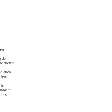
len
g der
e dreiste
as
so auch
mien
 hat nur
nunmehr
g des