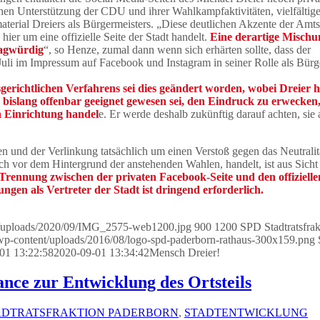
chen Unterstützung der CDU und ihrer Wahlkampfaktivitäten, vielfältig
aterial Dreiers als Bürgermeisters. „Diese deutlichen Akzente der Amtst
hier um eine offizielle Seite der Stadt handelt.
Eine derartige Mischu
ragwürdig
“, so Henze, zumal dann wenn sich erhärten sollte, dass der
uli im Impressum auf Facebook und Instagram in seiner Rolle als Bürg
gerichtlichen Verfahrens sei dies geändert worden, wobei Dreier h
e bislang offenbar geeignet gewesen sei, den Eindruck zu erwecken,
en Einrichtung handel
e. Er werde deshalb zukünftig darauf achten, sie 
en und der Verlinkung tatsächlich um einen Verstoß gegen das Neutralit
ch vor dem Hintergrund der anstehenden Wahlen, handelt, ist aus Sich
Trennung zwischen der privaten Facebook-Seite und den offiziell
ngen als Vertreter der Stadt ist dringend erforderlich.
nt/uploads/2020/09/IMG_2575-web1200.jpg
900
1200
SPD Stadtratsfrak
/wp-content/uploads/2016/08/logo-spd-paderborn-rathaus-300x159.png
01 13:22:58
2020-09-01 13:34:42
Mensch Dreier!
nce zur Entwicklung des Ortsteils
ADTRATSFRAKTION PADERBORN
,
STADTENTWICKLUNG