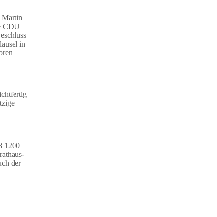
t Martin
die CDU
Beschluss
lausel in
oren
chtfertig
tzige
n
8
1200
rathaus-
uch der