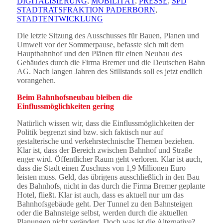
DIGITALISIERUNG
,
MOBILITÄT
,
PRESSE
,
SPD
STADTRATSFRAKTION PADERBORN
,
STADTENTWICKLUNG
Die letzte Sitzung des Ausschusses für Bauen, Planen und
Umwelt vor der Sommerpause, befasste sich mit dem
Hauptbahnhof und den Plänen für einen Neubau des
Gebäudes durch die Firma Bremer und die Deutschen Bahn
AG. Nach langen Jahren des Stillstands soll es jetzt endlich
vorangehen.
Beim Bahnhofsneubau bleiben die
Einflussmöglichkeiten gering
Natürlich wissen wir, dass die Einflussmöglichkeiten der
Politik begrenzt sind bzw. sich faktisch nur auf
gestalterische und verkehrstechnische Themen beziehen.
Klar ist, dass der Bereich zwischen Bahnhof und Straße
enger wird. Öffentlicher Raum geht verloren. Klar ist auch,
dass die Stadt einen Zuschuss von 1,9 Millionen Euro
leisten muss. Geld, das übrigens ausschließlich in den Bau
des Bahnhofs, nicht in das durch die Firma Bremer geplante
Hotel, fließt. Klar ist auch, dass es aktuell nur um das
Bahnhofsgebäude geht. Der Tunnel zu den Bahnsteigen
oder die Bahnsteige selbst, werden durch die aktuellen
Planungen nicht verändert. Doch was ist die Alternative?