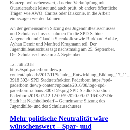
Konzept wünschenswert, das eine Verknüpfung mit
Quartiersarbeit leistet und auch prüft, ob andere öffentliche
Träger, wie AWO, Caritas oder Diakonie, in die Arbeit
einbezogen werden können.
An der gemeinsamen Sitzung des Jugendhilfeausschusses
und Schulausschusses nahmen für die SPD Sabine
Angenendt und Claudia Steenkolk sowie Burkhard Aubke,
Ayhan Demir und Manfred Krugmann teil. Der
Jugendhilfeausschuss tagt nächstmalig am 25. September.
Der Schulausschuss am 22. September.
12. Juli 2018
https://spd-paderborn.de/wp-
content/uploads/2017/11/Schule__Entwicklung_Bildung_17_1
3918
3024
SPD Stadtratsfraktion Paderborn
https://spd-
paderborn.de/wp-content/uploads/2016/08/logo-spd-
paderborn-rathaus-300x159.png
SPD Stadtratsfraktion
Paderborn
2018-07-12 12:09:59
2020-09-07 16:03:23
Die
Stadt hat Nachholbedarf – Gemeinsame Sitzung des
Jugendhilfe- und des Schulausschusses
Mehr politische Neutralität wäre
wünschenswert – Spar- und