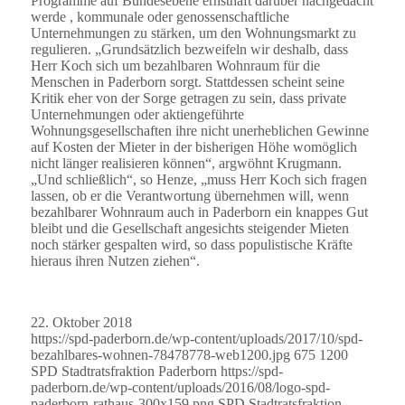
Programme auf Bundesebene ernsthaft darüber nachgedacht
werde , kommunale oder genossenschaftliche
Unternehmungen zu stärken, um den Wohnungsmarkt zu
regulieren. „Grundsätzlich bezweifeln wir deshalb, dass
Herr Koch sich um bezahlbaren Wohnraum für die
Menschen in Paderborn sorgt. Stattdessen scheint seine
Kritik eher von der Sorge getragen zu sein, dass private
Unternehmungen oder aktiengeführte
Wohnungsgesellschaften ihre nicht unerheblichen Gewinne
auf Kosten der Mieter in der bisherigen Höhe womöglich
nicht länger realisieren können“, argwöhnt Krugmann.
„Und schließlich“, so Henze, „muss Herr Koch sich fragen
lassen, ob er die Verantwortung übernehmen will, wenn
bezahlbarer Wohnraum auch in Paderborn ein knappes Gut
bleibt und die Gesellschaft angesichts steigender Mieten
noch stärker gespalten wird, so dass populistische Kräfte
hieraus ihren Nutzen ziehen“.
22. Oktober 2018
https://spd-paderborn.de/wp-content/uploads/2017/10/spd-
bezahlbares-wohnen-78478778-web1200.jpg
675
1200
SPD Stadtratsfraktion Paderborn
https://spd-
paderborn.de/wp-content/uploads/2016/08/logo-spd-
paderborn-rathaus-300x159.png
SPD Stadtratsfraktion