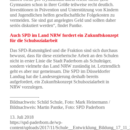
Gymnasien schon in ihrer Größe teilweise recht deutlich.
Investitionen in Prävention und Unterstützung von Kindern
und Jugendlichen helfen gesellschaftliche Folgekosten zu
vermeiden. Sie sind gut angelegtes Geld und sollten daher
seriös diskutiert werden“, findet Pantke.
Auch SPD im Land NRW fordert ein Zukunftskonzept
für die Schulsozialarbeit
Das SPD-Ratsmitglied und die Fraktion sind sich durchaus
bewusst, dass für diese erzieherische Arbeit an den Schulen
nicht in erster Linie die Stadt Paderborn als Schulträger,
sondern vielmehr das Land NRW zuständig ist. Letztendlich
geht es aber nur gemeinsam. Die SPD im Düsseldorfer
Landtag hat die Landesregierung deshalb bereits
aufgefordert, ein Zukunftskonzept Schulsozialarbeit in
NRW vorzulegen.
——————-
Bildnachweis: Schild Schule, Foto: Mark Heinemann /
Bildnachweis: Martin Pantke, Foto: SPD Paderborn
13. Juli 2018
https://spd-paderborn.de/wp-
content/uploads/2017/11/Schule__Entwicklung_Bildung_17_1