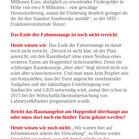
Millionen Euro, abzüglich zu erwartender Fördergelder in
Höhe von etwa 9 Millionen – eine gewaltige
Herausforderung, zumal die Förderung deutlich geringer als
die für den Standort Alanbrooke ausfällt“, so der SPD –
Fraktionsvorsitzende Henze.
Das Ende der Fahnenstange ist noch nicht erreicht
Heute wissen wir
: Das Ende der Fahnenstange ist damit
noch nicht erreicht. „Derzeit ist nicht klar, ob der Platz
ausreicht, um den Raumbedarf ohne einen Neubau eines
weiteren Turms am Hoppenhof sicherzustellen. Denn ein
schlüssiges Raumkonzept „über alles“ liegt derzeit nicht vor,
wäre aber wünschenswert. Und man muss kein Prophet sein
um festzustellen, dass der Turm angesichts zunehmender
Aufgaben und der zukünftigen Unterbringung von
Stadtarchiv und GKD notwendig wird, zumal dies schon in
2015 bei der Wirtschaftlichkeitsuntersuchung von
Lahmeyer&Partner prognostiziert wurde.
Reicht das Raumangebot am Hoppenhof überhaupt aus
oder muss dort noch ein fünfter Turm gebaut werden?
Heute wissen wir noch nicht:
„Wir warten hier auf
Informationen seitens der Verwaltung“, so Henze weiter.
Ungeklärt sei zudem, was mit dem Gelände an der