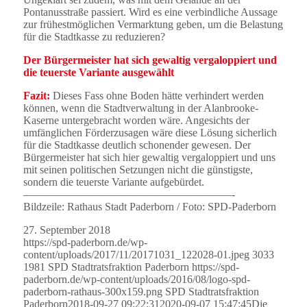
Pontanusstraße passiert. Wird es eine verbindliche Aussage
zur frühestmöglichen Vermarktung geben, um die Belastung
für die Stadtkasse zu reduzieren?
Der Bürgermeister hat sich gewaltig vergaloppiert und
die teuerste Variante ausgewählt
Fazit:
Dieses Fass ohne Boden hätte verhindert werden
können, wenn die Stadtverwaltung in der Alanbrooke-
Kaserne untergebracht worden wäre. Angesichts der
umfänglichen Förderzusagen wäre diese Lösung sicherlich
für die Stadtkasse deutlich schonender gewesen. Der
Bürgermeister hat sich hier gewaltig vergaloppiert und uns
mit seinen politischen Setzungen nicht die günstigste,
sondern die teuerste Variante aufgebürdet.
———————————————————-
Bildzeile: Rathaus Stadt Paderborn / Foto: SPD-Paderborn
27. September 2018
https://spd-paderborn.de/wp-
content/uploads/2017/11/20171031_122028-01.jpeg
3033
1981
SPD Stadtratsfraktion Paderborn
https://spd-
paderborn.de/wp-content/uploads/2016/08/logo-spd-
paderborn-rathaus-300x159.png
SPD Stadtratsfraktion
Paderborn
2018-09-27 09:22:31
2020-09-07 15:47:45
Die