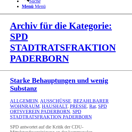
Suche
Menü
Menü
Archiv für die Kategorie:
SPD
STADTRATSFRAKTION
PADERBORN
Starke Behauptungen und wenig
Substanz
ALLGEMEIN
,
AUSSCHÜSSE
,
BEZAHLBARER
WOHNRAUM
,
HAUSHALT
,
PRESSE
,
Rat
,
SPD
ORTSVEREIN PADERBORN
,
SPD
STADTRATSFRAKTION PADERBORN
SPD antwortet auf die Kritik der CDU-