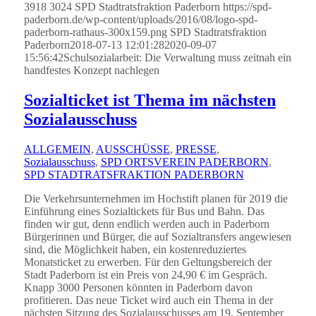
3918
3024
SPD Stadtratsfraktion Paderborn
https://spd-
paderborn.de/wp-content/uploads/2016/08/logo-spd-
paderborn-rathaus-300x159.png
SPD Stadtratsfraktion
Paderborn
2018-07-13 12:01:28
2020-09-07
15:56:42
Schulsozialarbeit: Die Verwaltung muss zeitnah ein
handfestes Konzept nachlegen
Sozialticket ist Thema im nächsten
Sozialausschuss
ALLGEMEIN
,
AUSSCHÜSSE
,
PRESSE
,
Sozialausschuss
,
SPD ORTSVEREIN PADERBORN
,
SPD STADTRATSFRAKTION PADERBORN
Die Verkehrsunternehmen im Hochstift planen für 2019 die
Einführung eines Sozialtickets für Bus und Bahn. Das
finden wir gut, denn endlich werden auch in Paderborn
Bürgerinnen und Bürger, die auf Sozialtransfers angewiesen
sind, die Möglichkeit haben, ein kostenreduziertes
Monatsticket zu erwerben. Für den Geltungsbereich der
Stadt Paderborn ist ein Preis von 24,90 € im Gespräch.
Knapp 3000 Personen könnten in Paderborn davon
profitieren. Das neue Ticket wird auch ein Thema in der
nächsten Sitzung des Sozialausschusses am 19. September