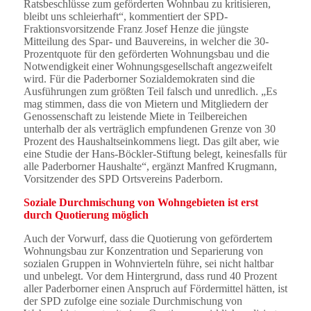
Ratsbeschlüsse zum geförderten Wohnbau zu kritisieren,
bleibt uns schleierhaft“, kommentiert der SPD-
Fraktionsvorsitzende Franz Josef Henze die jüngste
Mitteilung des Spar- und Bauvereins, in welcher die 30-
Prozentquote für den geförderten Wohnungsbau und die
Notwendigkeit einer Wohnungsgesellschaft angezweifelt
wird. Für die Paderborner Sozialdemokraten sind die
Ausführungen zum größten Teil falsch und unredlich. „Es
mag stimmen, dass die von Mietern und Mitgliedern der
Genossenschaft zu leistende Miete in Teilbereichen
unterhalb der als verträglich empfundenen Grenze von 30
Prozent des Haushaltseinkommens liegt. Das gilt aber, wie
eine Studie der Hans-Böckler-Stiftung belegt, keinesfalls für
alle Paderborner Haushalte“, ergänzt Manfred Krugmann,
Vorsitzender des SPD Ortsvereins Paderborn.
Soziale Durchmischung von Wohngebieten ist erst
durch Quotierung möglich
Auch der Vorwurf, dass die Quotierung von gefördertem
Wohnungsbau zur Konzentration und Separierung von
sozialen Gruppen in Wohnvierteln führe, sei nicht haltbar
und unbelegt. Vor dem Hintergrund, dass rund 40 Prozent
aller Paderborner einen Anspruch auf Fördermittel hätten, ist
der SPD zufolge eine soziale Durchmischung von