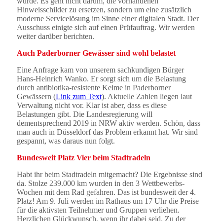
wurde. Es geht nicht darum, die vorhandenen
Hinweisschilder zu ersetzen, sondern um eine zusätzlich
moderne Servicelösung im Sinne einer digitalen Stadt. Der
Ausschuss einigte sich auf einen Prüfauftrag. Wir werden
weiter darüber berichten.
Auch Paderborner Gewässer sind wohl belastet
Eine Anfrage kam von unserem sachkundigen Bürger
Hans-Heinrich Wanko. Er sorgt sich um die Belastung
durch antibiotika-resistente Keime in Paderborner
Gewässern (
Link zum Text
). Aktuelle Zahlen liegen laut
Verwaltung nicht vor. Klar ist aber, dass es diese
Belastungen gibt. Die Landesregierung will
dementsprechend 2019 in NRW aktiv werden. Schön, dass
man auch in Düsseldorf das Problem erkannt hat. Wir sind
gespannt, was daraus nun folgt.
Bundesweit Platz Vier beim Stadtradeln
Habt ihr beim Stadtradeln mitgemacht? Die Ergebnisse sind
da. Stolze 239.000 km wurden in den 3 Wettbewerbs-
Wochen mit dem Rad gefahren. Das ist bundesweit der 4.
Platz! Am 9. Juli werden im Rathaus um 17 Uhr die Preise
für die aktivsten Teilnehmer und Gruppen verliehen.
Herzlichen Glückwunsch, wenn ihr dabei seid. Zu der