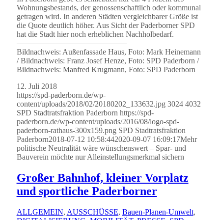
Wohnungsbestands, der genossenschaftlich oder kommunal
getragen wird. In anderen Städten vergleichbarer Größe ist
die Quote deutlich höher. Aus Sicht der Paderborner SPD
hat die Stadt hier noch erheblichen Nachholbedarf.
——————————————
Bildnachweis: Außenfassade Haus, Foto: Mark Heinemann
/ Bildnachweis: Franz Josef Henze, Foto: SPD Paderborn /
Bildnachweis: Manfred Krugmann, Foto: SPD Paderborn
12. Juli 2018
https://spd-paderborn.de/wp-
content/uploads/2018/02/20180202_133632.jpg
3024
4032
SPD Stadtratsfraktion Paderborn
https://spd-
paderborn.de/wp-content/uploads/2016/08/logo-spd-
paderborn-rathaus-300x159.png
SPD Stadtratsfraktion
Paderborn
2018-07-12 10:58:44
2020-09-07 16:09:17
Mehr
politische Neutralität wäre wünschenswert – Spar- und
Bauverein möchte nur Alleinstellungsmerkmal sichern
Großer Bahnhof, kleiner Vorplatz
und sportliche Paderborner
ALLGEMEIN
,
AUSSCHÜSSE
,
Bauen-Planen-Umwelt
,