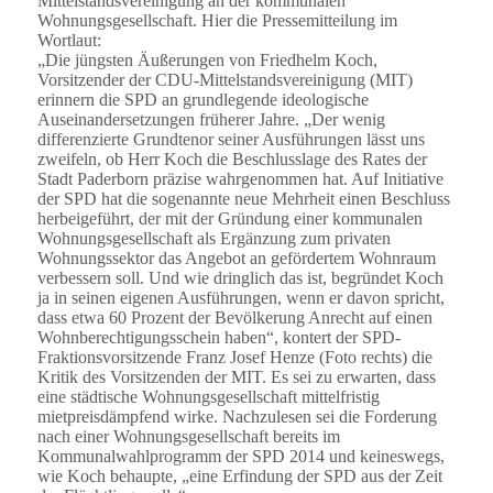
Mittelstandsvereinigung an der kommunalen
Wohnungsgesellschaft. Hier die Pressemitteilung im
Wortlaut:
„Die jüngsten Äußerungen von Friedhelm Koch,
Vorsitzender der CDU-Mittelstandsvereinigung (MIT)
erinnern die SPD an grundlegende ideologische
Auseinandersetzungen früherer Jahre. „Der wenig
differenzierte Grundtenor seiner Ausführungen lässt uns
zweifeln, ob Herr Koch die Beschlusslage des Rates der
Stadt Paderborn präzise wahrgenommen hat. Auf Initiative
der SPD hat die sogenannte neue Mehrheit einen Beschluss
herbeigeführt, der mit der Gründung einer kommunalen
Wohnungsgesellschaft als Ergänzung zum privaten
Wohnungssektor das Angebot an gefördertem Wohnraum
verbessern soll. Und wie dringlich das ist, begründet Koch
ja in seinen eigenen Ausführungen, wenn er davon spricht,
dass etwa 60 Prozent der Bevölkerung Anrecht auf einen
Wohnberechtigungsschein haben“, kontert der SPD-
Fraktionsvorsitzende Franz Josef Henze (Foto rechts) die
Kritik des Vorsitzenden der MIT. Es sei zu erwarten, dass
eine städtische Wohnungsgesellschaft mittelfristig
mietpreisdämpfend wirke. Nachzulesen sei die Forderung
nach einer Wohnungsgesellschaft bereits im
Kommunalwahlprogramm der SPD 2014 und keineswegs,
wie Koch behaupte, „eine Erfindung der SPD aus der Zeit