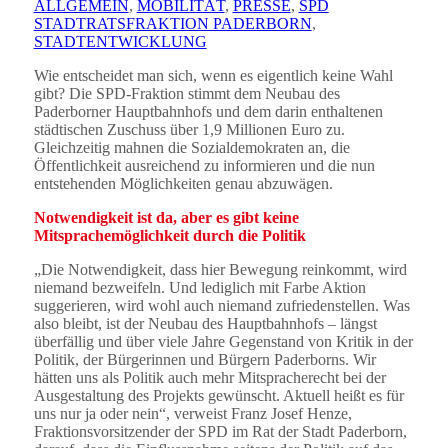
ALLGEMEIN
,
MOBILITÄT
,
PRESSE
,
SPD
STADTRATSFRAKTION PADERBORN
,
STADTENTWICKLUNG
Wie entscheidet man sich, wenn es eigentlich keine Wahl
gibt? Die SPD-Fraktion stimmt dem Neubau des
Paderborner Hauptbahnhofs und dem darin enthaltenen
städtischen Zuschuss über 1,9 Millionen Euro zu.
Gleichzeitig mahnen die Sozialdemokraten an, die
Öffentlichkeit ausreichend zu informieren und die nun
entstehenden Möglichkeiten genau abzuwägen.
Notwendigkeit ist da, aber es gibt keine
Mitsprachemöglichkeit durch die Politik
„Die Notwendigkeit, dass hier Bewegung reinkommt, wird
niemand bezweifeln. Und lediglich mit Farbe Aktion
suggerieren, wird wohl auch niemand zufriedenstellen. Was
also bleibt, ist der Neubau des Hauptbahnhofs – längst
überfällig und über viele Jahre Gegenstand von Kritik in der
Politik, der Bürgerinnen und Bürgern Paderborns. Wir
hätten uns als Politik auch mehr Mitspracherecht bei der
Ausgestaltung des Projekts gewünscht. Aktuell heißt es für
uns nur ja oder nein“, verweist Franz Josef Henze,
Fraktionsvorsitzender der SPD im Rat der Stadt Paderborn,