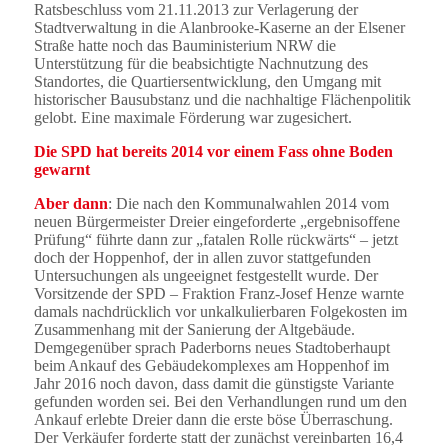
Ratsbeschluss vom 21.11.2013 zur Verlagerung der
Stadtverwaltung in die Alanbrooke-Kaserne an der Elsener
Straße hatte noch das Bauministerium NRW die
Unterstützung für die beabsichtigte Nachnutzung des
Standortes, die Quartiersentwicklung, den Umgang mit
historischer Bausubstanz und die nachhaltige Flächenpolitik
gelobt. Eine maximale Förderung war zugesichert.
Die SPD hat bereits 2014 vor einem Fass ohne Boden
gewarnt
Aber dann
: Die nach den Kommunalwahlen 2014 vom
neuen Bürgermeister Dreier eingeforderte „ergebnisoffene
Prüfung“ führte dann zur „fatalen Rolle rückwärts“ – jetzt
doch der Hoppenhof, der in allen zuvor stattgefunden
Untersuchungen als ungeeignet festgestellt wurde. Der
Vorsitzende der SPD – Fraktion Franz-Josef Henze warnte
damals nachdrücklich vor unkalkulierbaren Folgekosten im
Zusammenhang mit der Sanierung der Altgebäude.
Demgegenüber sprach Paderborns neues Stadtoberhaupt
beim Ankauf des Gebäudekomplexes am Hoppenhof im
Jahr 2016 noch davon, dass damit die günstigste Variante
gefunden worden sei. Bei den Verhandlungen rund um den
Ankauf erlebte Dreier dann die erste böse Überraschung.
Der Verkäufer forderte statt der zunächst vereinbarten 16,4