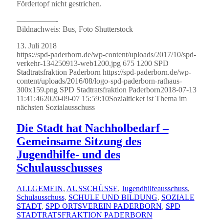
Fördertopf nicht gestrichen.
—————-
Bildnachweis: Bus, Foto Shutterstock
13. Juli 2018
https://spd-paderborn.de/wp-content/uploads/2017/10/spd-
verkehr-134250913-web1200.jpg
675
1200
SPD
Stadtratsfraktion Paderborn
https://spd-paderborn.de/wp-
content/uploads/2016/08/logo-spd-paderborn-rathaus-
300x159.png
SPD Stadtratsfraktion Paderborn
2018-07-13
11:41:46
2020-09-07 15:59:10
Sozialticket ist Thema im
nächsten Sozialausschuss
Die Stadt hat Nachholbedarf –
Gemeinsame Sitzung des
Jugendhilfe- und des
Schulausschusses
ALLGEMEIN
,
AUSSCHÜSSE
,
Jugendhilfeausschuss
,
Schulausschuss
,
SCHULE UND BILDUNG
,
SOZIALE
STADT
,
SPD ORTSVEREIN PADERBORN
,
SPD
STADTRATSFRAKTION PADERBORN