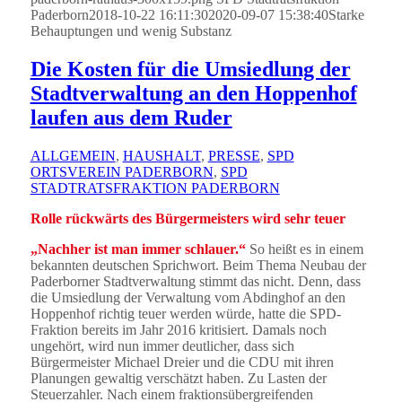
Paderborn
2018-10-22 16:11:30
2020-09-07 15:38:40
Starke
Behauptungen und wenig Substanz
Die Kosten für die Umsiedlung der
Stadtverwaltung an den Hoppenhof
laufen aus dem Ruder
ALLGEMEIN
,
HAUSHALT
,
PRESSE
,
SPD
ORTSVEREIN PADERBORN
,
SPD
STADTRATSFRAKTION PADERBORN
Rolle rückwärts des Bürgermeisters wird sehr teuer
„Nachher ist man immer schlauer.“
So heißt es in einem
bekannten deutschen Sprichwort. Beim Thema Neubau der
Paderborner Stadtverwaltung stimmt das nicht. Denn, dass
die Umsiedlung der Verwaltung vom Abdinghof an den
Hoppenhof richtig teuer werden würde, hatte die SPD-
Fraktion bereits im Jahr 2016 kritisiert. Damals noch
ungehört, wird nun immer deutlicher, dass sich
Bürgermeister Michael Dreier und die CDU mit ihren
Planungen gewaltig verschätzt haben. Zu Lasten der
Steuerzahler. Nach einem fraktionsübergreifenden