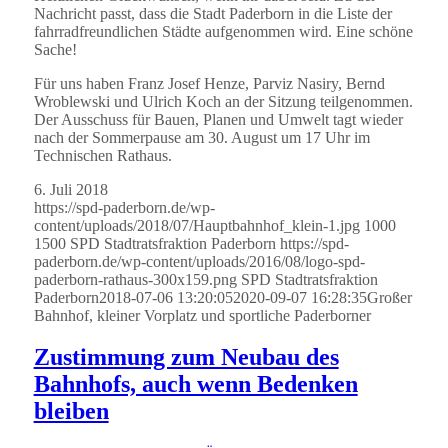
Nachricht passt, dass die Stadt Paderborn in die Liste der
fahrradfreundlichen Städte aufgenommen wird. Eine schöne
Sache!
Für uns haben Franz Josef Henze, Parviz Nasiry, Bernd
Wroblewski und Ulrich Koch an der Sitzung teilgenommen.
Der Ausschuss für Bauen, Planen und Umwelt tagt wieder
nach der Sommerpause am 30. August um 17 Uhr im
Technischen Rathaus.
6. Juli 2018
https://spd-paderborn.de/wp-
content/uploads/2018/07/Hauptbahnhof_klein-1.jpg
1000
1500
SPD Stadtratsfraktion Paderborn
https://spd-
paderborn.de/wp-content/uploads/2016/08/logo-spd-
paderborn-rathaus-300x159.png
SPD Stadtratsfraktion
Paderborn
2018-07-06 13:20:05
2020-09-07 16:28:35
Großer
Bahnhof, kleiner Vorplatz und sportliche Paderborner
Zustimmung zum Neubau des
Bahnhofs, auch wenn Bedenken
bleiben