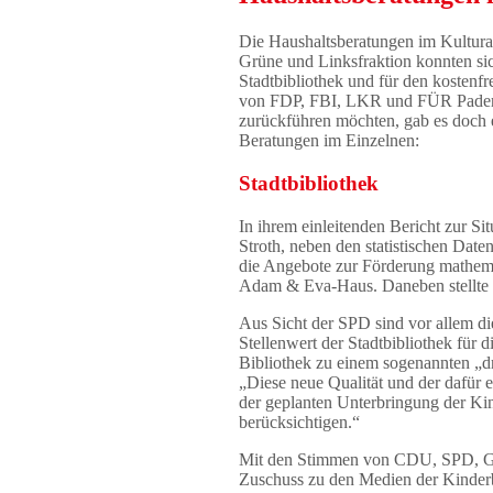
Die Haushaltsberatungen im Kulturau
Grüne und Linksfraktion konnten si
Stadtbibliothek und für den kostenf
von FDP, FBI, LKR und FÜR Paderbor
zurückführen möchten, gab es doch e
Beratungen im Einzelnen:
Stadtbibliothek
In ihrem einleitenden Bericht zur Si
Stroth, neben den statistischen Date
die Angebote zur Förderung mathemat
Adam & Eva-Haus. Daneben stellte 
Aus Sicht der SPD sind vor allem die
Stellenwert der Stadtbibliothek für 
Bibliothek zu einem sogenannten „dr
„Diese neue Qualität und der dafür e
der geplanten Unterbringung der Ki
berücksichtigen.“
Mit den Stimmen von CDU, SPD, Grü
Zuschuss zu den Medien der Kinderb