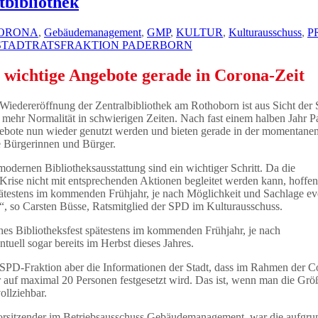
tbibliothek
ORONA
,
Gebäudemanagement
,
GMP
,
KULTUR
,
Kulturausschuss
,
P
STADTRATSFRAKTION PADERBORN
wichtige Angebote gerade in Corona-Zeit
e Wiedereröffnung der Zentralbibliothek am Rothoborn ist aus Sicht der
s mehr Normalität in schwierigen Zeiten. Nach fast einem halben Jahr P
bote nun wieder genutzt werden und bieten gerade in der momentane
e Bürgerinnen und Bürger.
odernen Bibliotheksausstattung sind ein wichtiger Schritt. Da die
rise nicht mit entsprechenden Aktionen begleitet werden kann, hoffen
spätestens im kommenden Frühjahr, je nach Möglichkeit und Sachlage ev
es“, so Carsten Büsse, Ratsmitglied der SPD im Kulturausschuss.
ches Bibliotheksfest spätestens im kommenden Frühjahr, je nach
uell sogar bereits im Herbst dieses Jahres.
er SPD-Fraktion aber die Informationen der Stadt, dass im Rahmen der C
 auf maximal 20 Personen festgesetzt wird. Das ist, wenn man die Grö
ollziehbar.
 Vorsitzender im Betriebsausschuss Gebäudemanagement, war die aufgr