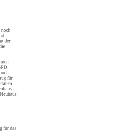
i noch
und
ng der
die
ungen
 SPD
 auch
rag für
tfallen
Neuhaus
ß Neuhaus
g für das