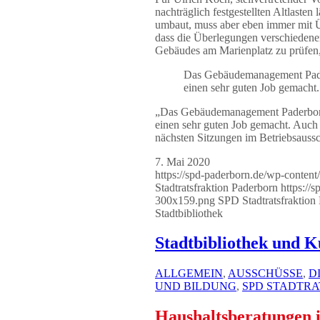
nachträglich festgestellten Altlaste
umbaut, muss aber eben immer mit 
dass die Überlegungen verschiedene
Gebäudes am Marienplatz zu prüfen, 
Das Gebäudemanagement Pader
einen sehr guten Job gemacht.
„Das Gebäudemanagement Paderborn h
einen sehr guten Job gemacht. Auch 
nächsten Sitzungen im Betriebsauss
7. Mai 2020
https://spd-paderborn.de/wp-conten
Stadtratsfraktion Paderborn
https://
300x159.png
SPD Stadtratsfraktion
Stadtbibliothek
Stadtbibliothek und K
ALLGEMEIN
,
AUSSCHÜSSE
,
D
UND BILDUNG
,
SPD STADTR
Haushaltsberatungen i