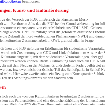
eilbibliotheken
beschlossen.
tungen, Kunst- und Kulturförderung
de der Versuch der FDP, im Bereich der klassischen Musik
adt zum Beethoven-Jahr, das die FDP bei der Grundsatzberatung im Jul
anzressourcen einzusparen, von einer Mehrheit aus CDU, SPD, Grünen 
urückgewiesen. Der SPD zufolge stellt die geforderte drastische Erhöhu
rte die Zukunft der nordwestdeutschen Philharmonie (NWD) und damit 
len kulturellen Zusammenarbeit in OWL grundsätzlich in Frage.
 Grünen und FDP geforderten Erhöhungen für studentische Veranstalt
de wurde mit Zustimmung von CDU und Linksfraktion dem Ansatz der
Kulturamt eingestellt, mit dem studentische Veranstaltungen, aber ggf.
 unterstützt werden können. Breite Zustimmung fand auch ein CDU-Ant
nd, die mit dem Neubau der Michael-Grundschule im Paderquellgebiet en
t werden, inwieweit nicht der östliche Teil des Schloßparks in Schloß 
Wand wäre. Hier wäre zweifelsohne ein Bezug zum Kunstquartier Schlo
 Teil des Stärkungskonzepts für den Stadtteil sein.
iven
tlich auch die von den Kulturinitiativen beantragten Zuschüsse für die
stlern aus Partnerstädten und eine deutliche Erhöhung der Unterstützun
t aus Sicht der SPD die Darstellung zeitgenössischer Kunst ein wenig