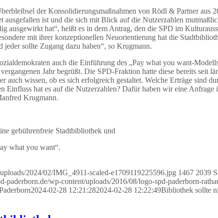
Überbleibsel der Konsolidierungsmaßnahmen von Rödl & Partner aus 2
et ausgefallen ist und die sich mit Blick auf die Nutzerzahlen mutmaßli
ilig ausgewirkt hat“, heißt es in dem Antrag, den die SPD im Kulturaus
ondere mit ihrer konzeptionellen Neuorientierung hat die Stadtbibliot
und jeder sollte Zugang dazu haben“, so Krugmann.
ozialdemokraten auch die Einführung des „Pay what you want-Modells
vergangenen Jahr begrüßt. Die SPD-Fraktion hatte diese bereits seit lä
r auch wissen, ob es sich erfolgreich gestaltet. Welche Erträge sind du
 Einfluss hat es auf die Nutzerzahlen? Dafür haben wir eine Anfrage 
t Manfred Krugmann.
ine gebührenfreie Stadtbibliothek und
Pay what you want“.
nt/uploads/2024/02/IMG_4911-scaled-e1709119225596.jpg
1467
2039
S
spd-paderborn.de/wp-content/uploads/2016/08/logo-spd-paderborn-ratha
 Paderborn
2024-02-28 12:21:28
2024-02-28 12:22:49
Bibliothek sollte n