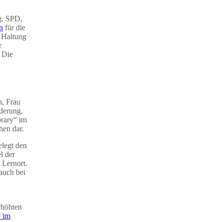
g. SPD,
n
für die
e Haltung
r
. Die
n, Frau
rderung,
brary“ im
en dar.
elegt den
l der
 Lernort.
auch bei
rhöhten
e im