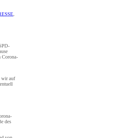
RESSE
,
 SPD-
ause
n Corona-
 wir auf
entuell
orona-
ße des
und von