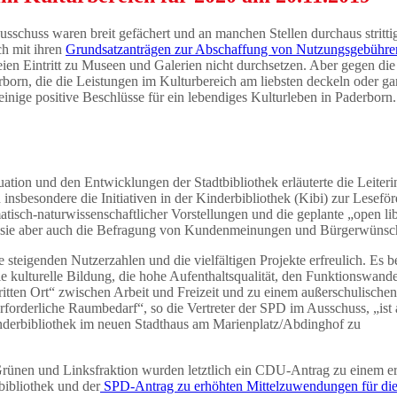
sschuss waren breit gefächert und an manchen Stellen durchaus stritti
ch mit ihren
Grundsatzanträgen zur Abschaffung von Nutzungsgebühre
reien Eintritt zu Museen und Galerien nicht durchsetzen. Aber gegen di
n, die die Leistungen im Kulturbereich am liebsten deckeln oder ga
inige positive Beschlüsse für ein lebendiges Kulturleben in Paderborn
tuation und den Entwicklungen der Stadtbibliothek erläuterte die Leiteri
n insbesondere die Initiativen in der Kinderbibliothek (Kibi) zur Lesefö
isch-naturwissenschaftlicher Vorstellungen und die geplante „open li
sie aber auch die Befragung von Kundenmeinungen und Bürgerwünsch
 steigenden Nutzerzahlen und die vielfältigen Projekte erfreulich. Es b
die kulturelle Bildung, die hohe Aufenthaltsqualität, den Funktionswande
itten Ort“ zwischen Arbeit und Freizeit und zu einem außerschulischen
rforderliche Raumbedarf“, so die Vertreter der SPD im Ausschuss, „ist 
nderbibliothek im neuen Stadthaus am Marienplatz/Abdinghof zu
nen und Linksfraktion wurden letztlich ein CDU-Antrag zu einem e
ibliothek und der
SPD-Antrag zu erhöhten Mittelzuwendungen für di