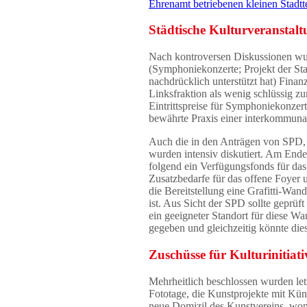
Ehrenamt betriebenen kleinen Stadtt
Städtische Kulturveranstal
Nach kontroversen Diskussionen wur
(Symphoniekonzerte; Projekt der St
nachdrücklich unterstützt hat) Fin
Linksfraktion als wenig schlüssig z
Eintrittspreise für Symphoniekonze
bewährte Praxis einer interkommuna
Auch die in den Anträgen von SPD,
wurden intensiv diskutiert. Am En
folgend ein Verfügungsfonds für das 
Zusatzbedarfe für das offene Foyer
die Bereitstellung eine Grafitti-Wa
ist. Aus Sicht der SPD sollte geprüf
ein geeigneter Standort für diese 
gegeben und gleichzeitig könnte dies
Zuschüsse für Kulturinitiat
Mehrheitlich beschlossen wurden letz
Fototage, die Kunstprojekte mit Kün
neue Domizil des Kunstvereins, womi