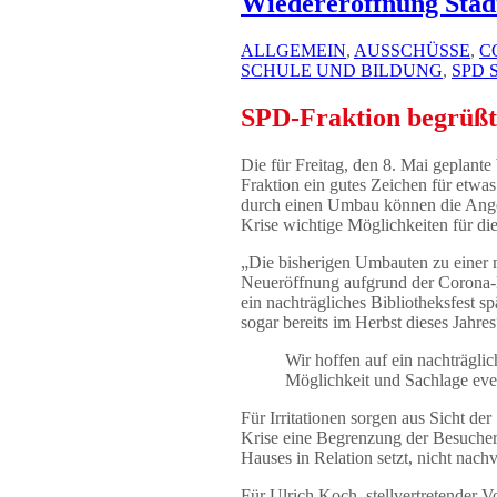
Wiedereröffnung Stad
ALLGEMEIN
,
AUSSCHÜSSE
,
C
SCHULE UND BILDUNG
,
SPD 
SPD-Fraktion begrüßt 
Die für Freitag, den 8. Mai geplant
Fraktion ein gutes Zeichen für etwa
durch einen Umbau können die Ange
Krise wichtige Möglichkeiten für di
„Die bisherigen Umbauten zu einer m
Neueröffnung aufgrund der Corona-K
ein nachträgliches Bibliotheksfest 
sogar bereits im Herbst dieses Jahr
Wir hoffen auf ein nachträgli
Möglichkeit und Sachlage event
Für Irritationen sorgen aus Sicht d
Krise eine Begrenzung der Besucher
Hauses in Relation setzt, nicht nachv
Für Ulrich Koch, stellvertretender