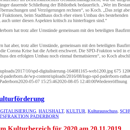
n länger dauernde Schließung der Bibliothek bedauerlich. „Wer im Besta
Überraschungen und Verzögerungen rechnen“, so Koch. „Das zeigt abe
r Fraktionen, beim Stadthaus doch eher einen Umbau des bestehenden
auch unter diesen Aspekten kritisch zu hinterfragen sind.“
born hat trotz aller Umstände gemeinsam mit den beteiligten Baufir
at aber, trotz aller Umstände, gemeinsam mit den beteiligten Baufi
die Corona Krise hat die Arbeit erschwert. Die SPD-Fraktion wird in e
chuss den erfolgten Umbau noch einmal thematisieren“, so Koch abschl
t/uploads/2017/10/spd-digitalisierung-164081165-web1200.jpg
675
120
spd-paderborn.de/wp-content/uploads/2016/08/logo-spd-paderborn-ratha
 Paderborn
2020-05-07 15:25:46
2020-08-05 12:40:00
Wiedereröffnung
ulturförderung
IGITALISIERUNG
,
HAUSHALT
,
KULTUR
,
Kulturausschuss
,
SCH
ATSFRAKTION PADERBORN
m Kulturbereich für 2020 am 20.11.2019