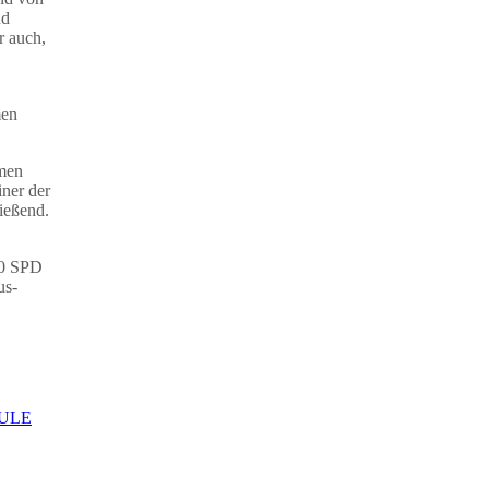
nd
r auch,
men
rmen
iner der
ießend.
0
SPD
us-
ULE