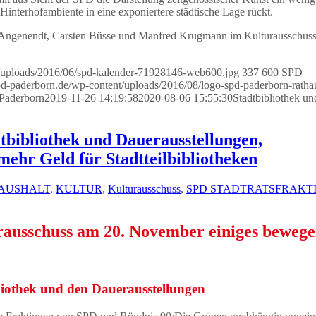
Hinterhofambiente in eine exponiertere städtische Lage rückt.
e Angenendt, Carsten Büsse und Manfred Krugmann im Kulturausschuss
t/uploads/2016/06/spd-kalender-71928146-web600.jpg
337
600
SPD
spd-paderborn.de/wp-content/uploads/2016/08/logo-spd-paderborn-ratha
 Paderborn
2019-11-26 14:19:58
2020-08-06 15:55:30
Stadtbibliothek un
tbibliothek und Dauerausstellungen,
ehr Geld für Stadtteilbibliotheken
AUSHALT
,
KULTUR
,
Kulturausschuss
,
SPD STADTRATSFRAKT
ausschuss am 20. November einiges bewege
liothek und den Dauerausstellungen