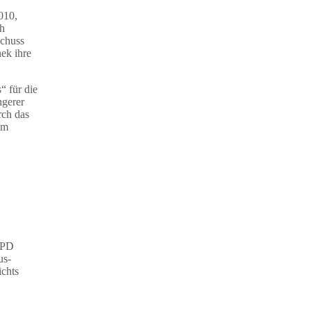
010,
ch
schuss
hek ihre
“ für die
ngerer
rch das
im
PD
us-
ichts