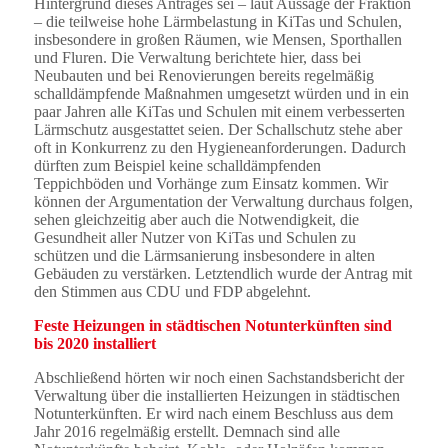
Hintergrund dieses Antrages sei – laut Aussage der Fraktion
– die teilweise hohe Lärmbelastung in KiTas und Schulen,
insbesondere in großen Räumen, wie Mensen, Sporthallen
und Fluren. Die Verwaltung berichtete hier, dass bei
Neubauten und bei Renovierungen bereits regelmäßig
schalldämpfende Maßnahmen umgesetzt würden und in ein
paar Jahren alle KiTas und Schulen mit einem verbesserten
Lärmschutz ausgestattet seien. Der Schallschutz stehe aber
oft in Konkurrenz zu den Hygieneanforderungen. Dadurch
dürften zum Beispiel keine schalldämpfenden
Teppichböden und Vorhänge zum Einsatz kommen. Wir
können der Argumentation der Verwaltung durchaus folgen,
sehen gleichzeitig aber auch die Notwendigkeit, die
Gesundheit aller Nutzer von KiTas und Schulen zu
schützen und die Lärmsanierung insbesondere in alten
Gebäuden zu verstärken. Letztendlich wurde der Antrag mit
den Stimmen aus CDU und FDP abgelehnt.
Feste Heizungen in städtischen Notunterkünften sind
bis 2020 installiert
Abschließend hörten wir noch einen Sachstandsbericht der
Verwaltung über die installierten Heizungen in städtischen
Notunterkünften. Er wird nach einem Beschluss aus dem
Jahr 2016 regelmäßig erstellt. Demnach sind alle