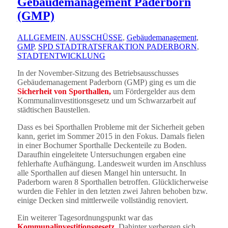
Gebäudemanagement Paderborn
(GMP)
ALLGEMEIN
,
AUSSCHÜSSE
,
Gebäudemanagement
,
GMP
,
SPD STADTRATSFRAKTION PADERBORN
,
STADTENTWICKLUNG
In der November-Sitzung des Betriebsausschusses
Gebäudemanagement Paderborn (GMP) ging es um die
Sicherheit von Sporthallen,
um Fördergelder aus dem
Kommunalinvestitionsgesetz und um Schwarzarbeit auf
städtischen Baustellen.
Dass es bei Sporthallen Probleme mit der Sicherheit geben
kann, geriet im Sommer 2015 in den Fokus. Damals fielen
in einer Bochumer Sporthalle Deckenteile zu Boden.
Daraufhin eingeleitete Untersuchungen ergaben eine
fehlerhafte Aufhängung. Landesweit wurden im Anschluss
alle Sporthallen auf diesen Mangel hin untersucht. In
Paderborn waren 8 Sporthallen betroffen. Glücklicherweise
wurden die Fehler in den letzten zwei Jahren behoben bzw.
einige Decken sind mittlerweile vollständig renoviert.
Ein weiterer Tagesordnungspunkt war das
Kommunalinvestitionsgesetz
. Dahinter verbergen sich