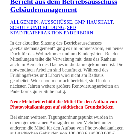
Bericht aus dem Betriebsausschuss
Gebäudemanagement
ALLGEMEIN
,
AUSSCHÜSSE
,
GMP
,
HAUSHALT
,
SCHULE UND BILDUNG
,
SPD
STADTRATSFRAKTION PADERBORN
In der aktuellen Sitzung des Betriebsausschusses
„Gebäudemanagement“ ging es um Sonnenstrom, ein neues
Dach für das Wohnzimmer und um Kindergärten. Bei den
Mitteilungen teilte die Verwaltung mit, dass das Rathaus
auch im Bereich des Daches in die Jahre gekommen ist. Die
notwendigen Arbeiten sind beauftragt. Während des
Frühlingsfestes und Libori wird nicht am Rathaus
gearbeitet. Wie schon mehrfach berichtet, sind in den
nächsten Jahren weitere größere Renovierungsarbeiten an
Paderborns guter Stube nötig.
Neue Mehrheit erhöht die Mittel für den Aufbau von
Photovoltaikanlagen auf städtischen Grundstücken
Bei einem weiteren Tagungsordnungspunkt wurden in
einem gemeinsamen Antrag der neuen Mehrheit unter
anderem die Mittel für den Aufbau von Photovoltaikanlagen
auf städtischen Gebäuden von 100.000 € auf 300.000 €