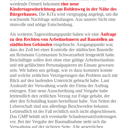
werdende Ortsteil bekommt
eine neue
Kindertageseinrichtung am Bohlenweg in der Nähe des
Bürgerhauses.
Die KiTa wird viergruppig angelegt, um die
wachsende Nachfrage aufzufangen. Aus unserer Sicht eine
sinnvolle und nötige Entscheidung.
Als weiteren Tagesordnungspunkt haben wir eine
Anfrage
zu den Rechten von Arbeitnehmern auf Baustellen an
städtischen Gebäuden
eingebracht. Ausgangspunkt war,
dass der Zoll bei einer Kontrolle der städtischen Baustelle
am Reismann Gymnasium Schwarzarbeit festgestellt hatte.
Beschäftigte sollen dort ohne eine gültige Arbeitserlaubnis
und mit gefälschten Personalpapieren im Einsatz gewesen
sein. Wir haben uns gefragt, wie es dazu kommen konnte
und welche zeitlichen Verzögerungen das Problem auch mit
Blick auf den laufenden Unterricht gebracht habe. Laut
Auskunft der Verwaltung wurde der Firma der Auftrag
entzogen. Eine neue Ausschreibung und Vergabe habe
letztendlich den zeitlichen Verzug zur Folge gehabt, der
aber den Schulalltag kaum beeinflusst habe. Von Seiten der
Lehrerschaft sind uns allerdings Beschwerden bekannt.
Letztendlich ist der Fall rechtlich noch nicht abgeschlossen.
Das GMP behält sich eventuelle Schadenersatzforderungen
vor. Bei der Vergabe der Baumaßnahme sieht sich die
Verwaltung auf der sicheren Seite. Alle gesetzlichen