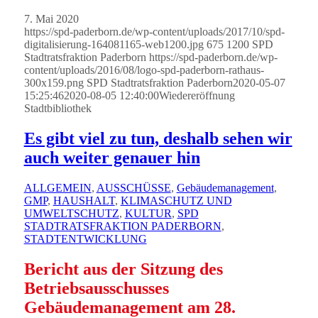
7. Mai 2020
https://spd-paderborn.de/wp-content/uploads/2017/10/spd-
digitalisierung-164081165-web1200.jpg
675
1200
SPD
Stadtratsfraktion Paderborn
https://spd-paderborn.de/wp-
content/uploads/2016/08/logo-spd-paderborn-rathaus-
300x159.png
SPD Stadtratsfraktion Paderborn
2020-05-07
15:25:46
2020-08-05 12:40:00
Wiedereröffnung
Stadtbibliothek
Es gibt viel zu tun, deshalb sehen wir
auch weiter genauer hin
ALLGEMEIN
,
AUSSCHÜSSE
,
Gebäudemanagement
,
GMP
,
HAUSHALT
,
KLIMASCHUTZ UND
UMWELTSCHUTZ
,
KULTUR
,
SPD
STADTRATSFRAKTION PADERBORN
,
STADTENTWICKLUNG
Bericht aus der Sitzung des
Betriebsausschusses
Gebäudemanagement am 28.