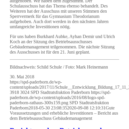
aufgehoben. Wir haben dem zugestimmt. Der
Schulausschuss hat das Thema ebenso behandelt. Des
Weiteren hat der Ausschuss mit unseren Stimmen den
Sperrvermerk für das Gymnasium Theodorianum
aufgehoben. Auch dort werden in den nächsten Jahren
umfangreiche Investitionen nötig.
Für uns haben Burkhard Aubke, Ayhan Demir und Ulrich
Koch an der Sitzung des Betriebsausschusses
Gebäudemanagement teilgenommen. Die nächste Sitzung
des Ausschusses ist für den 21. Juni geplant.
Bildnachweis: Schild Schule / Foto: Mark Heinemann
30. Mai 2018
https://spd-paderborn.de/wp-
content/uploads/2017/11/Schule__Entwicklung_Bildung_17_1
3918
3024
SPD Stadtratsfraktion Paderborn
https://spd-
paderborn.de/wp-content/uploads/2016/08/logo-spd-
paderborn-rathaus-300x159.png
SPD Stadtratsfraktion
Paderborn
2018-05-30 23:08:35
2020-09-08 12:10:31
Gute
Voraussetzungen und erhebliche Investitionen – Bericht aus
dem Betriebsausschuss Gebäudemanagement