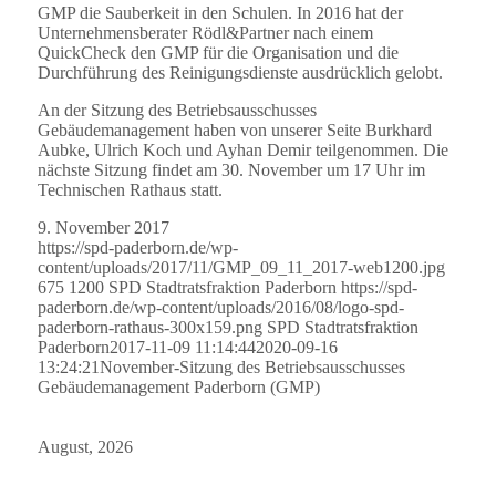
GMP die Sauberkeit in den Schulen. In 2016 hat der
Unternehmensberater Rödl&Partner nach einem
QuickCheck den GMP für die Organisation und die
Durchführung des Reinigungsdienste ausdrücklich gelobt.
An der Sitzung des Betriebsausschusses
Gebäudemanagement haben von unserer Seite Burkhard
Aubke, Ulrich Koch und Ayhan Demir teilgenommen. Die
nächste Sitzung findet am 30. November um 17 Uhr im
Technischen Rathaus statt.
9. November 2017
https://spd-paderborn.de/wp-
content/uploads/2017/11/GMP_09_11_2017-web1200.jpg
675
1200
SPD Stadtratsfraktion Paderborn
https://spd-
paderborn.de/wp-content/uploads/2016/08/logo-spd-
paderborn-rathaus-300x159.png
SPD Stadtratsfraktion
Paderborn
2017-11-09 11:14:44
2020-09-16
13:24:21
November-Sitzung des Betriebsausschusses
Gebäudemanagement Paderborn (GMP)
August, 2026