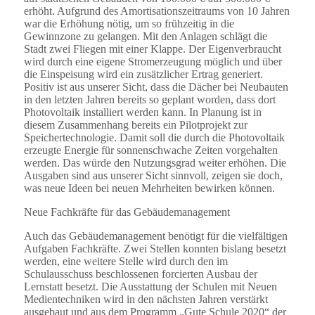
erhöht. Aufgrund des Amortisationszeitraums von 10 Jahren
war die Erhöhung nötig, um so frühzeitig in die
Gewinnzone zu gelangen. Mit den Anlagen schlägt die
Stadt zwei Fliegen mit einer Klappe. Der Eigenverbraucht
wird durch eine eigene Stromerzeugung möglich und über
die Einspeisung wird ein zusätzlicher Ertrag generiert.
Positiv ist aus unserer Sicht, dass die Dächer bei Neubauten
in den letzten Jahren bereits so geplant worden, dass dort
Photovoltaik installiert werden kann. In Planung ist in
diesem Zusammenhang bereits ein Pilotprojekt zur
Speichertechnologie. Damit soll die durch die Photovoltaik
erzeugte Energie für sonnenschwache Zeiten vorgehalten
werden. Das würde den Nutzungsgrad weiter erhöhen. Die
Ausgaben sind aus unserer Sicht sinnvoll, zeigen sie doch,
was neue Ideen bei neuen Mehrheiten bewirken können.
Neue Fachkräfte für das Gebäudemanagement
Auch das Gebäudemanagement benötigt für die vielfältigen
Aufgaben Fachkräfte. Zwei Stellen konnten bislang besetzt
werden, eine weitere Stelle wird durch den im
Schulausschuss beschlossenen forcierten Ausbau der
Lernstatt besetzt. Die Ausstattung der Schulen mit Neuen
Medientechniken wird in den nächsten Jahren verstärkt
ausgebaut und aus dem Programm „Gute Schule 2020“ der