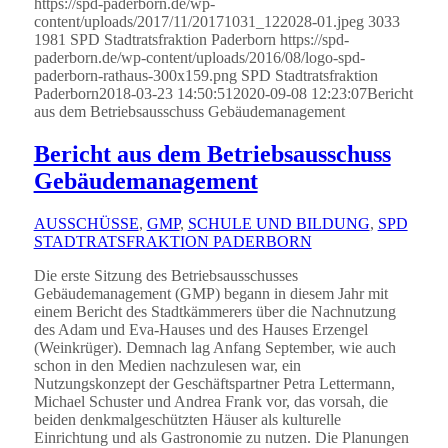
https://spd-paderborn.de/wp-
content/uploads/2017/11/20171031_122028-01.jpeg
3033
1981
SPD Stadtratsfraktion Paderborn
https://spd-
paderborn.de/wp-content/uploads/2016/08/logo-spd-
paderborn-rathaus-300x159.png
SPD Stadtratsfraktion
Paderborn
2018-03-23 14:50:51
2020-09-08 12:23:07
Bericht
aus dem Betriebsausschuss Gebäudemanagement
Bericht aus dem Betriebsausschuss
Gebäudemanagement
AUSSCHÜSSE
,
GMP
,
SCHULE UND BILDUNG
,
SPD
STADTRATSFRAKTION PADERBORN
Die erste Sitzung des Betriebsausschusses
Gebäudemanagement (GMP) begann in diesem Jahr mit
einem Bericht des Stadtkämmerers über die Nachnutzung
des Adam und Eva-Hauses und des Hauses Erzengel
(Weinkrüger). Demnach lag Anfang September, wie auch
schon in den Medien nachzulesen war, ein
Nutzungskonzept der Geschäftspartner Petra Lettermann,
Michael Schuster und Andrea Frank vor, das vorsah, die
beiden denkmalgeschützten Häuser als kulturelle
Einrichtung und als Gastronomie zu nutzen. Die Planungen