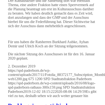
Der Rathauskeller und die Sanierung dort war ebenfalls
Thema, eine andere Fraktion hatte einen Sperrvermerk auf
die Planung beantragt um erst im Kulturausschuss darüber
zu beraten. Wir haben deutlich gemacht dass es Zeit wird,
dort anzufangen und dass der GMP und der Ausschuss
hierbei für uns die Federführung hat. Dieser Sichtweise hat
sich der Ausschuss dann mehrheitlich angeschlossen.
Für uns haben die Ratsherren Burkhard Aubke, Ayhan
Demir und Ulrich Koch an der Sitzung teilgenommen.
Die nächste Sitzung des Ausschusses ist für den 16. Januar
2020 geplant.
2. Dezember 2019
https://spd-paderborn.de/wp-
content/uploads/2017/11/Fotolia_88372177_Subscription_Mont
web1200.jpg
675
1200
SPD Stadtratsfraktion Paderborn
https://spd-paderborn.de/wp-content/uploads/2016/08/logo-
spd-paderborn-rathaus-300x159.png
SPD Stadtratsfraktion
Paderborn
2019-12-02 18:15:22
2020-08-06 14:29:59
Es gibt
viel zu tun, deshalb sehen wir auch weiter genauer hin