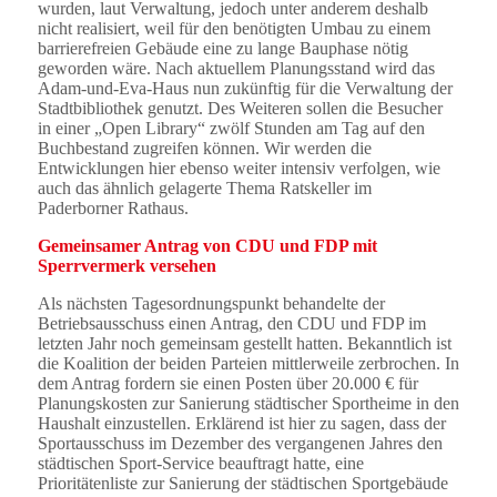
wurden, laut Verwaltung, jedoch unter anderem deshalb
nicht realisiert, weil für den benötigten Umbau zu einem
barrierefreien Gebäude eine zu lange Bauphase nötig
geworden wäre. Nach aktuellem Planungsstand wird das
Adam-und-Eva-Haus nun zukünftig für die Verwaltung der
Stadtbibliothek genutzt. Des Weiteren sollen die Besucher
in einer „Open Library“ zwölf Stunden am Tag auf den
Buchbestand zugreifen können. Wir werden die
Entwicklungen hier ebenso weiter intensiv verfolgen, wie
auch das ähnlich gelagerte Thema Ratskeller im
Paderborner Rathaus.
Gemeinsamer Antrag von CDU und FDP mit
Sperrvermerk versehen
Als nächsten Tagesordnungspunkt behandelte der
Betriebsausschuss einen Antrag, den CDU und FDP im
letzten Jahr noch gemeinsam gestellt hatten. Bekanntlich ist
die Koalition der beiden Parteien mittlerweile zerbrochen. In
dem Antrag fordern sie einen Posten über 20.000 € für
Planungskosten zur Sanierung städtischer Sportheime in den
Haushalt einzustellen. Erklärend ist hier zu sagen, dass der
Sportausschuss im Dezember des vergangenen Jahres den
städtischen Sport-Service beauftragt hatte, eine
Prioritätenliste zur Sanierung der städtischen Sportgebäude