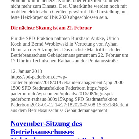
Notunterkünfte beheizt. Kohle- oder Holzöfen kommen
nicht mehr zum Einsatz. Drei Unterkünfte werden noch mit
mobilen elektrischen Geräten gewärmt. Die Umstellung auf
feste Heizkörper soll bis 2020 abgeschlossen sein.
Die nächste Sitzung ist am 22. Februar
Für die SPD-Fraktion nahmen Burkhard Aubke, Ulrich
Koch und Bernd Wroblewski in Vertretung von Ayhan
Demir an der Sitzung teil. Das nächste Mal trifft sich der
Betriebsausschuss Gebäudemanagement am 22. Februar um
17 Uhr im Technischen Rathaus an der Pontanusstraße.
12. Januar 2018
https://spd-paderborn.de/wp-
content/uploads/2018/01/Gebäudemanagement2.jpg
2000
1500
SPD Stadtratsfraktion Paderborn
https://spd-
paderborn.de/wp-content/uploads/2016/08/logo-spd-
paderborn-rathaus-300x159.png
SPD Stadtratsfraktion
Paderborn
2018-01-12 14:27:18
2020-09-08 15:53:18
Bericht
aus dem Betriebsausschuss Gebäudemanagement
November-Sitzung des
Betriebsausschusses