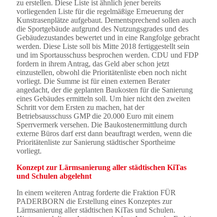
zu erstellen. Diese Liste ist ähnlich jener bereits
vorliegenden Liste für die regelmäßige Erneuerung der
Kunstrasenplätze aufgebaut. Dementsprechend sollen auch
die Sportgebäude aufgrund des Nutzungsgrades und des
Gebäudezustandes bewertet und in eine Rangfolge gebracht
werden. Diese Liste soll bis Mitte 2018 fertiggestellt sein
und im Sportausschuss besprochen werden. CDU und FDP
fordern in ihrem Antrag, das Geld aber schon jetzt
einzustellen, obwohl die Prioritätenliste eben noch nicht
vorliegt. Die Summe ist für einen externen Berater
angedacht, der die geplanten Baukosten für die Sanierung
eines Gebäudes ermitteln soll. Um hier nicht den zweiten
Schritt vor dem Ersten zu machen, hat der
Betriebsausschuss GMP die 20.000 Euro mit einem
Sperrvermerk versehen. Die Baukostenermittlung durch
externe Büros darf erst dann beauftragt werden, wenn die
Prioritätenliste zur Sanierung städtischer Sportheime
vorliegt.
Konzept zur Lärmsanierung aller städtischen KiTas
und Schulen abgelehnt
In einem weiteren Antrag forderte die Fraktion FÜR
PADERBORN die Erstellung eines Konzeptes zur
Lärmsanierung aller städtischen KiTas und Schulen.