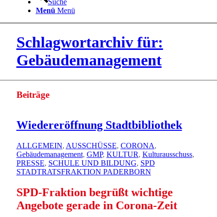
Suche
Menü
Menü
Schlagwortarchiv für:
Gebäudemanagement
Beiträge
Wiedereröffnung Stadtbibliothek
ALLGEMEIN
,
AUSSCHÜSSE
,
CORONA
,
Gebäudemanagement
,
GMP
,
KULTUR
,
Kulturausschuss
,
PRESSE
,
SCHULE UND BILDUNG
,
SPD
STADTRATSFRAKTION PADERBORN
SPD-Fraktion begrüßt wichtige
Angebote gerade in Corona-Zeit