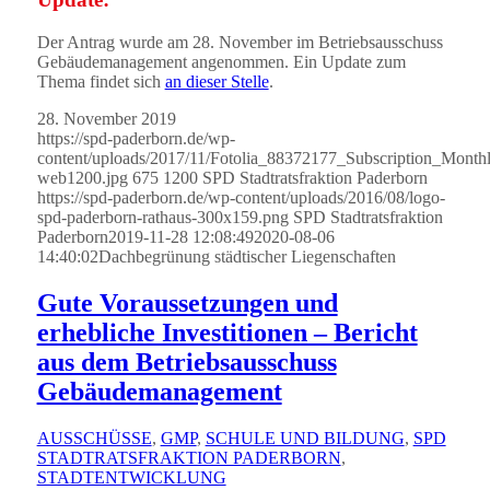
Der Antrag wurde am 28. November im Betriebsausschuss
Gebäudemanagement angenommen. Ein Update zum
Thema findet sich
an dieser Stelle
.
28. November 2019
https://spd-paderborn.de/wp-
content/uploads/2017/11/Fotolia_88372177_Subscription_Mont
web1200.jpg
675
1200
SPD Stadtratsfraktion Paderborn
https://spd-paderborn.de/wp-content/uploads/2016/08/logo-
spd-paderborn-rathaus-300x159.png
SPD Stadtratsfraktion
Paderborn
2019-11-28 12:08:49
2020-08-06
14:40:02
Dachbegrünung städtischer Liegenschaften
Gute Voraussetzungen und
erhebliche Investitionen – Bericht
aus dem Betriebsausschuss
Gebäudemanagement
AUSSCHÜSSE
,
GMP
,
SCHULE UND BILDUNG
,
SPD
STADTRATSFRAKTION PADERBORN
,
STADTENTWICKLUNG