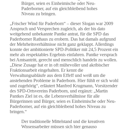
Bürger, seien es Einheimische oder Neu-
Paderborner, auf ein gleichbleibend hohes
Niveau zu bringen.
„Frischer Wind für Paderborn“ – dieser Slogan war 2009
Anspruch und Versprechen zugleich, als der bis dato
weitgehend unbekannte Pantke antrat, für die SPD das
Paderborner Rathaus zu erobern. Das hat damals aufgrund
der Mehrheitsverhältnisse nicht ganz geklappt. Allerdings
konnte der ambitionierte SPD-Politiker mit 24,5 Prozent ein
mehr als respektables Ergebnis einfahren. Pantke versprach
bei Amtsantritt, gerecht und menschlich handeln zu wollen.
„Diese Zusage hat er in oft mühevoller und akribischer
Fraktionsarbeit eingehalten. Er kennt die
Verwaltungsabläufe aus dem Effeff und weiß um die
anstehenden Probleme in Paderborn. Hier fühlt er sich wohl
und zugehörig“, erläutert Manfred Krugmann, Vorsitzender
des SPD-Ortsvereins Paderborn, und ergänzt: „Martin
Pantkes Ziel ist es, die Lebensverhältnisse für alle
Bürgerinnen und Bürger, seien es Einheimische oder Neu-
Paderborner, auf ein gleichbleibend hohes Niveau zu
bringen.“
Der traditionelle Mittelstand und die kreativen
Wissensarbeiter müssen sich hier genauso