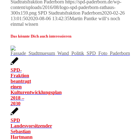
Stadtratsfraktion Paderborn
https://spd-paderborn.de/wp-
content/uploads/2016/08/logo-spd-paderborn-rathaus-
300x159.png
SPD Stadtratsfraktion Paderborn
2020-02-26
13:01:50
2020-08-06 13:42:35
Martin Pantke will‘s noch
einmal wissen
Das könnte Dich auch interessieren
SPD-
Fraktion
beantragt
einen
Kulturentwicklungsplan
2018 –
2030
SPD
Landesvorsitzender
Sebastian
Hartmann