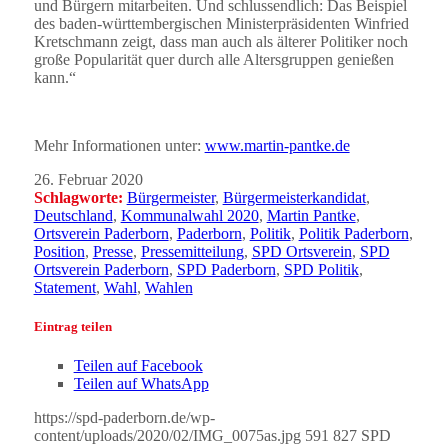
und Bürgern mitarbeiten. Und schlussendlich: Das Beispiel
des baden-württembergischen Ministerpräsidenten Winfried
Kretschmann zeigt, dass man auch als älterer Politiker noch
große Popularität quer durch alle Altersgruppen genießen
kann.“
Mehr Informationen unter:
www.martin-pantke.de
26. Februar 2020
Schlagworte:
Bürgermeister
,
Bürgermeisterkandidat
,
Deutschland
,
Kommunalwahl 2020
,
Martin Pantke
,
Ortsverein Paderborn
,
Paderborn
,
Politik
,
Politik Paderborn
,
Position
,
Presse
,
Pressemitteilung
,
SPD Ortsverein
,
SPD
Ortsverein Paderborn
,
SPD Paderborn
,
SPD Politik
,
Statement
,
Wahl
,
Wahlen
Eintrag teilen
Teilen auf Facebook
Teilen auf WhatsApp
https://spd-paderborn.de/wp-
content/uploads/2020/02/IMG_0075as.jpg
591
827
SPD