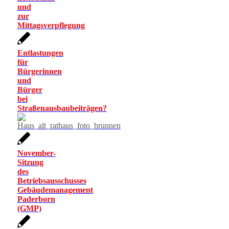
und
zur
Mittagsverpflegung
Entlastungen
für
Bürgerinnen
und
Bürger
bei
Straßenausbaubeiträgen?
November-
Sitzung
des
Betriebsausschusses
Gebäudemanagement
Paderborn
(GMP)