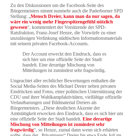
Zu den Diskussionen um die Facebook-Seite des
Bürgermeisters nimmt nunmehr auch die Paderborner SPD
Stellung: „
Mensch Dreier, kann man da nur sagen, da
wäre ein wenig mehr Fingerspitzengefühl nützlich
gewesen
“, kommentiert der Vorsitzende der SPD-
Ratsfraktion, Franz-Josef Henze, die Vorwürfe zu einer
unzulässigen Verlinkung städtischen Informationsmaterials
mit seinem privaten Facebook-Accounts.
Der Account erweckt den Eindruck, dass es
sich hier um eine offizielle Seite der Stadt
handelt. Eine derartige Mischung von
Mitteilungen ist zumindest sehr fragwürdig.
Ungeachtet aller rechtlicher Bewertungen enthalten die
Social Media-Seiten des Michael Dreier neben privaten
Eindrücken und Fotos, einer politischen Unterstützung der
CDU und ihrer Wahlkampfaktivitäten, vielfältige offizielle
Verlautbarungen und Bildmaterial Dreiers als
Bürgermeisters. „Diese deutlichen Akzente der
Amtstätigkeit erwecken den Eindruck, dass es sich hier um
eine offizielle Seite der Stadt handelt.
Eine derartige
Mischung von Mitteilungen ist zumindest sehr
fragwürdig
“, so Henze, zumal dann wenn sich erhärten
sollte, dass der „Privatmann“ Dreier bis etwa Ende Juli im