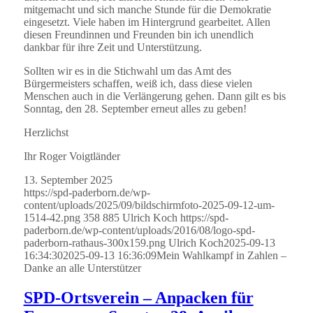
mitgemacht und sich manche Stunde für die Demokratie
eingesetzt. Viele haben im Hintergrund gearbeitet. Allen
diesen Freundinnen und Freunden bin ich unendlich
dankbar für ihre Zeit und Unterstützung.
Sollten wir es in die Stichwahl um das Amt des
Bürgermeisters schaffen, weiß ich, dass diese vielen
Menschen auch in die Verlängerung gehen. Dann gilt es bis
Sonntag, den 28. September erneut alles zu geben!
Herzlichst
Ihr Roger Voigtländer
13. September 2025
https://spd-paderborn.de/wp-
content/uploads/2025/09/bildschirmfoto-2025-09-12-um-
1514-42.png
358
885
Ulrich Koch
https://spd-
paderborn.de/wp-content/uploads/2016/08/logo-spd-
paderborn-rathaus-300x159.png
Ulrich Koch
2025-09-13
16:34:30
2025-09-13 16:36:09
Mein Wahlkampf in Zahlen –
Danke an alle Unterstützer
SPD-Ortsverein – Anpacken für