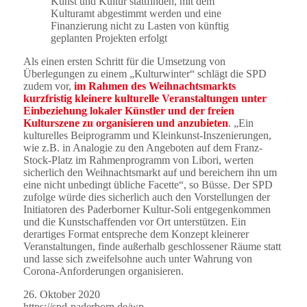
Kunst und Kultur stattfinden, mit dem
Kulturamt abgestimmt werden und eine
Finanzierung nicht zu Lasten von künftig
geplanten Projekten erfolgt
Als einen ersten Schritt für die Umsetzung von
Überlegungen zu einem „Kulturwinter“ schlägt die SPD
zudem vor,
im Rahmen des Weihnachtsmarkts
kurzfristig kleinere kulturelle Veranstaltungen unter
Einbeziehung lokaler Künstler und der freien
Kulturszene zu organisieren und anzubieten
. „Ein
kulturelles Beiprogramm und Kleinkunst-Inszenierungen,
wie z.B. in Analogie zu den Angeboten auf dem Franz-
Stock-Platz im Rahmenprogramm von Libori, werten
sicherlich den Weihnachtsmarkt auf und bereichern ihn um
eine nicht unbedingt übliche Facette“, so Büsse. Der SPD
zufolge würde dies sicherlich auch den Vorstellungen der
Initiatoren des Paderborner Kultur-Soli entgegenkommen
und die Kunstschaffenden vor Ort unterstützen. Ein
derartiges Format entspreche dem Konzept kleinerer
Veranstaltungen, finde außerhalb geschlossener Räume statt
und lasse sich zweifelsohne auch unter Wahrung von
Corona-Anforderungen organisieren.
26. Oktober 2020
https://spd-paderborn.de/wp-