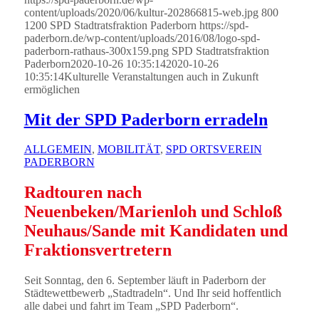
content/uploads/2020/06/kultur-202866815-web.jpg
800
1200
SPD Stadtratsfraktion Paderborn
https://spd-
paderborn.de/wp-content/uploads/2016/08/logo-spd-
paderborn-rathaus-300x159.png
SPD Stadtratsfraktion
Paderborn
2020-10-26 10:35:14
2020-10-26
10:35:14
Kulturelle Veranstaltungen auch in Zukunft
ermöglichen
Mit der SPD Paderborn erradeln
ALLGEMEIN
,
MOBILITÄT
,
SPD ORTSVEREIN
PADERBORN
Radtouren nach
Neuenbeken/Marienloh und Schloß
Neuhaus/Sande mit Kandidaten und
Fraktionsvertretern
Seit Sonntag, den 6. September läuft in Paderborn der
Städtewettbewerb „Stadtradeln“. Und Ihr seid hoffentlich
alle dabei und fahrt im Team „SPD Paderborn“.