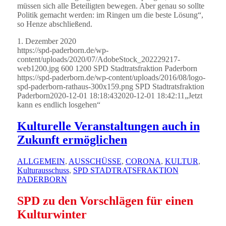
müssen sich alle Beteiligten bewegen. Aber genau so sollte
Politik gemacht werden: im Ringen um die beste Lösung“,
so Henze abschließend.
1. Dezember 2020
https://spd-paderborn.de/wp-
content/uploads/2020/07/AdobeStock_202229217-
web1200.jpg
600
1200
SPD Stadtratsfraktion Paderborn
https://spd-paderborn.de/wp-content/uploads/2016/08/logo-
spd-paderborn-rathaus-300x159.png
SPD Stadtratsfraktion
Paderborn
2020-12-01 18:18:43
2020-12-01 18:42:11
„Jetzt
kann es endlich losgehen“
Kulturelle Veranstaltungen auch in
Zukunft ermöglichen
ALLGEMEIN
,
AUSSCHÜSSE
,
CORONA
,
KULTUR
,
Kulturausschuss
,
SPD STADTRATSFRAKTION
PADERBORN
SPD zu den Vorschlägen für einen
Kulturwinter