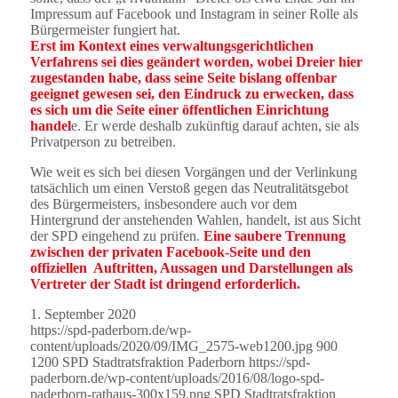
Impressum auf Facebook und Instagram in seiner Rolle als
Bürgermeister fungiert hat.
Erst im Kontext eines verwaltungsgerichtlichen
Verfahrens sei dies geändert worden, wobei Dreier hier
zugestanden habe, dass seine Seite bislang offenbar
geeignet gewesen sei, den Eindruck zu erwecken, dass
es sich um die Seite einer öffentlichen Einrichtung
handel
e. Er werde deshalb zukünftig darauf achten, sie als
Privatperson zu betreiben.
Wie weit es sich bei diesen Vorgängen und der Verlinkung
tatsächlich um einen Verstoß gegen das Neutralitätsgebot
des Bürgermeisters, insbesondere auch vor dem
Hintergrund der anstehenden Wahlen, handelt, ist aus Sicht
der SPD eingehend zu prüfen.
Eine saubere Trennung
zwischen der privaten Facebook-Seite und den
offiziellen Auftritten, Aussagen und Darstellungen als
Vertreter der Stadt ist dringend erforderlich.
1. September 2020
https://spd-paderborn.de/wp-
content/uploads/2020/09/IMG_2575-web1200.jpg
900
1200
SPD Stadtratsfraktion Paderborn
https://spd-
paderborn.de/wp-content/uploads/2016/08/logo-spd-
paderborn-rathaus-300x159.png
SPD Stadtratsfraktion