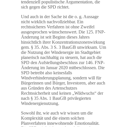
tendenziell populistische Argumentation, die
sich gegen die SPD richtet.
Und auch in der Sache ist die o. g. Aussage
nicht wirklich nachvollziehbar. Ein
rechtssicheres Verfahren ist ohne Zweifel
ausgesprochen wünschenswert. Die 125. FNP-
Änderung ist seit Beginn dieses Jahres
hinsichtlich ihrer Konzentrationszonenwirkung
gem. § 35. Abs. 3 S. 3 BauGB unwirksam. Um
die Nutzung der Windenergie im Stadtgebiet
planerisch nachhaltig zu steuern, hat auch die
SPD den Aufstellungsbeschluss zur 146. FNP-
Änderung im Januar 2020 mitbeschlossen. Die
SPD betreibt also keinesfalls
Windverhinderungsplanung, sondern will für
Bürgerinnen und Bürger, Investoren, aber auch
aus Gründen des Artenschutzes
Rechtssicherheit und keinen „Wildwuchs“ der
nach § 35 Abs. 1 BauGB privilegierten
Windenergienutzung.
Sowohl ihr, wie auch wir wissen um die
Komplexität und die einem solchen
Planverfahren innewohnende Emotionalität.