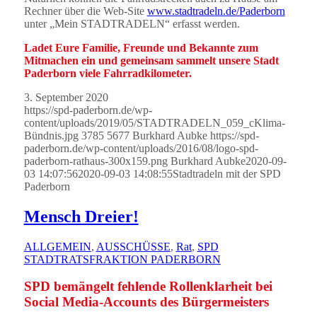
Rechner über die Web-Site
www.stadtradeln.de/Paderborn
unter „Mein STADTRADELN“ erfasst werden.
Ladet Eure Familie, Freunde und Bekannte zum
Mitmachen ein und gemeinsam sammelt unsere Stadt
Paderborn viele Fahrradkilometer.
3. September 2020
https://spd-paderborn.de/wp-
content/uploads/2019/05/STADTRADELN_059_cKlima-
Bündnis.jpg
3785
5677
Burkhard Aubke
https://spd-
paderborn.de/wp-content/uploads/2016/08/logo-spd-
paderborn-rathaus-300x159.png
Burkhard Aubke
2020-09-
03 14:07:56
2020-09-03 14:08:55
Stadtradeln mit der SPD
Paderborn
Mensch Dreier!
ALLGEMEIN
,
AUSSCHÜSSE
,
Rat
,
SPD
STADTRATSFRAKTION PADERBORN
SPD bemängelt fehlende Rollenklarheit bei
Social Media-Accounts des Bürgermeisters