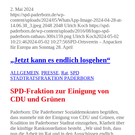
2. Mai 2024
https://spd-paderborn.de/wp-
content/uploads/2024/05/WhatsApp-Image-2024-04-28-at-
14.06.38_3.jpeg
2048
2048
Ulrich Koch
https://spd-
paderborn.de/wp-content/uploads/2016/08/logo-spd-
paderborn-rathaus-300x159.png
Ulrich Koch
2024-05-02
10:21:46
2024-05-02 10:27:56
SPD-Ortsverein – Anpacken
für Europa am Sonntag 28. April
„Jetzt kann es endlich losgehen“
ALLGEMEIN
,
PRESSE
,
Rat
,
SPD
STADTRATSFRAKTION PADERBORN
SPD-Fraktion zur Einigung von
CDU und Grünen
Paderborn: Die Paderborner Sozialdemokraten begrüßen,
dass nunmehr mit der Einigung von CDU und Grünen, eine
Koalition im Paderborner Stadtrat einzugehen, Klarheit über
die künftige Ratskonstellation besteht. „Wir sind froh, dass
nun die Arbeit im Rat und in den Ausschüssen endlich