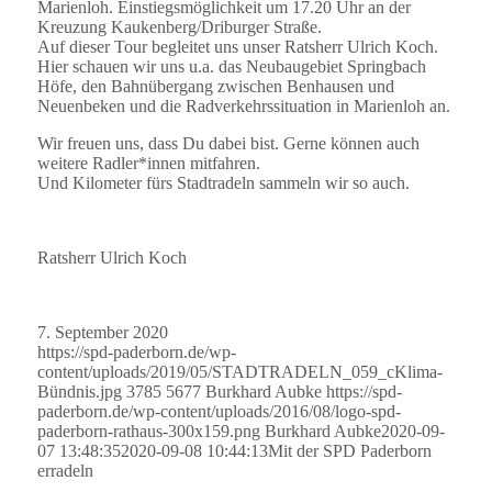
Marienloh. Einstiegsmöglichkeit um 17.20 Uhr an der
Kreuzung Kaukenberg/Driburger Straße.
Auf dieser Tour begleitet uns unser Ratsherr Ulrich Koch.
Hier schauen wir uns u.a. das Neubaugebiet Springbach
Höfe, den Bahnübergang zwischen Benhausen und
Neuenbeken und die Radverkehrssituation in Marienloh an.
Wir freuen uns, dass Du dabei bist. Gerne können auch
weitere Radler*innen mitfahren.
Und Kilometer fürs Stadtradeln sammeln wir so auch.
Ratsherr Ulrich Koch
7. September 2020
https://spd-paderborn.de/wp-
content/uploads/2019/05/STADTRADELN_059_cKlima-
Bündnis.jpg
3785
5677
Burkhard Aubke
https://spd-
paderborn.de/wp-content/uploads/2016/08/logo-spd-
paderborn-rathaus-300x159.png
Burkhard Aubke
2020-09-
07 13:48:35
2020-09-08 10:44:13
Mit der SPD Paderborn
erradeln