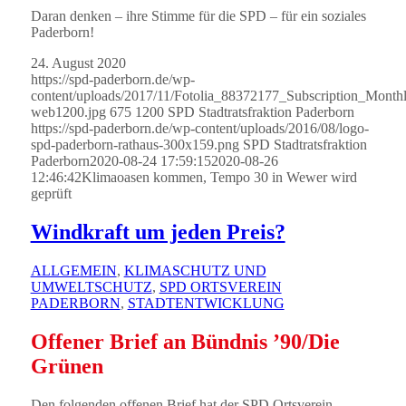
Daran denken – ihre Stimme für die SPD – für ein soziales
Paderborn!
24. August 2020
https://spd-paderborn.de/wp-
content/uploads/2017/11/Fotolia_88372177_Subscription_Mont
web1200.jpg
675
1200
SPD Stadtratsfraktion Paderborn
https://spd-paderborn.de/wp-content/uploads/2016/08/logo-
spd-paderborn-rathaus-300x159.png
SPD Stadtratsfraktion
Paderborn
2020-08-24 17:59:15
2020-08-26
12:46:42
Klimaoasen kommen, Tempo 30 in Wewer wird
geprüft
Windkraft um jeden Preis?
ALLGEMEIN
,
KLIMASCHUTZ UND
UMWELTSCHUTZ
,
SPD ORTSVEREIN
PADERBORN
,
STADTENTWICKLUNG
Offener Brief an Bündnis ’90/Die
Grünen
Den folgenden offenen Brief hat der SPD Ortsverein