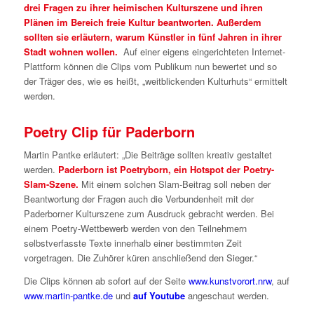
drei Fragen zu ihrer heimischen Kulturszene und ihren
Plänen im Bereich freie Kultur beantworten. Außerdem
sollten sie erläutern, warum Künstler in fünf Jahren in ihrer
Stadt wohnen wollen.
Auf einer eigens eingerichteten Internet-
Plattform können die Clips vom Publikum nun bewertet und so
der Träger des, wie es heißt, „weitblickenden Kulturhuts“ ermittelt
werden.
Poetry Clip für Paderborn
Martin Pantke erläutert: „Die Beiträge sollten kreativ gestaltet
werden.
Paderborn ist Poetryborn, ein Hotspot der Poetry-
Slam-Szene.
Mit einem solchen Slam-Beitrag soll neben der
Beantwortung der Fragen auch die Verbundenheit mit der
Paderborner Kulturszene zum Ausdruck gebracht werden. Bei
einem Poetry-Wettbewerb werden von den Teilnehmern
selbstverfasste Texte innerhalb einer bestimmten Zeit
vorgetragen. Die Zuhörer küren anschließend den Sieger.“
Die Clips können ab sofort auf der Seite
www.kunstvorort.nrw
, auf
www.martin-pantke.de
und
auf Youtube
angeschaut werden.