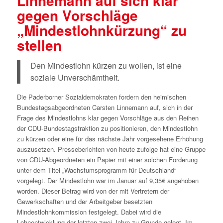
Linnemann auf sich klar
gegen Vorschläge
„Mindestlohnkürzung“ zu
stellen
Den Mindestlohn kürzen zu wollen, ist eine
soziale Unverschämtheit.
Die Paderborner Sozialdemokraten fordern den heimischen
Bundestagsabgeordneten Carsten Linnemann auf, sich in der
Frage des Mindestlohns klar gegen Vorschläge aus den Reihen
der CDU-Bundestagsfraktion zu positionieren, den Mindestlohn
zu kürzen oder eine für das nächste Jahr vorgesehene Erhöhung
auszusetzen. Presseberichten von heute zufolge hat eine Gruppe
von CDU-Abgeordneten ein Papier mit einer solchen Forderung
unter dem Titel „Wachstumsprogramm für Deutschland“
vorgelegt. Der Mindestlohn war im Januar auf 9,35€ angehoben
worden. Dieser Betrag wird von der mit Vertretern der
Gewerkschaften und der Arbeitgeber besetzten
Mindestlohnkommission festgelegt. Dabei wird die
Lohnentwicklung der letzten zwei Jahre zu Grunde gelegt. Im