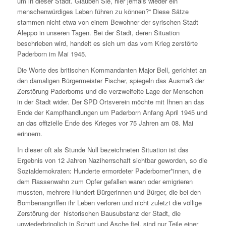
um in dieser Stadt. Glauben Sie, hier jemals wieder ein
menschenwürdiges Leben führen zu können?“ Diese Sätze
stammen nicht etwa von einem Bewohner der syrischen Stadt
Aleppo in unseren Tagen. Bei der Stadt, deren Situation
beschrieben wird, handelt es sich um das vom Krieg zerstörte
Paderborn im Mai 1945.
Die Worte des britischen Kommandanten Major Bell, gerichtet an
den damaligen Bürgermeister Fischer, spiegeln das Ausmaß der
Zerstörung Paderborns und die verzweifelte Lage der Menschen
in der Stadt wider. Der SPD Ortsverein möchte mit Ihnen an das
Ende der Kampfhandlungen um Paderborn Anfang April 1945 und
an das offizielle Ende des Krieges vor 75 Jahren am 08. Mai
erinnern.
In dieser oft als Stunde Null bezeichneten Situation ist das
Ergebnis von 12 Jahren Naziherrschaft sichtbar geworden, so die
Sozialdemokraten: Hunderte ermordeter Paderborner*innen, die
dem Rassenwahn zum Opfer gefallen waren oder emigrieren
mussten, mehrere Hundert Bürgerinnen und Bürger, die bei den
Bombenangriffen ihr Leben verloren und nicht zuletzt die völlige
Zerstörung der historischen Bausubstanz der Stadt, die
unwiederbringlich in Schutt und Asche fiel, sind nur Teile einer