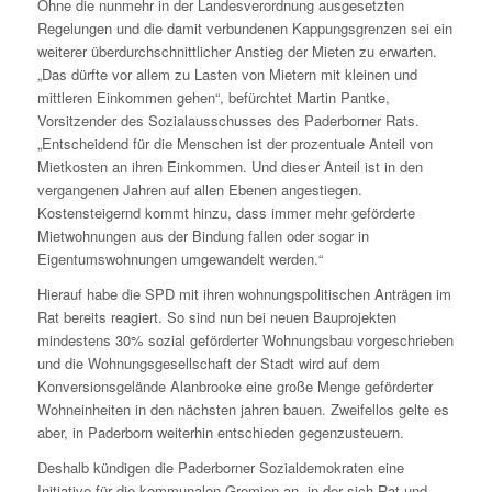
Ohne die nunmehr in der Landesverordnung ausgesetzten
Regelungen und die damit verbundenen Kappungsgrenzen sei ein
weiterer überdurchschnittlicher Anstieg der Mieten zu erwarten.
„Das dürfte vor allem zu Lasten von Mietern mit kleinen und
mittleren Einkommen gehen“, befürchtet Martin Pantke,
Vorsitzender des Sozialausschusses des Paderborner Rats.
„Entscheidend für die Menschen ist der prozentuale Anteil von
Mietkosten an ihren Einkommen. Und dieser Anteil ist in den
vergangenen Jahren auf allen Ebenen angestiegen.
Kostensteigernd kommt hinzu, dass immer mehr geförderte
Mietwohnungen aus der Bindung fallen oder sogar in
Eigentumswohnungen umgewandelt werden.“
Hierauf habe die SPD mit ihren wohnungspolitischen Anträgen im
Rat bereits reagiert. So sind nun bei neuen Bauprojekten
mindestens 30% sozial geförderter Wohnungsbau vorgeschrieben
und die Wohnungsgesellschaft der Stadt wird auf dem
Konversionsgelände Alanbrooke eine große Menge geförderter
Wohneinheiten in den nächsten jahren bauen. Zweifellos gelte es
aber, in Paderborn weiterhin entschieden gegenzusteuern.
Deshalb kündigen die Paderborner Sozialdemokraten eine
Initiative für die kommunalen Gremien an, in der sich Rat und