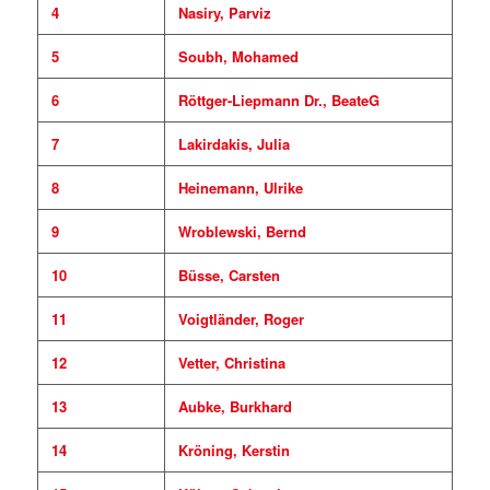
4
Nasiry, Parviz
5
Soubh, Mohamed
6
Röttger-Liepmann Dr., BeateG
7
Lakirdakis, Julia
8
Heinemann, Ulrike
9
Wroblewski, Bernd
10
Büsse, Carsten
11
Voigtländer, Roger
12
Vetter, Christina
13
Aubke, Burkhard
14
Kröning, Kerstin