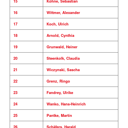
15
Köhne, Sebastian
16
Wittmer, Alexander
17
Koch, Ulrich
18
Arnold, Cynthia
19
Grunwald, Heiner
20
Steenkolk, Claudia
21
Wiczynski, Sascha
22
Grenz, Ringo
23
Fandrey, Ulrike
24
Wanko, Hans-Heinrich
25
Pantke, Martin
26
Schäfers, Harald