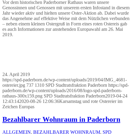
Vor dem historischen Paderborner Rathaus waren unsere
Genossinnen und Genossen mit unserem ersten Infostand in diesem
Jahr wieder aktiv und hielten unsere Oster-Aktion ab. Dabei wurde
das Angenehme auf effektive Weise mit dem Nützlichen verbunden
– neben einem kleinen Ostergruß in Form eines roten Ostereis gab
es auch Informationen zur anstehenden Europawahl am 26. Mai
2019.
24. April 2019
https://spd-paderborn.de/wp-content/uploads/2019/04/IMG_4681-
ostereier.jpg
737
1310
SPD Stadtratsfraktion Paderborn
https://spd-
paderborn.de/wp-content/uploads/2016/08/logo-spd-paderborn-
rathaus-300x159.png
SPD Stadtratsfraktion Paderborn
2019-04-24
12:43:14
2020-08-26 12:06:36
Karsamstag und rote Ostereier im
Zeichen Europas
Bezahlbarer Wohnraum in Paderborn
ALLGEMEIN
,
BEZAHLBARER WOHNRAUM
,
SPD