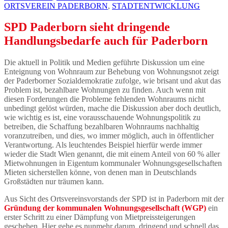
ORTSVEREIN PADERBORN
,
STADTENTWICKLUNG
SPD Paderborn sieht dringende
Handlungsbedarfe auch für Paderborn
Die aktuell in Politik und Medien geführte Diskussion um eine
Enteignung von Wohnraum zur Behebung von Wohnungsnot zeigt
der Paderborner Sozialdemokratie zufolge, wie brisant und akut das
Problem ist, bezahlbare Wohnungen zu finden. Auch wenn mit
diesen Forderungen die Probleme fehlenden Wohnraums nicht
unbedingt gelöst würden, mache die Diskussion aber doch deutlich,
wie wichtig es ist, eine vorausschauende Wohnungspolitik zu
betreiben, die Schaffung bezahlbaren Wohnraums nachhaltig
voranzutreiben, und dies, wo immer möglich, auch in öffentlicher
Verantwortung. Als leuchtendes Beispiel hierfür werde immer
wieder die Stadt Wien genannt, die mit einem Anteil von 60 % aller
Mietwohnungen in Eigentum kommunaler Wohnungsgesellschaften
Mieten sicherstellen könne, von denen man in Deutschlands
Großstädten nur träumen kann.
Aus Sicht des Ortsvereinsvorstands der SPD ist in Paderborn mit der
Gründung der kommunalen Wohnungsgesellschaft (WGP)
ein
erster Schritt zu einer Dämpfung von Mietpreissteigerungen
geschehen. Hier gehe es nunmehr darum, dringend und schnell das