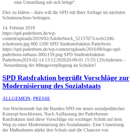
eine Umstellung mit sich bringt“.
Dies zu klären – dazu will die SPD mit Ihrer Anfrage im nächsten
Schulausschuss beitragen.
14. Februar 2019
https://spd-paderborn.de/wp-
content/uploads/2019/02/AdobeStock_52157673-web1200-
schulessen.jpg
800
1200
SPD Stadtratsfraktion Paderborn
https://spd-paderborn.de/wp-content/uploads/2016/08/logo-spd-
paderborn-rathaus-300x159.png
SPD Stadtratsfraktion
Paderborn
2019-02-14 13:12:20
2020-09-01 15:55:12
Schulessen –
Neuordnung der Mittagsverpflegung an Schulen?
SPD Ratsfraktion begrüßt Vorschläge zur
Modernisierung des Sozialstaats
ALLGEMEIN
,
PRESSE
Am Wochenende hat die Bundes-SPD ein neues sozialpolitisches
Konzept beschlossen. Nach Auffassung der Paderborner
Ratsfraktion sind diese Vorschläge ein wichtiger Schritt auf dem
Weg zu einer Modernisierung des Sozialstaates. Eine Umsetzung
der Maßnahmen stärke den Schutz und die Chancen von