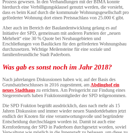
Prozess gewesen. In den Verhandlungen mit der BIMA konnte
hierdurch eine Verbilligungsklausel genutzt werden, die vorsieht,
dass es beim Kauf durch die kommunale Wohnungsgesellschaft pro
geförderter Wohnung dort einen Preisnachlass von 25.000 € gibt.
Aber auch im Bereich der Baulandentwicklung gelang es auf
Initiative der SPD, gemeinsam mit anderen Parteien der „neuen
Mehrheit“ eine 30 % Quote bei Neubaugebieten und
Erschließungen von Baulücken für den geförderten Wohnungsbau
durchzusetzen. Wichtige Meilensteine für eine soziale und
familienfreundliche Stadt Paderborn.
Was gab es sonst noch im Jahr 2018?
Nach jahrelangen Diskussionen haben wir, auf der Basis des
Grundsatzbeschlusses in 2016 zugestimmt, am
Abdinghof ein
neues Stadthaus
zu errichten. Am Preisgericht zur Findung eines
Siegerentwurfs haben Fraktionsmitglieder der SPD teilgenommen.
Die SPD Fraktion begrüßt ausdrücklich, dass nach mehr als 15
Jahren Diskussion und immer wieder neuen Standortdebatten jetzt
endlich der Knoten für eine verantwortungsvolle und begründete
Entscheidung durchschlagen worden ist. Damit ist auch eine
Kernforderung der SPD in Paderborn durchgesetzt worden, soviel
Verwaltung wie möglich in die Innenstadt zu belassen, um diese zu