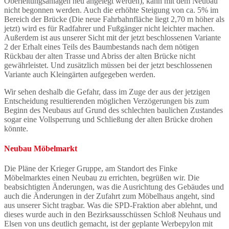
Oberleitungsanlagen neu angelegt werden), kann mit dem Neubau
nicht begonnen werden. Auch die erhöhte Steigung von ca. 5% im
Bereich der Brücke (Die neue Fahrbahnfläche liegt 2,70 m höher als
jetzt) wird es für Radfahrer und Fußgänger nicht leichter machen.
Außerdem ist aus unserer Sicht mit der jetzt beschlossenen Variante
2 der Erhalt eines Teils des Baumbestands nach dem nötigen
Rückbau der alten Trasse und Abriss der alten Brücke nicht
gewährleistet. Und zusätzlich müssen bei der jetzt beschlossenen
Variante auch Kleingärten aufgegeben werden.
Wir sehen deshalb die Gefahr, dass im Zuge der aus der jetzigen
Entscheidung resultierenden möglichen Verzögerungen bis zum
Beginn des Neubaus auf Grund des schlechten baulichen Zustandes
sogar eine Vollsperrung und Schließung der alten Brücke drohen
könnte.
Neubau Möbelmarkt
Die Pläne der Krieger Gruppe, am Standort des Finke
Möbelmarktes einen Neubau zu errichten, begrüßen wir. Die
beabsichtigten Änderungen, was die Ausrichtung des Gebäudes und
auch die Änderungen in der Zufahrt zum Möbelhaus angeht, sind
aus unserer Sicht tragbar. Was die SPD-Fraktion aber ablehnt, und
dieses wurde auch in den Bezirksausschüssen Schloß Neuhaus und
Elsen von uns deutlich gemacht, ist der geplante Werbepylon mit