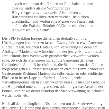
„Auch wenn man den Grünen zu Gute halten könnte,
dass sie, anders als die Wortführer des
Bürgerbegehrens, ansatzweise Alternativen zum
Ratsbeschluss zu skizzieren versuchen, sie bleiben
unzulänglich und werfen eine Menge von Fragen auf,
auf die die Fraktion Bündnis 90/Grüne eine detaillierte
Antwort schuldig bleibt“.
Die SPD-Fraktion fordere die Grünen deshalb auf, ihrer
Überlegungen konkreter zu fassen. Dazu gehörten etwa Antworten
auf die Fragen, welchen Umfang von Verwaltung sie denn am
Abdinghof/Marienplatz wünschten, ob der jetzige Entwurf aus dem
architektonischen Wettbewerb grundsätzlich verworfen werden
solle, ob sich die Planungen nur auf die Sanierung der alten
Gebäudeteile A und B beschränken, die Stadt die von den Grünen
vorgeschlagenen Dienstleistungsflächen etwa für Einzelhandel und
Gastronomie Richtung Marienplatz selbst erstellen oder städtische
Flächen in bester Lage hierfür verkaufen solle, welche
Verwaltungseinheiten in einem weiteren neu zu bauenden Gebäude
am Hoppenhof unterzubringen seien, oder ob gar das Areal an der
Pontanusstraße als dritter Standort der Stadtverwaltung beibehalten
werden solle, etc. .
Nach all den umfänglichen Diskussionen um die Stadtverwaltung in
den letzten 15 Jahren und dem daraus entstandenen Investitionsstau