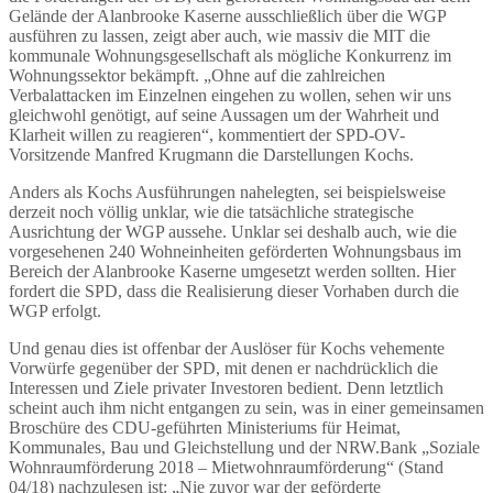
Gelände der Alanbrooke Kaserne ausschließlich über die WGP
ausführen zu lassen, zeigt aber auch, wie massiv die MIT die
kommunale Wohnungsgesellschaft als mögliche Konkurrenz im
Wohnungssektor bekämpft. „Ohne auf die zahlreichen
Verbalattacken im Einzelnen eingehen zu wollen, sehen wir uns
gleichwohl genötigt, auf seine Aussagen um der Wahrheit und
Klarheit willen zu reagieren“, kommentiert der SPD-OV-
Vorsitzende Manfred Krugmann die Darstellungen Kochs.
Anders als Kochs Ausführungen nahelegten, sei beispielsweise
derzeit noch völlig unklar, wie die tatsächliche strategische
Ausrichtung der WGP aussehe. Unklar sei deshalb auch, wie die
vorgesehenen 240 Wohneinheiten geförderten Wohnungsbaus im
Bereich der Alanbrooke Kaserne umgesetzt werden sollten. Hier
fordert die SPD, dass die Realisierung dieser Vorhaben durch die
WGP erfolgt.
Und genau dies ist offenbar der Auslöser für Kochs vehemente
Vorwürfe gegenüber der SPD, mit denen er nachdrücklich die
Interessen und Ziele privater Investoren bedient. Denn letztlich
scheint auch ihm nicht entgangen zu sein, was in einer gemeinsamen
Broschüre des CDU-geführten Ministeriums für Heimat,
Kommunales, Bau und Gleichstellung und der NRW.Bank „Soziale
Wohnraumförderung 2018 – Mietwohnraumförderung“ (Stand
04/18) nachzulesen ist: „Nie zuvor war der geförderte