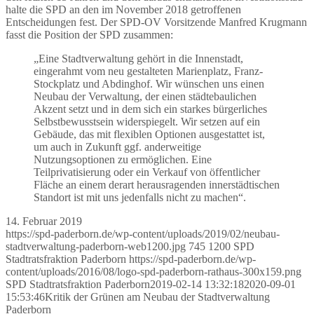
halte die SPD an den im November 2018 getroffenen
Entscheidungen fest. Der SPD-OV Vorsitzende Manfred Krugmann
fasst die Position der SPD zusammen:
„Eine Stadtverwaltung gehört in die Innenstadt,
eingerahmt vom neu gestalteten Marienplatz, Franz-
Stockplatz und Abdinghof. Wir wünschen uns einen
Neubau der Verwaltung, der einen städtebaulichen
Akzent setzt und in dem sich ein starkes bürgerliches
Selbstbewusstsein widerspiegelt. Wir setzen auf ein
Gebäude, das mit flexiblen Optionen ausgestattet ist,
um auch in Zukunft ggf. anderweitige
Nutzungsoptionen zu ermöglichen. Eine
Teilprivatisierung oder ein Verkauf von öffentlicher
Fläche an einem derart herausragenden innerstädtischen
Standort ist mit uns jedenfalls nicht zu machen“.
14. Februar 2019
https://spd-paderborn.de/wp-content/uploads/2019/02/neubau-
stadtverwaltung-paderborn-web1200.jpg
745
1200
SPD
Stadtratsfraktion Paderborn
https://spd-paderborn.de/wp-
content/uploads/2016/08/logo-spd-paderborn-rathaus-300x159.png
SPD Stadtratsfraktion Paderborn
2019-02-14 13:32:18
2020-09-01
15:53:46
Kritik der Grünen am Neubau der Stadtverwaltung
Paderborn