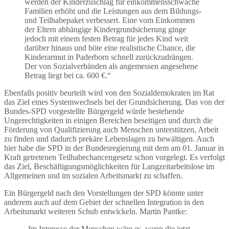
werden der Kinderzuschlag für einkommensschwache
Familien erhöht und die Leistungen aus dem Bildungs-
und Teilhabepaket verbessert. Eine vom Einkommen
der Eltern abhängige Kindergrundsicherung ginge
jedoch mit einem festen Betrag für jedes Kind weit
darüber hinaus und böte eine realistische Chance, die
Kinderarmut in Paderborn schnell zurückzudrängen.
Der von Sozialverbänden als angemessen angesehene
Betrag liegt bei ca. 600 €.“
Ebenfalls positiv beurteilt wird von den Sozialdemokraten im Rat
das Ziel eines Systemwechsels bei der Grundsicherung. Das von der
Bundes-SPD vorgestellte Bürgergeld würde bestehende
Ungerechtigkeiten in einigen Bereichen beseitigen und durch die
Förderung von Qualifizierung auch Menschen unterstützen, Arbeit
zu finden und dadurch prekäre Lebenslagen zu bewältigen. Auch
hier habe die SPD in der Bundesregierung mit dem am 01. Januar in
Kraft getretenen Teilhabechancengesetz schon vorgelegt. Es verfolgt
das Ziel, Beschäftigungsmöglichkeiten für Langzeitarbeitslose im
Allgemeinen und im sozialen Arbeitsmarkt zu schaffen.
Ein Bürgergeld nach den Vorstellungen der SPD könnte unter
anderem auch auf dem Gebiet der schnellen Integration in den
Arbeitsmarkt weiteren Schub entwickeln. Martin Pantke:
„Im Interesse der Menschen wäre es, wenn die jetzt