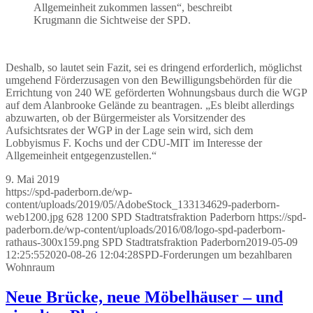
Allgemeinheit zukommen lassen“, beschreibt
Krugmann die Sichtweise der SPD.
Deshalb, so lautet sein Fazit, sei es dringend erforderlich, möglichst
umgehend Förderzusagen von den Bewilligungsbehörden für die
Errichtung von 240 WE geförderten Wohnungsbaus durch die WGP
auf dem Alanbrooke Gelände zu beantragen. „Es bleibt allerdings
abzuwarten, ob der Bürgermeister als Vorsitzender des
Aufsichtsrates der WGP in der Lage sein wird, sich dem
Lobbyismus F. Kochs und der CDU-MIT im Interesse der
Allgemeinheit entgegenzustellen.“
9. Mai 2019
https://spd-paderborn.de/wp-
content/uploads/2019/05/AdobeStock_133134629-paderborn-
web1200.jpg
628
1200
SPD Stadtratsfraktion Paderborn
https://spd-
paderborn.de/wp-content/uploads/2016/08/logo-spd-paderborn-
rathaus-300x159.png
SPD Stadtratsfraktion Paderborn
2019-05-09
12:25:55
2020-08-26 12:04:28
SPD-Forderungen um bezahlbaren
Wohnraum
Neue Brücke, neue Möbelhäuser – und