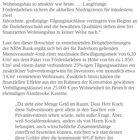
Wohnungsbau so attraktiv wie heute. … Langfristige
Förderdarlehen sichern die aktuellen Niedrigzinsen für mindestens
zwei
Jahrzehnte, großzügige Tilgungsnachlässe verringern von Beginn an
die Darlehensschuld und die bewährten Qualitäten stehen dem frei
finanzierten Wohnungsbau in keiner Weise nach.“
Laut den dieser Broschüre zu entnehmenden Beispielrechnungen
der NRW.Bank ergibt sich bei der für Paderborn geltenden
Mietniveaustufe 4 mit einer maximalen Bewilligungsmiete von 6,20
€/m² aus dem Paket von Förderdarlehen in Höhe von bis zu 1.850
€/m² und einem damit verbundenen 25%-igen Tilgungsnachlass ein
zusätzlicher Subventionsgewinn für Investoren von monatlich etwa
3 €/m² vermietetem Wohnraum. Zusätzlich hinzu kämen die
finanziellen Effekte aus der im Rahmen der Konversion gewährten
Verbilligungsklausel von 25.000 € pro Wohneinheit im Bereich der
ehemaligen Alanbrooke Kaserne.
„Da steht eine Menge Geld im Raum. Dass Herr Koch
diese Subventionen gern allein in den Taschen von
Privatinvestoren sehen würde, steht außer Frage. Aber,
weil Sozialdemokraten, anders als von Herrn Koch
behauptet, auch wirtschaftliche Zusammenhänge
zutreffend beurteilen können, möchten wir statt dessen
diese Gelder über die kommunale WGP lieber der