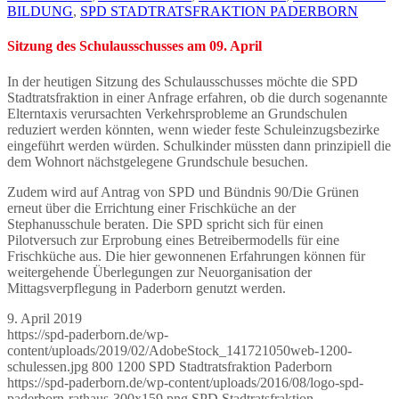
BILDUNG
,
SPD STADTRATSFRAKTION PADERBORN
Sitzung des Schulausschusses am 09. April
In der heutigen Sitzung des Schulausschusses möchte die SPD
Stadtratsfraktion in einer Anfrage erfahren, ob die durch sogenannte
Elterntaxis verursachten Verkehrsprobleme an Grundschulen
reduziert werden könnten, wenn wieder feste Schuleinzugsbezirke
eingeführt werden würden. Schulkinder müssten dann prinzipiell die
dem Wohnort nächstgelegene Grundschule besuchen.
Zudem wird auf Antrag von SPD und Bündnis 90/Die Grünen
erneut über die Errichtung einer Frischküche an der
Stephanusschule beraten. Die SPD spricht sich für einen
Pilotversuch zur Erprobung eines Betreibermodells für eine
Frischküche aus. Die hier gewonnenen Erfahrungen können für
weitergehende Überlegungen zur Neuorganisation der
Mittagsverpflegung in Paderborn genutzt werden.
9. April 2019
https://spd-paderborn.de/wp-
content/uploads/2019/02/AdobeStock_141721050web-1200-
schulessen.jpg
800
1200
SPD Stadtratsfraktion Paderborn
https://spd-paderborn.de/wp-content/uploads/2016/08/logo-spd-
paderborn-rathaus-300x159.png
SPD Stadtratsfraktion