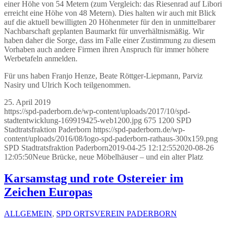
einer Höhe von 54 Metern (zum Vergleich: das Riesenrad auf Libori
erreicht eine Höhe von 48 Metern). Dies halten wir auch mit Blick
auf die aktuell bewilligten 20 Höhenmeter für den in unmittelbarer
Nachbarschaft geplanten Baumarkt für unverhältnismäßig. Wir
haben daher die Sorge, dass im Falle einer Zustimmung zu diesem
Vorhaben auch andere Firmen ihren Anspruch für immer höhere
Werbetafeln anmelden.
Für uns haben Franjo Henze, Beate Röttger-Liepmann, Parviz
Nasiry und Ulrich Koch teilgenommen.
25. April 2019
https://spd-paderborn.de/wp-content/uploads/2017/10/spd-
stadtentwicklung-169919425-web1200.jpg
675
1200
SPD
Stadtratsfraktion Paderborn
https://spd-paderborn.de/wp-
content/uploads/2016/08/logo-spd-paderborn-rathaus-300x159.png
SPD Stadtratsfraktion Paderborn
2019-04-25 12:12:55
2020-08-26
12:05:50
Neue Brücke, neue Möbelhäuser – und ein alter Platz
Karsamstag und rote Ostereier im
Zeichen Europas
ALLGEMEIN
,
SPD ORTSVEREIN PADERBORN