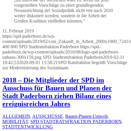
vorgestellten Vorschläge zu einer grundlegenden
Neuausrichtung der Sozialpolitik nicht erst nach 2020
weiter diskutiert werden, sondern in die Arbeit der
Großen Koalition einfließen könnten.“
11. Februar 2019
https://spd-paderborn.de/wp-
content/uploads/2019/02/csm_Zukunft_in_Arbeit_2000x1000_7241
400
800
SPD Stadtratsfraktion Paderborn
https://spd-
paderborn.de/wp-content/uploads/2016/08/logo-spd-paderborn-
rathaus-300x159.png
SPD Stadtratsfraktion Paderborn
2019-02-11
18:42:53
2020-09-01 15:58:21
SPD Ratsfraktion begrüßt Vorschläge
zur Modernisierung des Sozialstaats
2018 – Die Mitglieder der SPD im
Ausschuss für Bauen und Planen der
Stadt Paderborn ziehen Bilanz eines
ereignisreichen Jahres
ALLGEMEIN
,
AUSSCHÜSSE
,
Bauen-Planen-Umwelt
,
MOBILITÄT
,
SPD STADTRATSFRAKTION PADERBORN
,
STADTENTWICKLUNG