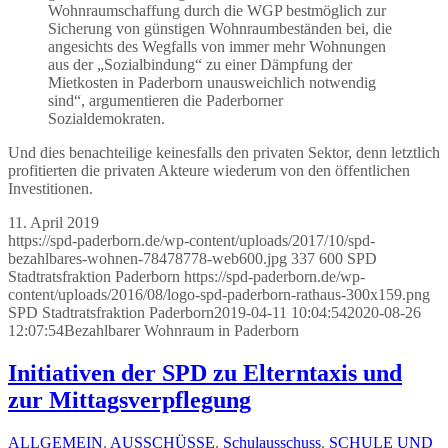
Wohnraumschaffung durch die WGP bestmöglich zur
Sicherung von günstigen Wohnraumbeständen bei, die
angesichts des Wegfalls von immer mehr Wohnungen
aus der „Sozialbindung“ zu einer Dämpfung der
Mietkosten in Paderborn unausweichlich notwendig
sind“, argumentieren die Paderborner
Sozialdemokraten.
Und dies benachteilige keinesfalls den privaten Sektor, denn letztlich
profitierten die privaten Akteure wiederum von den öffentlichen
Investitionen.
11. April 2019
https://spd-paderborn.de/wp-content/uploads/2017/10/spd-
bezahlbares-wohnen-78478778-web600.jpg
337
600
SPD
Stadtratsfraktion Paderborn
https://spd-paderborn.de/wp-
content/uploads/2016/08/logo-spd-paderborn-rathaus-300x159.png
SPD Stadtratsfraktion Paderborn
2019-04-11 10:04:54
2020-08-26
12:07:54
Bezahlbarer Wohnraum in Paderborn
Initiativen der SPD zu Elterntaxis und
zur Mittagsverpflegung
ALLGEMEIN
,
AUSSCHÜSSE
,
Schulausschuss
,
SCHULE UND