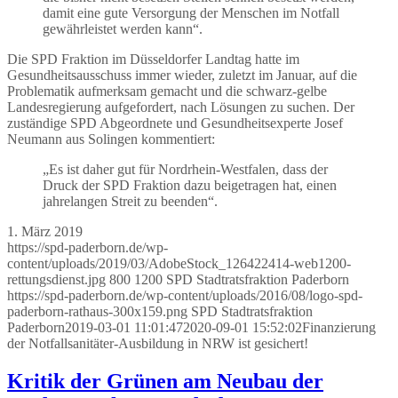
damit eine gute Versorgung der Menschen im Notfall
gewährleistet werden kann“.
Die SPD Fraktion im Düsseldorfer Landtag hatte im
Gesundheitsausschuss immer wieder, zuletzt im Januar, auf die
Problematik aufmerksam gemacht und die schwarz-gelbe
Landesregierung aufgefordert, nach Lösungen zu suchen. Der
zuständige SPD Abgeordnete und Gesundheitsexperte Josef
Neumann aus Solingen kommentiert:
„Es ist daher gut für Nordrhein-Westfalen, dass der
Druck der SPD Fraktion dazu beigetragen hat, einen
jahrelangen Streit zu beenden“.
1. März 2019
https://spd-paderborn.de/wp-
content/uploads/2019/03/AdobeStock_126422414-web1200-
rettungsdienst.jpg
800
1200
SPD Stadtratsfraktion Paderborn
https://spd-paderborn.de/wp-content/uploads/2016/08/logo-spd-
paderborn-rathaus-300x159.png
SPD Stadtratsfraktion
Paderborn
2019-03-01 11:01:47
2020-09-01 15:52:02
Finanzierung
der Notfallsanitäter-Ausbildung in NRW ist gesichert!
Kritik der Grünen am Neubau der