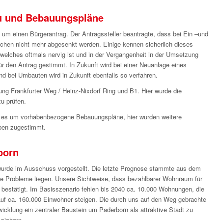
 und Bebauungspläne
um einen Bürgerantrag. Der Antragssteller beantragte, dass bei Ein –und
chen nicht mehr abgesenkt werden. Einige kennen sicherlich dieses
elches oftmals nervig ist und in der Vergangenheit in der Umsetzung
 für den Antrag gestimmt. In Zukunft wird bei einer Neuanlage eines
bei Umbauten wird in Zukunft ebenfalls so verfahren.
ng Frankfurter Weg / Heinz-Nixdorf Ring und B1. Hier wurde die
u prüfen.
g es um vorhabenbezogene Bebauungspläne, hier wurden weitere
aben zugestimmt.
born
rde im Ausschuss vorgestellt. Die letzte Prognose stammte aus dem
ie Probleme liegen. Unsere Sichtweise, dass bezahlbarer Wohnraum für
e bestätigt. Im Basisszenario fehlen bis 2040 ca. 10.000 Wohnungen, die
auf ca. 160.000 Einwohner steigen. Die durch uns auf den Weg gebrachte
icklung ein zentraler Baustein um Paderborn als attraktive Stadt zu
sichern.