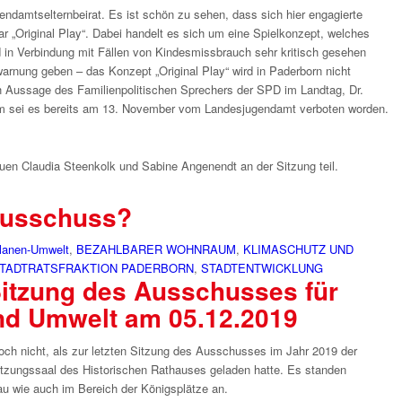
damtselternbeirat. Es ist schön zu sehen, dass sich hier engagierte
r „Original Play“. Dabei handelt es sich um eine Spielkonzept, welches
d in Verbindung mit Fällen von Kindesmissbrauch sehr kritisch gesehen
warnung geben – das Konzept „Original Play“ wird in Paderborn nicht
h Aussage des Familienpolitischen Sprechers der SPD im Landtag, Dr.
em sei es bereits am 13. November vom Landesjugendamt verboten worden.
uen Claudia Steenkolk und Sabine Angenendt an der Sitzung teil.
ausschuss?
lanen-Umwelt
,
BEZAHLBARER WOHNRAUM
,
KLIMASCHUTZ UND
STADTRATSFRAKTION PADERBORN
,
STADTENTWICKLUNG
Sitzung des Ausschusses für
nd Umwelt am 05.12.2019
ch nicht, als zur letzten Sitzung des Ausschusses im Jahr 2019 der
tzungssaal des Historischen Rathauses geladen hatte. Es standen
 wie auch im Bereich der Königsplätze an.