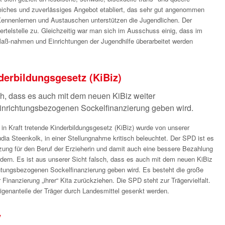
eiches und zuverlässiges Angebot etabliert, das sehr gut angenommen
Kennenlernen und Austauschen unterstützen die Jugendlichen. Der
rtelstelle zu. Gleichzeitig war man sich im Ausschuss einig, dass im
 Maß-nahmen und Einrichtungen der Jugendhilfe überarbeitet werden
erbildungsgesetz (KiBiz)
sch, dass es auch mit dem neuen KiBiz weiter
inrichtungsbezogenen Sockelfinanzierung geben wird.
n Kraft tretende Kinderbildungsgesetz (KiBiz) wurde von unserer
dia Steenkolk, in einer Stellungnahme kritisch beleuchtet. Der SPD ist es
ung für den Beruf der Erzieherin und damit auch eine bessere Bezahlung
rdern. Es ist aus unserer Sicht falsch, dass es auch mit dem neuen KiBiz
htungsbezogenen Sockelfinanzierung geben wird. Es besteht die große
Finanzierung „ihrer“ Kita zurückziehen. Die SPD steht zur Trägervielfalt.
igenanteile der Träger durch Landesmittel gesenkt werden.
y