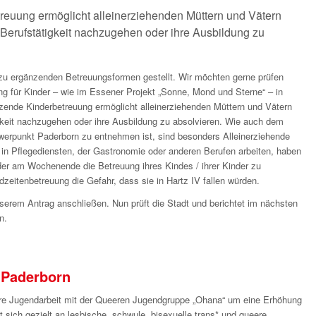
euung ermöglicht alleinerziehenden Müttern und Vätern
r Berufstätigkeit nachzugehen oder ihre Ausbildung zu
 zu ergänzenden Betreuungsformen gestellt. Wir möchten gerne prüfen
ng für Kinder – wie im Essener Projekt „Sonne, Mond und Sterne“ – in
zende Kinderbetreuung ermöglicht alleinerziehenden Müttern und Vätern
igkeit nachzugehen oder ihre Ausbildung zu absolvieren. Wie auch dem
werpunkt Paderborn zu entnehmen ist, sind besonders Alleinerziehende
e in Pflegediensten, der Gastronomie oder anderen Berufen arbeiten, haben
er am Wochenende die Betreuung ihres Kindes / ihrer Kinder zu
zeitenbetreuung die Gefahr, dass sie in Hartz IV fallen würden.
serem Antrag anschließen. Nun prüft die Stadt und berichtet im nächsten
n.
 Paderborn
 ihre Jugendarbeit mit der Queeren Jugendgruppe „Ohana“ um eine Erhöhung
t sich gezielt an lesbische, schwule, bisexuelle trans* und queere