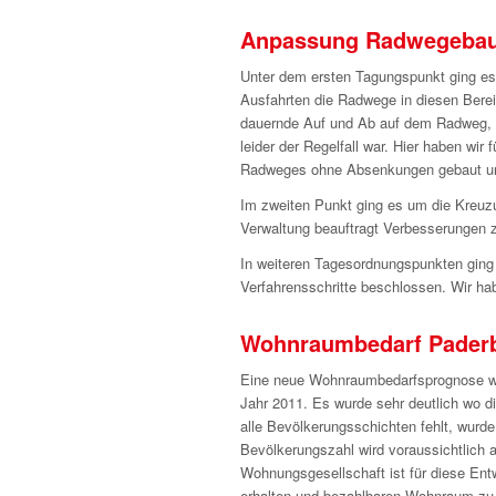
Anpassung Radwegebau
Unter dem ersten Tagungspunkt ging es 
Ausfahrten die Radwege in diesen Berei
dauernde Auf und Ab auf dem Radweg, w
leider der Regelfall war. Hier haben wir
Radweges ohne Absenkungen gebaut und 
Im zweiten Punkt ging es um die Kreuzu
Verwaltung beauftragt Verbesserungen z
In weiteren Tagesordnungspunkten gin
Verfahrensschritte beschlossen. Wir h
Wohnraumbedarf Pader
Eine neue Wohnraumbedarfsprognose wu
Jahr 2011. Es wurde sehr deutlich wo d
alle Bevölkerungsschichten fehlt, wurd
Bevölkerungszahl wird voraussichtlich 
Wohnungsgesellschaft ist für diese Entw
erhalten und bezahlbaren Wohnraum zu 