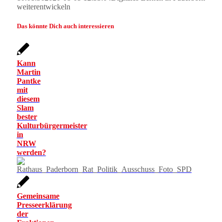
weiterentwickeln
Das könnte Dich auch interessieren
Kann
Martin
Pantke
mit
diesem
Slam
bester
Kulturbürgermeister
in
NRW
werden?
Gemeinsame
Presseerklärung
der