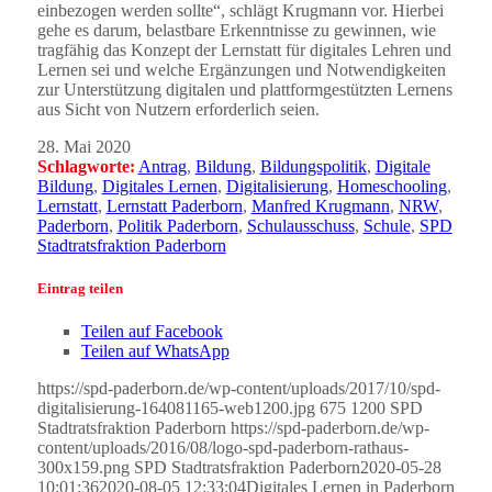
einbezogen werden sollte“, schlägt Krugmann vor. Hierbei
gehe es darum, belastbare Erkenntnisse zu gewinnen, wie
tragfähig das Konzept der Lernstatt für digitales Lehren und
Lernen sei und welche Ergänzungen und Notwendigkeiten
zur Unterstützung digitalen und plattformgestützten Lernens
aus Sicht von Nutzern erforderlich seien.
28. Mai 2020
Schlagworte:
Antrag
,
Bildung
,
Bildungspolitik
,
Digitale
Bildung
,
Digitales Lernen
,
Digitalisierung
,
Homeschooling
,
Lernstatt
,
Lernstatt Paderborn
,
Manfred Krugmann
,
NRW
,
Paderborn
,
Politik Paderborn
,
Schulausschuss
,
Schule
,
SPD
Stadtratsfraktion Paderborn
Eintrag teilen
Teilen auf Facebook
Teilen auf WhatsApp
https://spd-paderborn.de/wp-content/uploads/2017/10/spd-
digitalisierung-164081165-web1200.jpg
675
1200
SPD
Stadtratsfraktion Paderborn
https://spd-paderborn.de/wp-
content/uploads/2016/08/logo-spd-paderborn-rathaus-
300x159.png
SPD Stadtratsfraktion Paderborn
2020-05-28
10:01:36
2020-08-05 12:33:04
Digitales Lernen in Paderborn