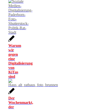
Warum
wir
gegen
eine
Digitalisierung
von
KiTas
sind
Der
Wochenmarkt,
der