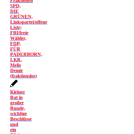
Fraktionen
SPD,
DIE
GRÜNEN,
Linkspartei/offene
Liste;
FBI/freie
Wähler,
FDP,
FÜR
PADERBORN,
LKR,
Melis
Demir
(fraktionslos)
Kleiner
Rat in
großer
Runde,
wichtige
Beschlüsse
und
ein