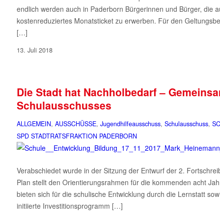
endlich werden auch in Paderborn Bürgerinnen und Bürger, die au
kostenreduziertes Monatsticket zu erwerben. Für den Geltungsber
[…]
13. Juli 2018
Die Stadt hat Nachholbedarf – Gemeinsa
Schulausschusses
ALLGEMEIN
,
AUSSCHÜSSE
,
Jugendhilfeausschuss
,
Schulausschuss
,
SC
SPD STADTRATSFRAKTION PADERBORN
Verabschiedet wurde in der Sitzung der Entwurf der 2. Fortschrei
Plan stellt den Orientierungsrahmen für die kommenden acht Jahre 
bieten sich für die schulische Entwicklung durch die Lernstatt s
initiierte Investitionsprogramm […]