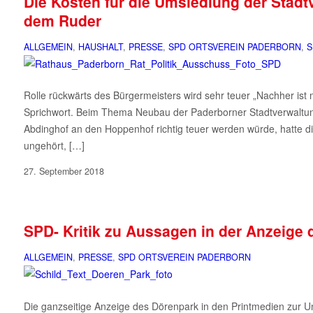
Die Kosten für die Umsiedlung der Stad
dem Ruder
ALLGEMEIN
,
HAUSHALT
,
PRESSE
,
SPD ORTSVEREIN PADERBORN
,
S
Rolle rückwärts des Bürgermeisters wird sehr teuer „Nachher ist
Sprichwort. Beim Thema Neubau der Paderborner Stadtverwaltun
Abdinghof an den Hoppenhof richtig teuer werden würde, hatte die
ungehört, […]
27. September 2018
SPD- Kritik zu Aussagen in der Anzeige
ALLGEMEIN
,
PRESSE
,
SPD ORTSVEREIN PADERBORN
Die ganzseitige Anzeige des Dörenpark in den Printmedien zur U