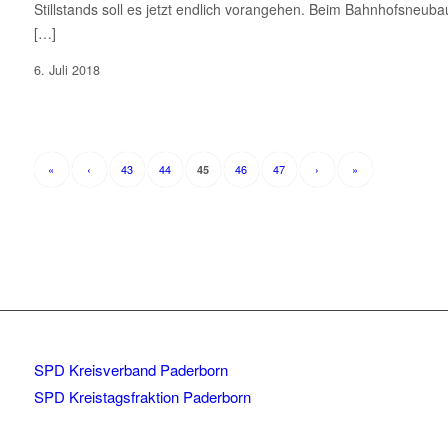
Stillstands soll es jetzt endlich vorangehen. Beim Bahnhofsneubau
[…]
6. Juli 2018
«
‹
43
44
46
47
›
»
45
SPD Kreisverband Paderborn
SPD Kreistagsfraktion Paderborn