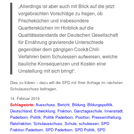
„Allerdings ist aber auch mit Blick auf die jetzt
vorgebrachten Vorschläge zu fragen, ob
Frischeküchen und insbesondere
Quartiersküchen im Hinblick auf die
Qualitätsstandards der Deutschen Gesellschaft
für Ernährung gravierende Unterschiede
gegenüber dem gängigen Cook&Chill-
Verfahren beim Schulessen aufweisen, welche
bauliche Konsequenzen und Kosten eine
Umstellung mit sich bringt“.
Dies zu klären – dazu will die SPD mit Ihrer Anfrage im nächsten
Schulausschuss beitragen.
14. Februar 2019
Schlagworte:
Ausschuss
,
Bericht
,
Bildung
,
Bildungspolitik
,
Deutschland
,
Entwicklung
,
Fraktion
,
Ganztagsschule
,
Innenstadt
,
Paderborn
,
Politik
,
Politik Paderborn
,
Position
,
Pressemitteilung
,
Ratsfraktion
,
Schulausschuss
,
Schule
,
schulessen
,
SPD
Fraktion Paderborn
,
SPD Paderborn
,
SPD Politik
,
SPD