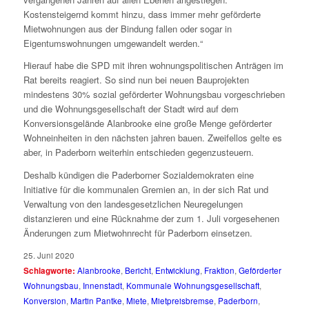
Kostensteigernd kommt hinzu, dass immer mehr geförderte
Mietwohnungen aus der Bindung fallen oder sogar in
Eigentumswohnungen umgewandelt werden.“
Hierauf habe die SPD mit ihren wohnungspolitischen Anträgen im
Rat bereits reagiert. So sind nun bei neuen Bauprojekten
mindestens 30% sozial geförderter Wohnungsbau vorgeschrieben
und die Wohnungsgesellschaft der Stadt wird auf dem
Konversionsgelände Alanbrooke eine große Menge geförderter
Wohneinheiten in den nächsten jahren bauen. Zweifellos gelte es
aber, in Paderborn weiterhin entschieden gegenzusteuern.
Deshalb kündigen die Paderborner Sozialdemokraten eine
Initiative für die kommunalen Gremien an, in der sich Rat und
Verwaltung von den landesgesetzlichen Neuregelungen
distanzieren und eine Rücknahme der zum 1. Juli vorgesehenen
Änderungen zum Mietwohnrecht für Paderborn einsetzen.
25. Juni 2020
Schlagworte:
Alanbrooke
,
Bericht
,
Entwicklung
,
Fraktion
,
Geförderter
Wohnungsbau
,
Innenstadt
,
Kommunale Wohnungsgesellschaft
,
Konversion
,
Martin Pantke
,
Miete
,
Mietpreisbremse
,
Paderborn
,