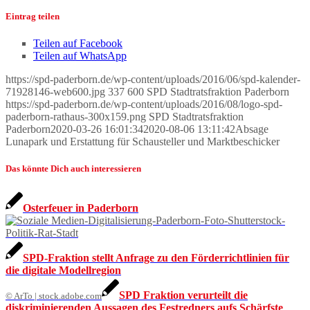
Eintrag teilen
Teilen auf Facebook
Teilen auf WhatsApp
https://spd-paderborn.de/wp-content/uploads/2016/06/spd-kalender-
71928146-web600.jpg
337
600
SPD Stadtratsfraktion Paderborn
https://spd-paderborn.de/wp-content/uploads/2016/08/logo-spd-
paderborn-rathaus-300x159.png
SPD Stadtratsfraktion
Paderborn
2020-03-26 16:01:34
2020-08-06 13:11:42
Absage
Lunapark und Erstattung für Schausteller und Marktbeschicker
Das könnte Dich auch interessieren
Osterfeuer in Paderborn
SPD-Fraktion stellt Anfrage zu den Förderrichtlinien für
die digitale Modellregion
SPD Fraktion verurteilt die
© ArTo | stock.adobe.com
diskriminierenden Aussagen des Festredners aufs Schärfste