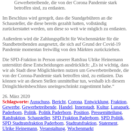
Gewerbetreibende, die von der Corona Pandemie stark
betroffen sind, zu entlasten.
Im Beschluss wird geregelt, dass die Standgebühren an die
Schausteller, die diese bereits gezahlt hatten, vollständig
zurückerstattet werden, um diese so weit wie möglich zu entlasten.
Außerdem wird die Zahlungspflicht für Wochenmärkte für die
Standbetreibenden ausgesetzt, die sich auf Grund der Covid-19
Pandemie momentan freiwillig von den Märkten zurückziehen.
Die SPD-Fraktion in Person unserer Ratsfrau Ulrike Heinemann
unterstützt diese Entscheidungen ausdrücklich: „Es ist wichtig, dass
wir als Stadt diese Möglichkeiten nutzen um Gewerbetreibende, die
von der Corona-Pandemie stark betroffen sind, zu entlasten. Das
können wir an diesen Stellen unmittelbar tun, weshalb ich diesem
Dringlichkeitsbeschluss uneingeschränkt zugestimmt habe.“
26. März 2020
Schlagworte:
Ausschuss
,
Bericht
,
Corona
,
Entwicklung
,
Fraktion
,
Gewerbe
,
Gewerbetreibende
,
Handel
,
Innenstadt
,
Kultur
,
Lunapark
,
Paderborn
,
Politik
,
Politik Paderborn
,
Position
,
Pressemitteilung
,
Ratsfraktion
,
Schausteller
,
SPD Fraktion Paderborn
,
SPD Politik
,
SPD Stadtratsfraktion Paderborn
,
Stadtratsfraktion
,
Statement
,
Ulrike Heinemann
,
Veranstaltung
,
Wochenmarkt