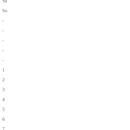
Sa
So
-
-
-
-
-
1
2
3
4
5
6
7