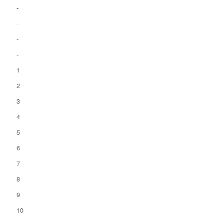
-
-
-
-
1
2
3
4
5
6
7
8
9
10