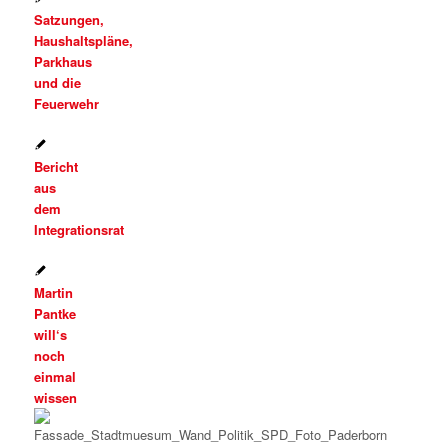
Satzungen,
Haushaltspläne,
Parkhaus
und die
Feuerwehr
Bericht
aus
dem
Integrationsrat
Martin
Pantke
will‘s
noch
einmal
wissen