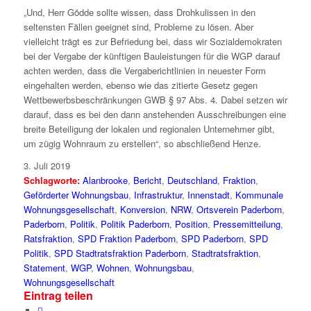
„Und, Herr Gödde sollte wissen, dass Drohkulissen in den
seltensten Fällen geeignet sind, Probleme zu lösen. Aber
vielleicht trägt es zur Befriedung bei, dass wir Sozialdemokraten
bei der Vergabe der künftigen Bauleistungen für die WGP darauf
achten werden, dass die Vergaberichtlinien in neuester Form
eingehalten werden, ebenso wie das zitierte Gesetz gegen
Wettbewerbsbeschränkungen GWB § 97 Abs. 4. Dabei setzen wir
darauf, dass es bei den dann anstehenden Ausschreibungen eine
breite Beteiligung der lokalen und regionalen Unternehmer gibt,
um zügig Wohnraum zu erstellen“, so abschließend Henze.
3. Juli 2019
Schlagworte:
Alanbrooke
,
Bericht
,
Deutschland
,
Fraktion
,
Geförderter Wohnungsbau
,
Infrastruktur
,
Innenstadt
,
Kommunale
Wohnungsgesellschaft
,
Konversion
,
NRW
,
Ortsverein Paderborn
,
Paderborn
,
Politik
,
Politik Paderborn
,
Position
,
Pressemitteilung
,
Ratsfraktion
,
SPD Fraktion Paderborn
,
SPD Paderborn
,
SPD
Politik
,
SPD Stadtratsfraktion Paderborn
,
Stadtratsfraktion
,
Statement
,
WGP
,
Wohnen
,
Wohnungsbau
,
Wohnungsgesellschaft
Eintrag teilen