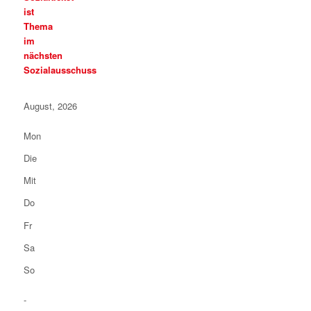
ist
Thema
im
nächsten
Sozialausschuss
August, 2026
Mon
Die
Mit
Do
Fr
Sa
So
-